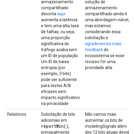
armazenamento
solução de
compartilhado
armazenamento
descrita
aqui
compartilhado ainda é
aumenta a latência
uma abordagem viável,
e tem uma alta taxa
mas estamos
de falhas, ou seja,
considerando essa
uma proporção
solicitação e
significativa do
agradecemos mais
tráfego acaba sem
feedback
do
um ID de população.
ecossistema se esse
Um ID de baixa
recurso for uma
entropia (por
prioridade alta.
exemplo, 3 bits)
pode ser suficiente
para testes A/B
eficazes sem
impacto significativo
na privacidade.
Relatórios
Solicitação de bits
Não vamos mais
adicionais em
aumentar os bits de
report
Win(
)
,
modelingSignals além
principalmente
dos 12 bits atuais devido