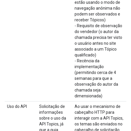
estão usando o modo de
navegação anônima não
podem ser observados e
receber Tópicos)
- Requisito de observação
do vendedor (o autor da
chamada precisa ter visto
o usuário antes no site
associado a um Tópico
qualificado)
- Recência da
implementação
(permitindo cerca de 4
semanas para que a
observação do autor da
chamada seja
dimensionada)
Uso do API
Solicitação de
Ao usar o mecanismo de
informações
cabeçalho HTTP para
sobre o uso da
interagir com a API Topics,
API Topics, já
os temas são enviados no
que a guia
cabeçalho de solicitação