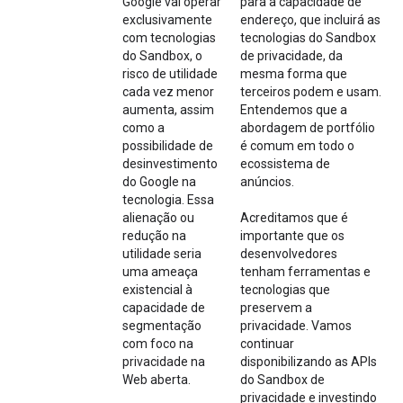
Google vai operar
para a capacidade de
exclusivamente
endereço, que incluirá as
com tecnologias
tecnologias do Sandbox
do Sandbox, o
de privacidade, da
risco de utilidade
mesma forma que
cada vez menor
terceiros podem e usam.
aumenta, assim
Entendemos que a
como a
abordagem de portfólio
possibilidade de
é comum em todo o
desinvestimento
ecossistema de
do Google na
anúncios.
tecnologia. Essa
alienação ou
Acreditamos que é
redução na
importante que os
utilidade seria
desenvolvedores
uma ameaça
tenham ferramentas e
existencial à
tecnologias que
capacidade de
preservem a
segmentação
privacidade. Vamos
com foco na
continuar
privacidade na
disponibilizando as APIs
Web aberta.
do Sandbox de
privacidade e investindo