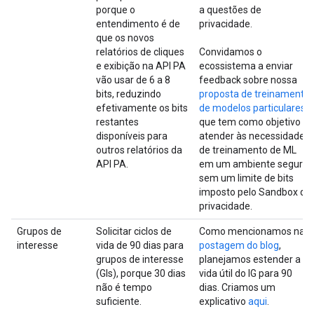
porque o
a questões de
entendimento é de
privacidade.
que os novos
relatórios de cliques
Convidamos o
e exibição na API PA
ecossistema a enviar
vão usar de 6 a 8
feedback sobre nossa
bits, reduzindo
proposta de treinamento
efetivamente os bits
de modelos particulares
,
restantes
que tem como objetivo
disponíveis para
atender às necessidades
outros relatórios da
de treinamento de ML
API PA.
em um ambiente seguro
sem um limite de bits
imposto pelo Sandbox de
privacidade.
Grupos de
Solicitar ciclos de
Como mencionamos na
interesse
vida de 90 dias para
postagem do blog
,
grupos de interesse
planejamos estender a
(GIs), porque 30 dias
vida útil do IG para 90
não é tempo
dias. Criamos um
suficiente.
explicativo
aqui
.