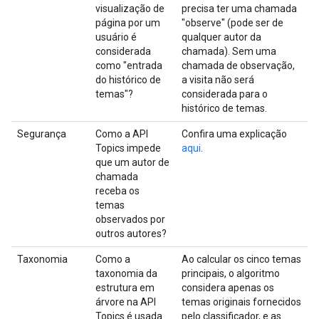
visualização de
precisa ter uma chamada
página por um
"observe" (pode ser de
usuário é
qualquer autor da
considerada
chamada). Sem uma
como "entrada
chamada de observação,
do histórico de
a visita não será
temas"?
considerada para o
histórico de temas.
Segurança
Como a API
Confira uma explicação
Topics impede
aqui
.
que um autor de
chamada
receba os
temas
observados por
outros autores?
Taxonomia
Como a
Ao calcular os cinco temas
taxonomia da
principais, o algoritmo
estrutura em
considera apenas os
árvore na API
temas originais fornecidos
Topics é usada
pelo classificador, e as