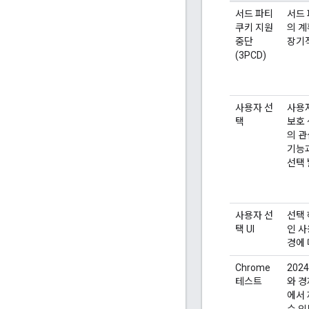
서드 파티
서드 
쿠키 지원
의 계
중단
장기
(3PCD)
사용자 선
사용
택
보호
의 관
기능
선택 
사용자 선
선택 
택 UI
인 사
경에 
Chrome
202
테스트
와 경
에서