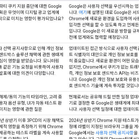
파티 쿠키 지원 중단에 대한 Google
Google은 사용자 선택을 우선시하는
획은 무엇이며 디지털 광고 업계에
니다.
여기
에 설명된 대로 Google은 
적으로 미치는 영향이 평가되었나요?
Chrome에 새로운 환경을 도입하여 
입각한 선택을 할 수 있도록 하고 언제든
입니다. Google은 이 새로운 방향을 
전에 업계와도 협력할 예정입니다.
자 선택 공지사항으로 인해 개인 정보
업데이트된 접근 방식으로 사용자 선택
 샌드박스 솔루션 채택에 관한 생태계
트 식별자의 대안으로 개인 정보 보호를
심이 영향을 받았습니다. 모니터링
히 중요합니다. 새로운 환경이 어떤 모습
과 같은 기능 요청을 비롯하여 사용자
없지만, Chrome에서 쿠키가 없는 트
발표에 대한 의견이 다양합니다.
즉, 개인 정보 보호 샌드박스 API는 
니다. Google은 개인 정보 보호와 유
호 샌드박스 기술에 계속 투자할 것입니
해제/동의 기능의 타임라인, 고려 중
현재로서는 공유해 드릴 만한 일정 업데
용자 옵션 유형, UI가 자동 테스트 환
기로 결정한 후 Google은 생태계에 
미치는 영향에 관한 질문
니다. 사용자 선택 일정에 대한 업데이
4년 상반기 이후 3PCD의 시장 채택도
2024년 상반기 Chrome 지원 테스
제적 영향을 측정하기 위해 Chrome
정에 라벨이 지정된 브라우저 그룹을 계속
 제공하는 테스트 라벨을 계속 사용할
Google에서는
사용자 선택 공지사항
을