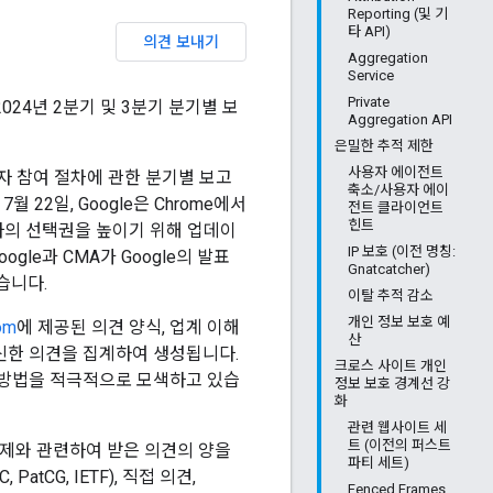
Reporting (및 기
타 API)
의견 보내기
Aggregation
Service
Private
024년 2분기 및 3분기 분기별 보
Aggregation API
은밀한 추적 제한
사용자 에이전트
자 참여 절차에 관한 분기별 보고
축소/사용자 에이
년 7월 22일, Google은 Chrome에서
전트 클라이언트
힌트
용자의 선택권을 높이기 위해 업데이
IP 보호 (이전 명칭:
gle과 CMA가 Google의 발표
Gnatcatcher)
습니다.
이탈 추적 감소
개인 정보 보호 예
om
에 제공된 의견 양식, 업계 이해
산
수신한 의견을 집계하여 생성됩니다.
크로스 사이트 개인
 방법을 적극적으로 모색하고 있습
정보 보호 경계선 강
화
관련 웹사이트 세
트 (이전의 퍼스트
 주제와 관련하여 받은 의견의 양을
파티 세트)
CG, IETF), 직접 의견,
Fenced Frames