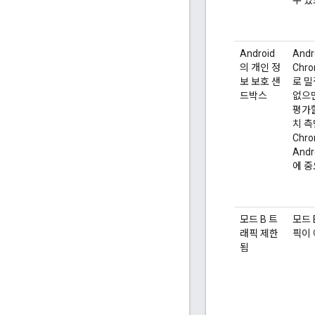
수 있
Android
And
의 개인 정
Chr
보 보호 샌
로 밀
드박스
없으
평가할
치 측
Chr
And
에 중
모드 B 트
모드 
래픽 제한
픽이
됨