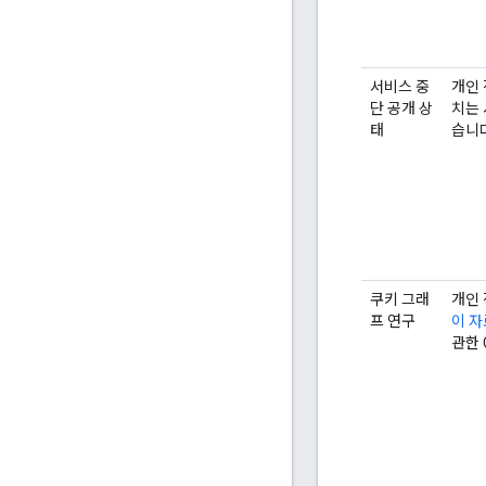
서비스 중
개인 
단 공개 상
치는 
태
습니다
쿠키 그래
개인 
프 연구
이 자
관한 