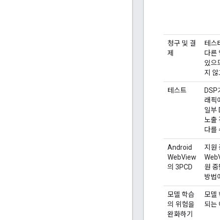
청구 및 결
테스터
제
다른 
있으
지 않
테스트
DSP
래픽에
일부 
노출
다를 
Android
지원 
WebView
Web
의 3PCD
원 중
방법에
모델 학습
모델 
의 위험을
되는
완화하기