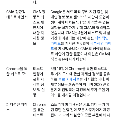
다.
CMA 정량적
CMA 정
Google은 서드 파티 쿠키 지원 중단 및
테스트 제안서
량적 테
개인 정보 보호 샌드박스 제안서 도입이
스트 제
생태계에 미치는 영향을 파악할 수 있는
안서에
실험을 설계하기 위해 CMA와 협력하고
대한 자
있습니다. CMA는 4월에 테스트 및 체험
세한 정
기간에 예상되는 사항에 관한
대략적인
보
가이드
를 게시한 후 6월에
세부적인 가이
드
를 게시했습니다. CMA의 정량적 테스
트 제안에 관한 질문이나 의견은 CMA에
직접 공유하시기 바랍니다.
Chrome을 통
테스트
5월 18일에 Chrome을 통한 테스트의
한 테스트 모드
일정에
두 가지 모드에 관한 자세한 정보를 공유
관한 자
하는
블로그 게시물
을 게시했습니다. 이
세한 정
세부정보는 최종본이 아니며 2023년 3
보 및 설
분기에 진행되는 과정에서 추가 구현 가
명
이드를 게시할 예정입니다.
파티션된 저장
Chrome
스토리지 파티셔닝은 서드 파티 쿠키 지
소
을 통한
원 중단 실험 전에 모든 사용자에게 제공
테스트
됩니다. 따라서 실험의 모든 부문에서 사