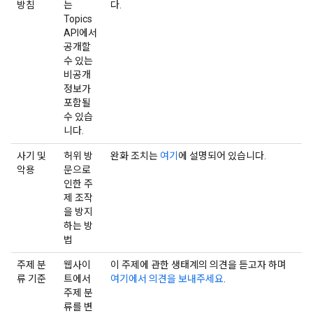
방침
는
다.
Topics
API에서
공개할
수 있는
비공개
정보가
포함될
수 있습
니다.
사기 및
허위 방
완화 조치는
여기
에 설명되어 있습니다.
악용
문으로
인한 주
제 조작
을 방지
하는 방
법
주제 분
웹사이
이 주제에 관한 생태계의 의견을 듣고자 하며
류 기준
트에서
여기에서 의견을 보내주세요
.
주제 분
류를 변