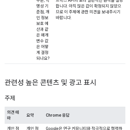
수준, 익
드박스 API의 보다 일반적인 원칙을 설명
명성 기
합니다. 아직 많은 값이 확정되지 않았으
준점, 개
므로 이 주제에 관한 의견을 보내주시기
인 정보
바랍니다.
보호 예
산과 같
은 매개
변수 값
은 어떻
게 결정
되나요?
관련성 높은 콘텐츠 및 광고 표시
주제
의견 테
요약
Chrome 응답
마
개인 정
개인 정
Google은 연구 커뮤니티와 적극적으로 협력하