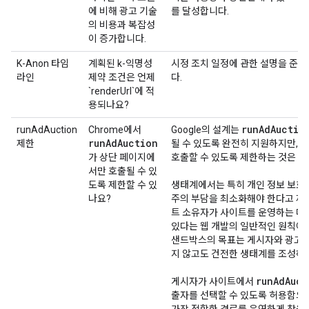
에 비해 광고 기술
를 달성합니다.
의 비용과 복잡성
이 증가합니다.
K-Anon 타임
계획된 k-익명성
시정 조치 일정에 관한 설명을 준비
라인
제약 조건은 언제
다.
`renderUrl`에 적
용되나요?
run
Ad
Auctio
runAdAuction
Chrome에서
Google의 설계는
run
Ad
Auction
제한
될 수 있도록 완전히 지원하지만,
가 상단 페이지에
호출할 수 있도록 제한하는 것은 더
서만 호출될 수 있
도록 제한할 수 있
생태계에서는 특히 개인 정보 보호
나요?
주의 부담을 최소화해야 한다고 제
트 소유자가 사이트를 운영하는 데 
있다는 웹 개발의 일반적인 원칙에 
샌드박스의 목표는 게시자와 광고 
지 않고도 건전한 생태계를 조성하
run
Ad
Auct
게시자가 사이트에서
출자를 선택할 수 있도록 허용함으
가장 적합한 경로를 유연하게 찾을 