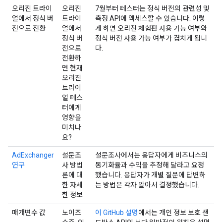
오리진 트라이
오리진
7월부터 테스터는 정식 버전의 관련성 및
얼에서 정식 버
트라이
측정 API에 액세스할 수 있습니다. 이렇
전으로 전환
얼에서
게 하면 오리진 체험판 사용 가능 여부와
정식 버
정식 버전 사용 가능 여부가 겹치게 됩니
전으로
다.
전환하
면 현재
오리진
트라이
얼 테스
터에게
영향을
미치나
요?
AdExchanger
설문조
설문조사에서는 응답자에게 비즈니스의
연구
사 방법
동기화율과 수익을 추정해 달라고 요청
론에 대
했습니다. 응답자가 개별 질문에 답변하
한 자세
는 방법은 각자 알아서 결정했습니다.
한 정보
매개변수 값
노이즈
이 GitHub 설명
에서는 개인 정보 보호 샌