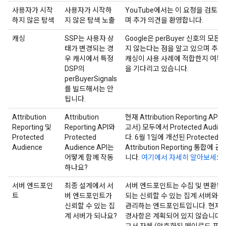
사용자가 시작
사용자가 시작하
YouTube에서는 이 요청을 검토
하지 않은 탐색
지 않은 탐색 노출
며 추가 의견을 환영합니다.
캐싱
SSP는 사용자 상
Google은 perBuyer 신호의 모
태가 변경되는 경
지 않는다는 점을 알고 있으며 추가
우 캐시에서 특정
캐싱이 사용 사례에 적합한지 여부
DSP의
을 기다리고 있습니다.
perBuyerSignals
를 빌드해서는 안
됩니다.
Attribution
Attribution
현재 Attribution Reporting A
Reporting 및
Reporting API와
고서) 모두에서 Protected Audi
Protected
Protected
다. 6월 1일에 개선된 Protected Au
Audience
Audience API는
Attribution Reporting 통
어떻게 함께 작동
니다.
여기에서 자세히 알아보세요
.
하나요?
서버 엔드포인
최종 설계에서 서
서버 엔드포인트는 수집 및 변환된
트
버 엔드포인트가
되는 신뢰할 수 있는 집계 서버와는
신뢰할 수 있는 집
관리하는 엔드포인트입니다. 현재 
계 서버가 되나요?
경사항은 계획되어 있지 않습니다. 
고서 자체 (암호화된 페이로드 포함