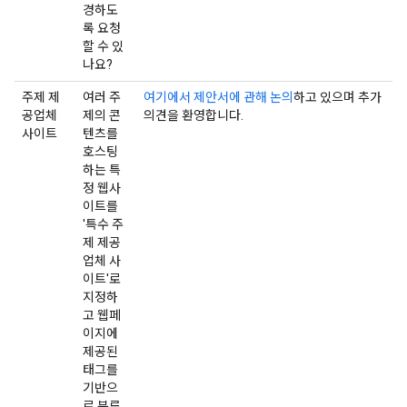
경하도
록 요청
할 수 있
나요?
주제 제
여러 주
여기에서 제안서에 관해 논의
하고 있으며 추가
공업체
제의 콘
의견을 환영합니다.
사이트
텐츠를
호스팅
하는 특
정 웹사
이트를
'특수 주
제 제공
업체 사
이트'로
지정하
고 웹페
이지에
제공된
태그를
기반으
로 분류