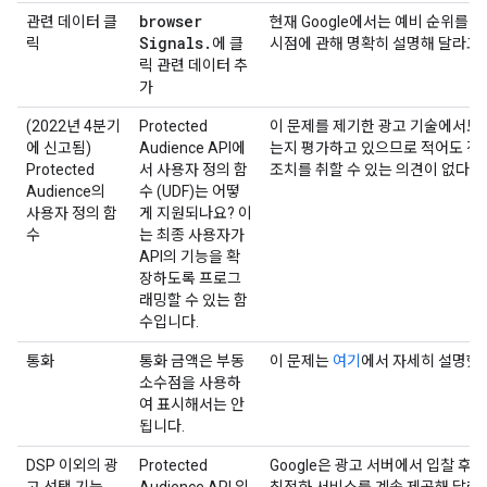
browser
관련 데이터 클
현재 Google에서는 예비 순위를
Signals
.
릭
에 클
시점에 관해 명확히 설명해 달라고
릭 관련 데이터 추
가
(2022년 4분기
Protected
이 문제를 제기한 광고 기술에서도 아
에 신고됨)
Audience API에
는지 평가하고 있으므로 적어도 정
Protected
서 사용자 정의 함
조치를 취할 수 있는 의견이 없다고
Audience의
수 (UDF)는 어떻
사용자 정의 함
게 지원되나요? 이
수
는 최종 사용자가
API의 기능을 확
장하도록 프로그
래밍할 수 있는 함
수입니다.
통화
통화 금액은 부동
이 문제는
여기
에서 자세히 설명했
소수점을 사용하
여 표시해서는 안
됩니다.
DSP 이외의 광
Protected
Google은 광고 서버에서 입찰 후 
고 선택 기능
Audience API 입
최적화 서비스를 계속 제공해 달라는