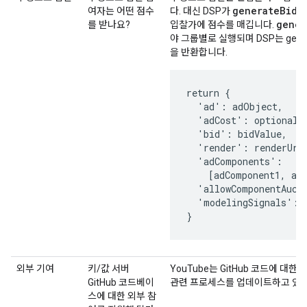
generate
Bid
여자는 어떤 점수
다. 대신 DSP가
함
gener
를 받나요?
입찰가에 점수를 매깁니다.
야 그룹별로 실행되며 DSP는 gene
을 반환합니다.
return {

  'ad': adObject,

  'adCost': optionalAd
  'bid': bidValue,

  'render': renderUrl,
  'adComponents':

    [adComponent1, adC
  'allowComponentAucti
  'modelingSignals': 1
외부 기여
키/값 서버
YouTube는 GitHub 코드에 대
GitHub 코드베이
관련 프로세스를 업데이트하고 있습
스에 대한 외부 참