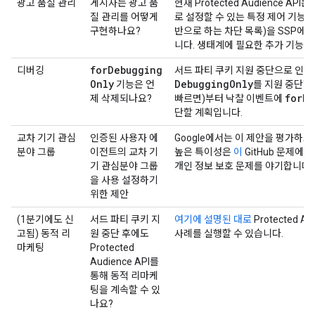
광고 품질 관리
게시자는 광고 품
현재 Protected Audience A
질 관리를 어떻게
로 설정할 수 있는 특정 제어 기능 
구현하나요?
반으로 하는 차단 목록)을 SSP에 
니다. 생태계에 필요한 추가 기능에
for
Debugging
디버깅
서드 파티 쿠키 지원 중단으로 인한
Only
Debugging
Only
기능은 언
를 지원 중단할 
for
De
제 삭제되나요?
빠르면)부터 낙찰 이벤트에
단할 계획입니다.
교차 기기 관심
인증된 사용자 에
Google에서는 이 제안을 평가하고
분야 그룹
이전트의 교차 기
높은 특이성은
이
GitHub 문제에
기 관심분야 그룹
개인 정보 보호 문제를 야기합니다.
을 사용 설정하기
위한 제안
(1분기에도 신
서드 파티 쿠키 지
여기에 설명된 대로
Protected 
고됨) 동적 리
원 중단 후에도
사례를 실행할 수 있습니다.
마케팅
Protected
Audience API를
통해 동적 리마케
팅을 계속할 수 있
나요?