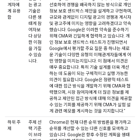
계자에
는 광고
선호하여 경쟁을 왜곡하지 않는 방식으로 개인
게 유용
기술은
정보 보호 샌드박스 제안을 설계하고 구현하며,
함
다른 생
규모와 관계없이 디지털 광고의 경쟁과 게시자
태계 참
및 광고주에 미치는 영향을 고려하겠다고 약속
여자보
했습니다. Google은 이러한 약속을 준수하기
다 상당
위해 CMA와 긴밀하게 협력하고 있습니다. 개
한 이점
인 정보 보호 샌드박스 테스트가 진행되면서
을 가질
Google에서 평가할 주요 질문 중 하나는 새로
수 있습
운 기술이 다양한 유형의 이해관계자들에게 어
니다.
떤 영향을 미치는지입니다. 이 점에서 의견은
매우 중요합니다. 특히 기술 설계를 더욱 개선
하는 데 도움이 되는 구체적이고 실행 가능한
의견이 필요합니다. Google은 정량적 테스트
에 대한 접근 방식을 개발하기 위해 CMA와 협
력했으며, 시장 참여자에게 더 많은 정보를 제
공하고 제안된 접근 방식에 대해 의견을 제공할
수 있는 기회를 제공하기 위해 CMA가 실험 설
계 관련 메모를 게시하는 것을 지지합니다."
하위 주
주제 선
Chrome은 현재 다른 순위 방법론을 평가하고
제
택 기준
순위를 개선할 수 있는 다른 신호를 모색하고
이 브라
있습니다. Google은 향후 수정된 계획을 생태