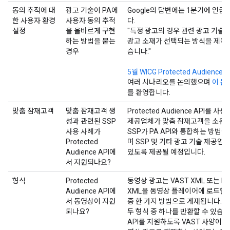
동의 추적에 대
광고 기술이 PA에
Google의 답변에는 1분기에 언
한 사용자 환경
사용자 동의 추적
다.
설정
을 올바르게 구현
"특정 광고의 경우 관련 광고 기술
하는 방법을 묻는
광고 소재가 선택되는 방식을 제어할
경우
습니다."
5월 WICG Protected Audience
여러 시나리오를 논의했으며
이 문
를 환영합니다.
맞춤 잠재고객
맞춤 잠재고객 생
Protected Audience API를 
성과 관련된 SSP
제공업체가 맞춤 잠재고객을 소유하
사용 사례가
SSP가 PA API와 통합하는 방법
Protected
며 SSP 및 기타 광고 기술 제공업
Audience API에
있도록 제공될 예정입니다.
서 지원되나요?
형식
Protected
동영상 광고는 VAST XML 또는 H
Audience API에
XML을 동영상 플레이어에 로드할 
서 동영상이 지원
중 한 가지 방법으로 게재됩니다. 구매
되나요?
두 형식 중 하나를 반환할 수 있습니다. At
API를 지원하도록 VAST 사양이
최