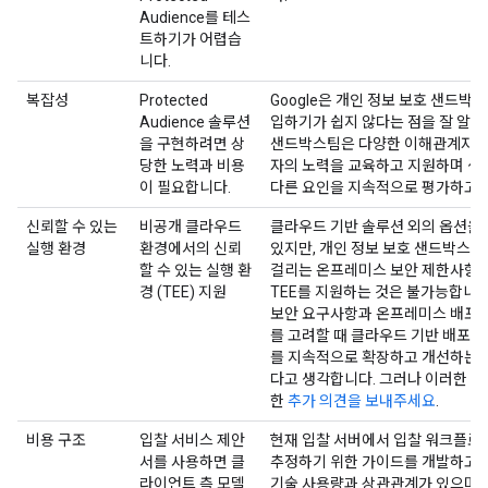
Audience를 테스
트하기가 어렵습
니다.
복잡성
Protected
Google은 개인 정보 보호 샌드박
Audience 솔루션
입하기가 쉽지 않다는 점을 잘 알고
을 구현하려면 상
샌드박스팀은 다양한 이해관계자와
당한 노력과 비용
자의 노력을 교육하고 지원하며 생
이 필요합니다.
다른 요인을 지속적으로 평가하고 
신뢰할 수 있는
비공개 클라우드
클라우드 기반 솔루션 외의 옵션을
실행 환경
환경에서의 신뢰
있지만, 개인 정보 보호 샌드박스를
할 수 있는 실행 환
걸리는 온프레미스 보안 제한사항으
경 (TEE) 지원
TEE를 지원하는 것은 불가능합니다
보안 요구사항과 온프레미스 배포에
를 고려할 때 클라우드 기반 배포 (예
를 지속적으로 확장하고 개선하는 
다고 생각합니다. 그러나 이러한 
한
추가 의견을 보내주세요
.
비용 구조
입찰 서비스 제안
현재 입찰 서버에서 입찰 워크플로
서를 사용하면 클
추정하기 위한 가이드를 개발하고 
라이언트 측 모델
기술 사용량과 상관관계가 있으며 Go