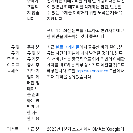
주제가
일치하는 카테고리를 위해 덜 유용하다는 의견
포함되
이 있었던 카테고리를 삭제하는 한편, 민감할
지 않습
수 있는 주제를 제외하기 위한 노력은 계속 유
니다.
지합니다.
생태계는 최신 분류를 검토하고 변경사항에 관
한 의견을 제공하는 것이 좋습니다.
분류 및
주제 분
최근
블로그 게시물
에서 공유한 바와 같이, 분
분류 기
류 및 분
류는 시간이 지남에 따라 발전할 것이며, 분류
준 업데
류 기준
의 거버넌스는 궁극적으로 업계 전반의 이해관
이트 프
출시 주
계자를 대표하는 외부 당사자로 이전될 것으로
로세스
기와 기
예상됩니다. 또한
topics-announce
그룹에서
업이 이
확대 계획을 공유했습니다.
러한 업
데이트
를 준비
하는 방
법에 관
한 자세
한 내용
퍼스트
최근 분
2023년 1분기 보고서에서 CMA는 'Google이