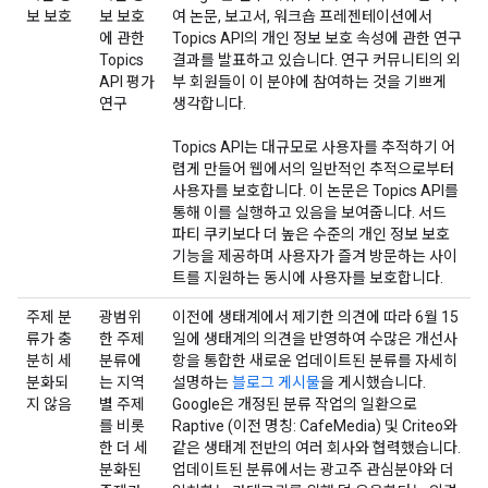
보 보호
보 보호
여 논문, 보고서, 워크숍 프레젠테이션에서
에 관한
Topics API의 개인 정보 보호 속성에 관한 연구
Topics
결과를 발표하고 있습니다. 연구 커뮤니티의 외
API 평가
부 회원들이 이 분야에 참여하는 것을 기쁘게
연구
생각합니다.
Topics API는 대규모로 사용자를 추적하기 어
렵게 만들어 웹에서의 일반적인 추적으로부터
사용자를 보호합니다. 이 논문은 Topics API를
통해 이를 실행하고 있음을 보여줍니다. 서드
파티 쿠키보다 더 높은 수준의 개인 정보 보호
기능을 제공하며 사용자가 즐겨 방문하는 사이
트를 지원하는 동시에 사용자를 보호합니다.
주제 분
광범위
이전에 생태계에서 제기한 의견에 따라 6월 15
류가 충
한 주제
일에 생태계의 의견을 반영하여 수많은 개선사
분히 세
분류에
항을 통합한 새로운 업데이트된 분류를 자세히
분화되
는 지역
설명하는
블로그 게시물
을 게시했습니다.
지 않음
별 주제
Google은 개정된 분류 작업의 일환으로
를 비롯
Raptive (이전 명칭: CafeMedia) 및 Criteo와
한 더 세
같은 생태계 전반의 여러 회사와 협력했습니다.
분화된
업데이트된 분류에서는 광고주 관심분야와 더