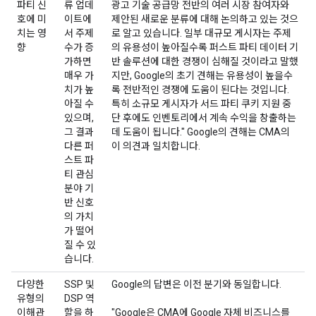
파티 신
류 업데
광고 기술 공급망 전반의 여러 시장 참여자와
호에 미
이트에
제안된 새로운 분류에 대해 논의하고 있는 것으
치는 영
서 주제
로 알고 있습니다. 일부 대규모 게시자는 주제
향
수가 증
의 유용성이 높아질수록 퍼스트 파티 데이터 기
가하면
반 솔루션에 대한 경쟁이 심해질 것이라고 말했
매우 가
지만, Google의 초기 견해는 유용성이 높을수
치가 높
록 전반적인 경쟁에 도움이 된다는 것입니다.
아질 수
특히 소규모 게시자가 서드 파티 쿠키 지원 중
있으며,
단 후에도 인벤토리에서 계속 수익을 창출하는
그 결과
데 도움이 됩니다." Google의 견해는 CMA의
다른 퍼
이 의견과 일치합니다.
스트 파
티 관심
분야 기
반 신호
의 가치
가 떨어
질 수 있
습니다.
다양한
SSP 및
Google의 답변은 이전 분기와 동일합니다.
유형의
DSP 역
이해관
할을 하
"Google은 CMA에 Google 자체 비즈니스를