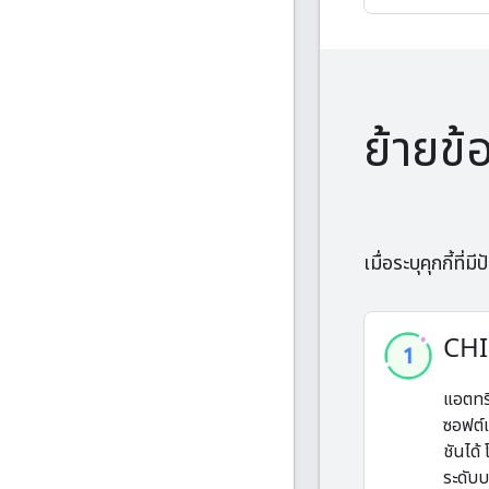
ย้ายข้
เมื่อระบุคุกกี้ที
CHI
แอตทริ
ซอฟต์แว
ชันได้
ระดับ