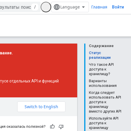
Главная
/
Войти
Содержание
вание.
Статус
реализации
Что такое API
доступа к
хранилищу?
усе отдельных API и функций
Варианты
использования
Когда следует
использовать API
доступа к
хранилищу
вместо других API
Используйте API
доступа к
ция оказалась полезной?
хранилищу