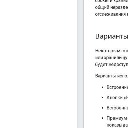
cookie и храни
общий нераздел
отслеживания 
Варианты
Некоторым сто
или хранилищу
будет недосту
Варианты испо
Встроенн
Кнопки «Н
Встроенн
Премиум-
показыва