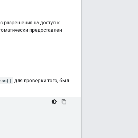
ус разрешения на доступ к
втоматически предоставлен
ess()
для проверки того, был