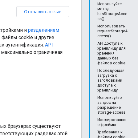
Используйте
метод
Отправить отзыв
hasStorageAcce
ss()
Использовать
стройками и
разделением
requestStorageA
ccess()
 файлы cookie и другие
API доступа к
ак аутентификация.
API
хранилищу для
, максимально ограничивая
хранения
данных без
файлов cookie
Последующая
загрузка с
заголовками
доступа к
хранилищу
Используйте
запрос на
разрешение
storage-access
Изолированны
е фреймы
зных браузерах существуют
Требования к
ответствующих разделах этой
файлам cookie