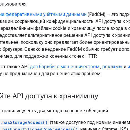
ользователя.
ие федеративными учётными данными
(FedCM) — это под
кации, сохраняющий конфиденциальность. API доступа к х
неразделённым файлам cookie и хранилищу после входа в с
едоставляет альтернативное решение API доступа к храни
тельнее, поскольку оно предлагает более ориентированны
с браузера. Однако внедрение FedCM обычно требует доп
ример, для поддержки конечных точек HTTP.
ют также API
для борьбы с мошенничеством
,
рекламы
и
 не предназначен для решения этих проблем.
йте API доступа к хранилищу
к хранилищу есть два метода на основе обещаний:
.hasStorageAccess()
(также доступно под новым именем
.hasUnpartitionedCookieAccess()
начиная с Chrome 125)