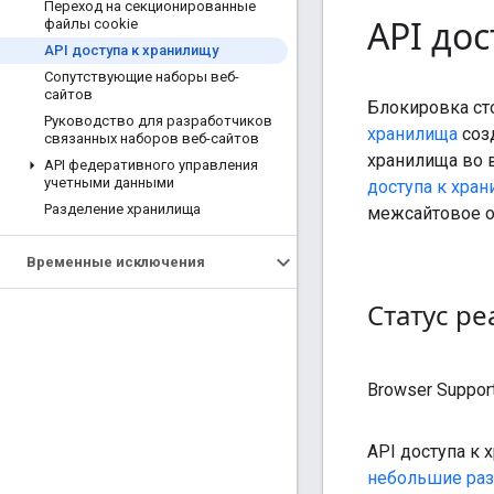
Переход на секционированные
API до
файлы cookie
API доступа к хранилищу
Сопутствующие наборы веб-
сайтов
Блокировка ст
Руководство для разработчиков
хранилища
созд
связанных наборов веб-сайтов
хранилища во в
API федеративного управления
учетными данными
доступа к хра
Разделение хранилища
межсайтовое о
Временные исключения
Статус р
Browser Suppor
API доступа к
небольшие раз