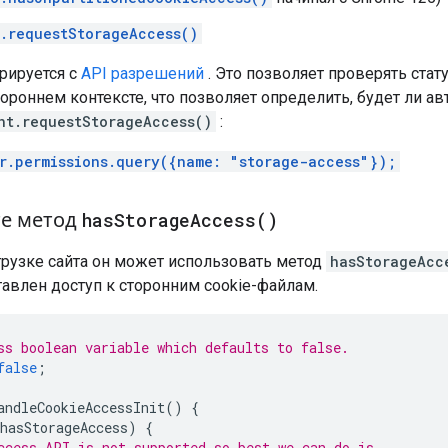
.requestStorageAccess()
рируется с
API разрешений
. Это позволяет проверять стат
ороннем контексте, что позволяет определить, будет ли а
nt.requestStorageAccess()
:
r.permissions.query({name: "storage-access"});
те метод
has
Storage
Access(
)
грузке сайта он может использовать метод
hasStorageAcc
авлен доступ к сторонним cookie-файлам.
ss boolean variable which defaults to false.
false
;
andleCookieAccessInit
()
{
hasStorageAccess
)
{
ccess API is not supported so best we can do is