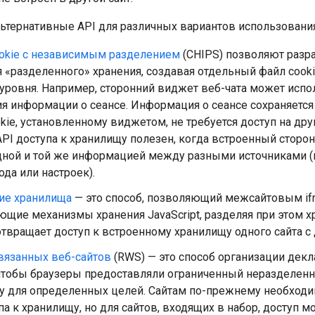
ьтернативные API для различных вариантов использования
okie с независимым разделением
(CHIPS) позволяют разр
я «разделенного» хранения, создавая отдельный файл cook
уровня. Например, сторонний виджет веб-чата может испо
я информации о сеансе. Информация о сеансе сохраняется 
kie, установленному виджетом, не требуется доступ на друг
API доступа к хранилищу полезен, когда встроенный сторо
дной и той же информацией между разными источниками (
ода или настроек).
ие хранилища
— это способ, позволяющий межсайтовым if
щие механизмы хранения JavaScript, разделяя при этом х
твращает доступ к встроенному хранилищу одного сайта с 
вязанных веб-сайтов
(RWS) — это способ организации дек
чтобы браузеры предоставляли ограниченный неразделенн
у для определенных целей. Сайтам по-прежнему необходи
па к хранилищу, но для сайтов, входящих в набор, доступ 