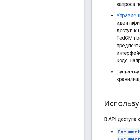
запроса п
Управлен
идентифи
доступ к 
FedCM пр
предпочти
интерфей
коде, нап
Существу
хранилищу
Использу
В API доступа 
Document
Document