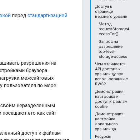
Доступ к
странице
вкой
перед
стандартизацией
верхнего уровня
Метод
requestStorageA
ccessFor()
Запрос на
разрешение
top-level-
storage-access
прашивать разрешения на
Чем отличается
API доступа к
стройками браузера.
хранилищу при
 загрузки межсайтовых
использовании с
RWS?
 у пользователя по мере
Демонстрация:
настройка и
доступ к файлам
 к своим неразделенным
cookie
и посещают его как сайт
Демонстрация:
настройка
локального
хранилища
деленный доступ к файлам
Ресурсы