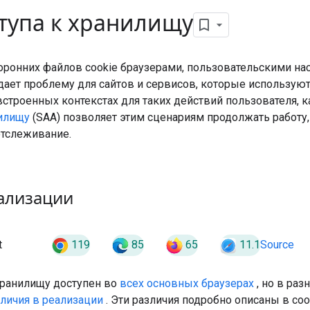
ступа к хранилищу
оронних файлов cookie браузерами, пользовательскими на
ает проблему для сайтов и сервисов, которые используют
строенных контекстах для таких действий пользователя, к
нилищу
(SAA) позволяет этим сценариям продолжать работу
тслеживание.
еализации
119
85
65
11.1
t
Source
 хранилищу доступен во
всех основных браузерах
, но в ра
личия в реализации
. Эти различия подробно описаны в со