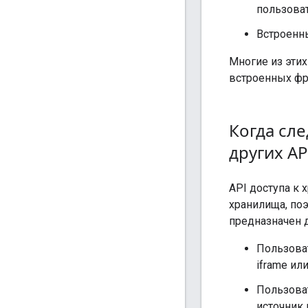
пользоват
Встроенн
Многие из этих
встроенных фр
Когда сле
других AP
API доступа к
хранилища, поэ
предназначен 
Пользова
iframe ил
Пользоват
источник 