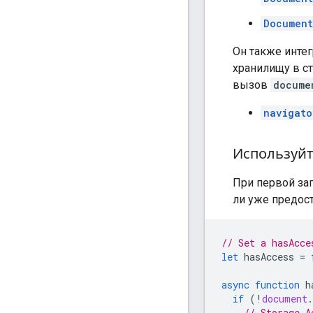
Document
Он также интег
хранилищу в ст
вызов
docume
navigato
Используй
При первой за
ли уже предост
// Set a hasAcce
let
hasAccess
=
async
function
h
if
(
!
document
.
// Storage A