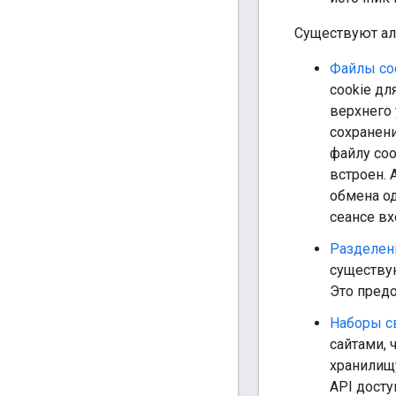
Существуют ал
Файлы co
cookie дл
верхнего 
сохранени
файлу coo
встроен. 
обмена о
сеансе вх
Разделен
существую
Это предо
Наборы с
сайтами, 
хранилищ
API досту