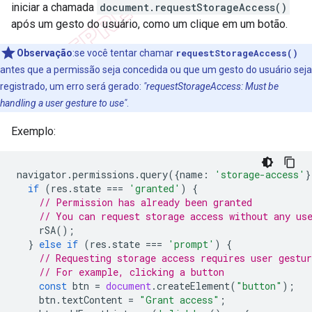
iniciar a chamada
document.requestStorageAccess()
após um gesto do usuário, como um clique em um botão.
Observação
:se você tentar chamar
requestStorageAccess()
antes que a permissão seja concedida ou que um gesto do usuário seja
registrado, um erro será gerado:
"requestStorageAccess: Must be
handling a user gesture to use"
.
Exemplo:
navigator
.
permissions
.
query
({
name
:
'storage-access'
}
if
(
res
.
state
===
'granted'
)
{
// Permission has already been granted
// You can request storage access without any us
rSA
();
}
else
if
(
res
.
state
===
'prompt'
)
{
// Requesting storage access requires user gestur
// For example, clicking a button
const
btn
=
document
.
createElement
(
"button"
);
btn
.
textContent
=
"Grant access"
;