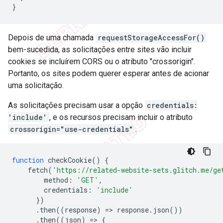
}
Depois de uma chamada
requestStorageAccessFor()
bem-sucedida, as solicitações entre sites vão incluir
cookies se incluírem CORS ou o atributo "crossorigin".
Portanto, os sites podem querer esperar antes de acionar
uma solicitação.
As solicitações precisam usar a opção
credentials:
'include'
, e os recursos precisam incluir o atributo
crossorigin="use-credentials"
.
function
checkCookie
()
{
fetch
(
'https://related-website-sets.glitch.me/ge
method
:
'GET'
,
credentials
:
'include'
})
.
then
((
response
)
=
>
response
.
json
())
.
then
((
json
)
=
>
{