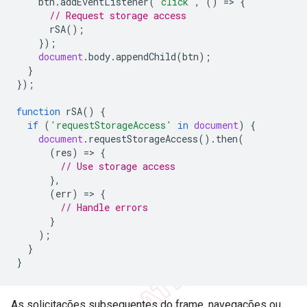
btn
.
addEventListener
(
'click'
,
()
=
>
{
// Request storage access
rSA
();
});
document
.
body
.
appendChild
(
btn
);
}
});
function
rSA
()
{
if
(
'requestStorageAccess'
in
document
)
{
document
.
requestStorageAccess
().
then
(
(
res
)
=
>
{
// Use storage access
},
(
err
)
=
>
{
// Handle errors
}
);
}
}
As solicitações subsequentes do frame, navegações ou