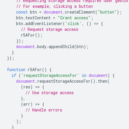
// Requesting storage access requires user gestur
// For example, clicking a button
const
btn
=
document
.
createElement
(
"button"
);
btn
.
textContent
=
"Grant access"
;
btn
.
addEventListener
(
'click'
,
()
=
>
{
// Request storage access
rSAFor
();
});
document
.
body
.
appendChild
(
btn
);
}
});
function
rSAFor
()
{
if
(
'requestStorageAccessFor'
in
document
)
{
document
.
requestStorageAccessFor
().
then
(
(
res
)
=
>
{
// Use storage access
},
(
err
)
=
>
{
// Handle errors
}
);
}