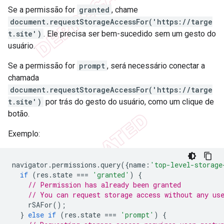
Se a permissão for
granted
, chame
document.requestStorageAccessFor('https://targe
t.site')
. Ele precisa ser bem-sucedido sem um gesto do
usuário.
Se a permissão for
prompt
, será necessário conectar a
chamada
document.requestStorageAccessFor('https://targe
t.site')
por trás do gesto do usuário, como um clique de
botão.
Exemplo:
navigator
.
permissions
.
query
({
name
:
'top-level-storage
if
(
res
.
state
===
'granted'
)
{
// Permission has already been granted
// You can request storage access without any us
rSAFor
();
}
else
if
(
res
.
state
===
'prompt'
)
{