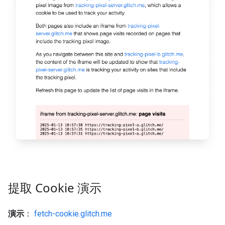
提取 Cookie 演示
演示
：
fetch-cookie.glitch.me