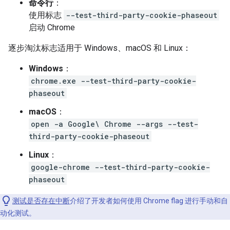
命令行
：
使用标志
--test-third-party-cookie-phaseout
启动 Chrome
逐步淘汰标志适用于 Windows、macOS 和 Linux：
Windows
：
chrome.exe --test-third-party-cookie-
phaseout
macOS
：
open -a Google\ Chrome --args --test-
third-party-cookie-phaseout
Linux
：
google-chrome --test-third-party-cookie-
phaseout
测试是否存在中断
介绍了开发者如何使用 Chrome flag 进行手动和自
动化测试。