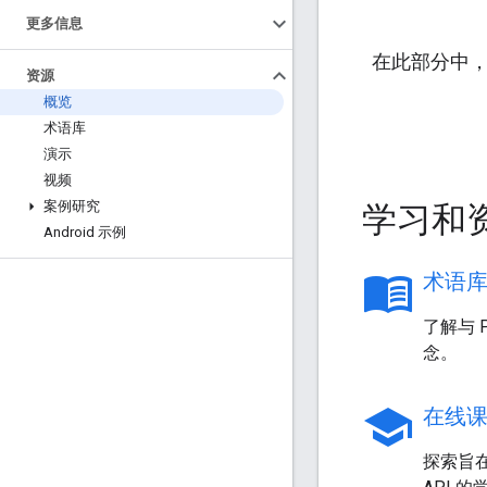
更多信息
在此部分中，您
资源
概览
术语库
演示
视频
学习和
案例研究
Android 示例
menu_book
术语
了解与 P
念。
school
在线
探索旨在帮