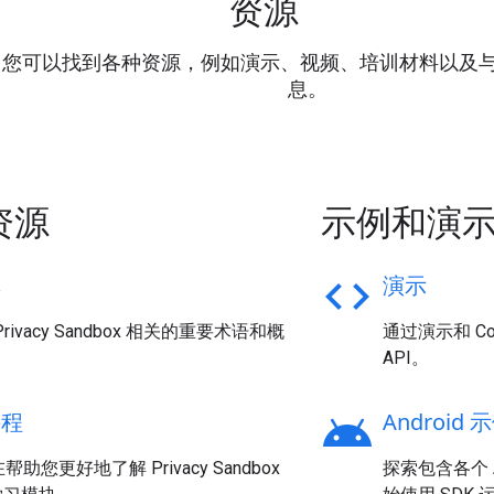
资源
可以找到各种资源，例如演示、视频、培训材料以及与 Priva
息。
资源
示例和演
库
code
演示
rivacy Sandbox 相关的重要术语和概
通过演示和 Cola
API。
课程
android
Android 
助您更好地了解 Privacy Sandbox
探索包含各个 An