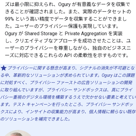
ズは最小限に抑えられ、Ogury が有意義なデータを収集で
きることが確認されました。また、実際のデータセットの
99% という高い精度でデータを収集することができまし
た。ユーザーのプライバシー保護も実現しています。
Ogury が Shared Storage と Private Aggregation を実装
し、クリエイティブなアプローチを成功させたことは、ユ
ーザーのプライバシーを尊重しながら、独自のビジネスニ
ーズに対応できるこれらの API の柔軟性を示すものです。
プライバシーに関する懸念が高まり、シグナルの消失が不可避とな
る中、革新的なソリューションが求められています。Ogury はこの課題
に対処すべく、プライバシー ファーストの広告ソリューションの開発
に取り組んでいますが、プライバシー サンドボックスは、真にプライ
バシー重視のデジタル環境を構築するうえで欠かせない要素と考えてい
ます。テスト キャンペーンを行ったところ、プライバシー サンドボッ
クスにより、インサイトの収集能力が高まり、個人情報に頼らない既存
のソリューションを補完できました。