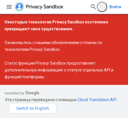
Войти
Некоторые технологии Privacy Sandbox постепенно
прекращают свое существование.
Ознакомьтесь с нашими
обновлениями о планах по
технологиям Privacy Sandbox
.
Статус функции Privacy Sandbox
предоставляет
дополнительную информацию о статусе отдельных API и
функций платформы.
Эта страница переведена с помощью
Cloud Translation API
.