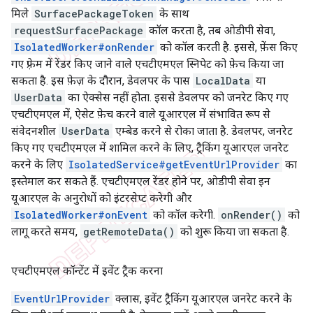
मिले
SurfacePackageToken
के साथ
requestSurfacePackage
कॉल करता है, तब ओडीपी सेवा,
IsolatedWorker#onRender
को कॉल करती है. इससे, फ़ेंस किए
गए फ़्रेम में रेंडर किए जाने वाले एचटीएमएल स्निपेट को फ़ेच किया जा
सकता है. इस फ़ेज़ के दौरान, डेवलपर के पास
LocalData
या
UserData
का ऐक्सेस नहीं होता. इससे डेवलपर को जनरेट किए गए
एचटीएमएल में, ऐसेट फ़ेच करने वाले यूआरएल में संभावित रूप से
संवेदनशील
UserData
एम्बेड करने से रोका जाता है. डेवलपर, जनरेट
किए गए एचटीएमएल में शामिल करने के लिए, ट्रैकिंग यूआरएल जनरेट
करने के लिए
IsolatedService#getEventUrlProvider
का
इस्तेमाल कर सकते हैं. एचटीएमएल रेंडर होने पर, ओडीपी सेवा इन
यूआरएल के अनुरोधों को इंटरसेप्ट करेगी और
IsolatedWorker#onEvent
को कॉल करेगी.
onRender()
को
लागू करते समय,
getRemoteData()
को शुरू किया जा सकता है.
एचटीएमएल कॉन्टेंट में इवेंट ट्रैक करना
EventUrlProvider
क्लास, इवेंट ट्रैकिंग यूआरएल जनरेट करने के