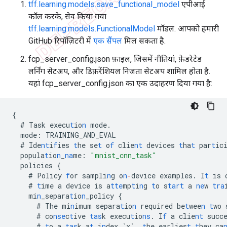
tff.learning.models.save_functional_model
एपीआई
कॉल करके, सेव किया गया
tff.learning.models.FunctionalModel
मॉडल. आपको हमारी
GitHub रिपॉज़िटरी में
एक सैंपल
मिल सकता है.
fcp_server_config.json फ़ाइल, जिसमें नीतियां, फ़ेडरेटेड
लर्निंग सेटअप, और डिफ़रेंशियल निजता सेटअप शामिल होता है.
यहां fcp_server_config.json का एक उदाहरण दिया गया है:
{
#
Task
execu
t
io
n
mode.
mode
:
TRAINING_AND_EVAL
#
Ide
nt
i
f
ies
t
he
se
t
o
f
clie
nt
devices
t
ha
t
par
t
ic
popula
t
io
n
_
na
me
:
"mnist_cnn_task"
policies
{
#
Policy
f
or
sampli
n
g
o
n
-
device
examples.
I
t
is
#
t
ime
a
device
is
a
tte
mp
t
i
n
g
t
o
s
tart
a
ne
w
tra
mi
n
_separa
t
io
n
_policy
{
#
The
mi
n
imum
separa
t
io
n
required
be
t
wee
n
t
wo
#
co
nse
c
t
ive
tas
k
execu
t
io
ns
.
I
f
a
clie
nt
succ
#
t
o
a
tas
k
a
t
i
n
dex
`x`
,
t
he
earlies
t
t
hey
ca