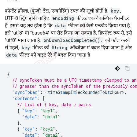
कॉन्टेंट फ़ील्ड, (कुंजी, डेटा, एन्कोडिंग) टपल की सूची होती है.
key
,
UTF-8 स्ट्रिंग होनी चाहिए.
encoding
फ़ील्ड एक वैकल्पिक पैरामीटर
है. इससे यह तय होता है कि
data
फ़ील्ड को कैसे एन्कोड किया गया है.
इसे "utf8" या "base64" पर सेट किया जा सकता है. डिफ़ॉल्ट रूप से, इसे
"utf8" माना जाता है.
onDownloadCompleted().
को कॉल करने
से पहले,
key
फ़ील्ड को
String
ऑब्जेक्ट में बदल दिया जाता है और
data
फ़ील्ड को बाइट ऐरे में बदल दिया जाता है
{
// syncToken must be a UTC timestamp clamped to an
// greater than the syncToken of the previously co
"syncToken"
:
<
t
imeS
ta
mpI
n
SecRou
n
dedToU
t
cHour
>
,
"contents"
:
[
// List of { key, data } pairs.
{
"key"
:
"key1"
,
"data"
:
"data1"
},
{
"key"
:
"key2"
,
"data"
:
"data2"
,