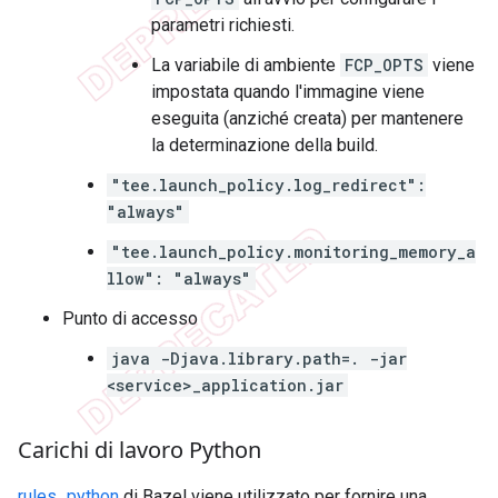
parametri richiesti.
La variabile di ambiente
FCP_OPTS
viene
impostata quando l'immagine viene
eseguita (anziché creata) per mantenere
la determinazione della build.
"tee.launch_policy.log_redirect":
"always"
"tee.launch_policy.monitoring_memory_a
llow": "always"
Punto di accesso
java -Djava.library.path=. -jar
<service>_application.jar
Carichi di lavoro Python
rules_python
di Bazel viene utilizzato per fornire una