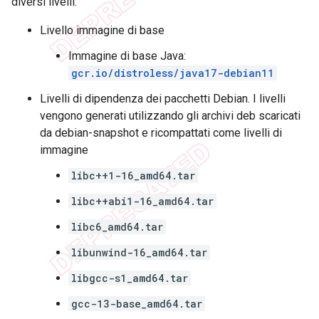
diversi livelli:
Livello immagine di base
Immagine di base Java:
gcr.io/distroless/java17-debian11
Livelli di dipendenza dei pacchetti Debian. I livelli
vengono generati utilizzando gli archivi deb scaricati
da debian-snapshot e ricompattati come livelli di
immagine
libc++1-16_amd64.tar
libc++abi1-16_amd64.tar
libc6_amd64.tar
libunwind-16_amd64.tar
libgcc-s1_amd64.tar
gcc-13-base_amd64.tar