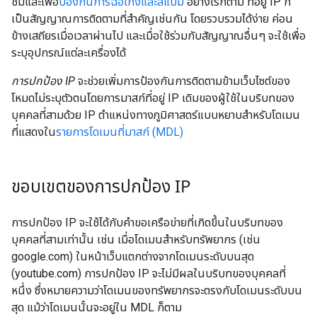
ชมและเพื่อ
ป้องกันการฉ้อโกงและสแปม
อย่างไรก็ตาม ที่อยู่ IP ก็
เป็นสัญญาณการติดตามที่สำคัญเช่นกัน โดยรวบรวมได้ง่าย ค่อน
ข้างเสถียรเมื่อเวลาผ่านไป และเมื่อใช้ร่วมกับสัญญาณอื่นๆ จะใช้เพื่อ
ระบุอุปกรณ์แต่ละเครื่องได้
การปกป้อง IP
จะช่วยเพิ่มการป้องกันการติดตามข้ามเว็บไซต์ของ
โหมดไม่ระบุตัวตนโดยการมาสก์ที่อยู่ IP เดิมของผู้ใช้ในบริบทของ
บุคคลที่สามด้วย IP ตำแหน่งทางภูมิศาสตร์แบบหยาบสำหรับโดเมน
ที่แสดงใน
รายการโดเมนที่มาสก์ (MDL)
ขอบเขตของการปกป้อง IP
การปกป้อง IP จะใช้ได้กับคำขอเครือข่ายที่เกิดขึ้นในบริบทของ
บุคคลที่สามเท่านั้น เช่น เมื่อโดเมนสำหรับทรัพยากร (เช่น
google.com) ในหน้าเว็บแตกต่างจากโดเมนระดับบนสุด
(youtube.com) การปกป้อง IP จะไม่มีผลในบริบทของบุคคลที่
หนึ่ง ซึ่งหมายความว่าโดเมนของทรัพยากรจะตรงกับโดเมนระดับบน
สุด แม้ว่าโดเมนนั้นจะอยู่ใน MDL ก็ตาม