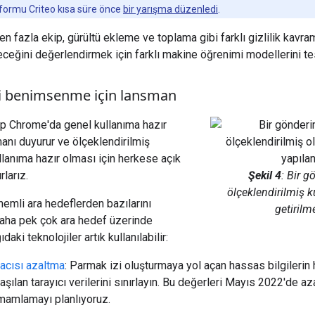
tformu Criteo kısa süre önce
bir yarışma düzenledi
.
n fazla ekip, gürültü ekleme ve toplama gibi farklı gizlilik kavra
eceğini değerlendirmek için farklı makine öğrenimi modellerini tes
li benimsenme için lansman
lip Chrome'da genel kullanıma hazır
nı duyurur ve ölçeklendirilmiş
anıma hazır olması için herkese açık
larız.
Şekil 4
: Bir g
ölçeklendirilmiş ku
emli ara hedeflerden bazılarını
getirilme
aha pek çok ara hedef üzerinde
daki teknolojiler artık kullanılabilir:
racısı azaltma
: Parmak izi oluşturmaya yol açan hassas bilgilerin
aşılan tarayıcı verilerini sınırlayın. Bu değerleri Mayıs 2022'de 
mamlamayı planlıyoruz.