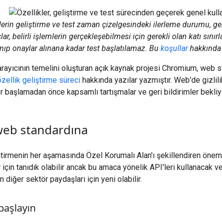
klerin geliştirme ve test zaman çizelgesindeki ilerleme durumu, g
ar, belirli işlemlerin gerçekleşebilmesi için gerekli olan katı sınır
nıp onaylar alınana kadar test başlatılamaz. Bu
koşullar
hakkında d
rayıcının temelini oluşturan açık kaynak projesi Chromium, web 
özellik geliştirme süreci
hakkında yazılar yazmıştır. Web'de gizlili
er başlamadan önce kapsamlı tartışmalar ve geri bildirimler bekliy
 web standardına
tirmenin her aşamasında Özel Korumalı Alan'ı şekillendiren önemli 
r için tanıdık olabilir ancak bu amaca yönelik API'leri kullanacak ve
diğer sektör paydaşları için yeni olabilir.
başlayın