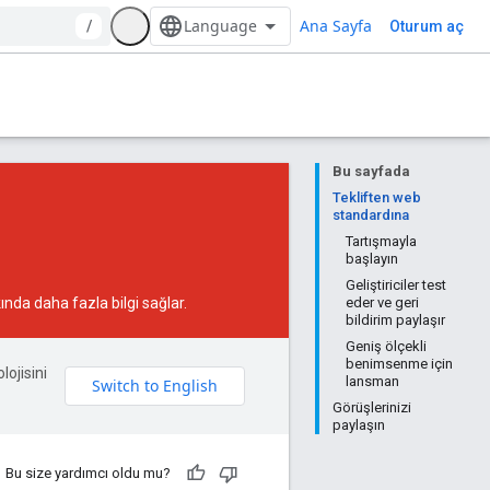
Ana Sayfa
/
Oturum aç
Bu sayfada
Tekliften web
standardına
Tartışmayla
başlayın
Geliştiriciler test
ında daha fazla bilgi sağlar.
eder ve geri
bildirim paylaşır
Geniş ölçekli
benimsenme için
lojisini
lansman
Görüşlerinizi
paylaşın
Bu size yardımcı oldu mu?