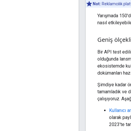
Not:
Reklamcılık pla
Yarışmada 150'de
nasıl etkileyebil
Geniş ölçek
Bir API test edi
olduğunda lansma
ekosistemde kull
dokümanları hazır
Şimdiye kadar ön
tamamladık ve d
çalışıyoruz. Aşağı
Kullanıcı a
olarak payl
2023'te ta