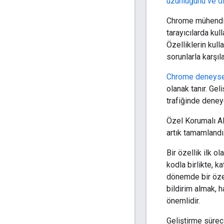
uzunluğunu ve di
Chrome mühendis
tarayıcılarda kul
Özelliklerin kull
sorunlarla karşıla
Chrome deneysel
olanak tanır. Geli
trafiğinde deneye
Özel Korumalı Al
artık tamamlandı
Bir özellik ilk o
kodla birlikte, k
dönemde bir özell
bildirim almak, h
önemlidir.
Geliştirme sürec