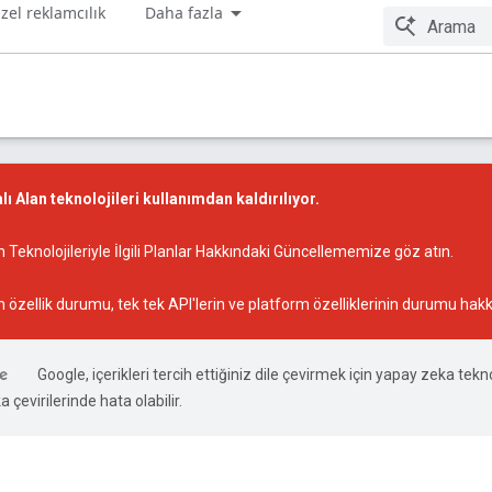
zel reklamcılık
Daha fazla
ı Alan teknolojileri kullanımdan kaldırılıyor.
 Teknolojileriyle İlgili Planlar Hakkındaki Güncellememize
göz atın.
n özellik durumu
, tek tek API'lerin ve platform özelliklerinin durumu hakk
Google, içerikleri tercih ettiğiniz dile çevirmek için yapay zeka tekno
 çevirilerinde hata olabilir.