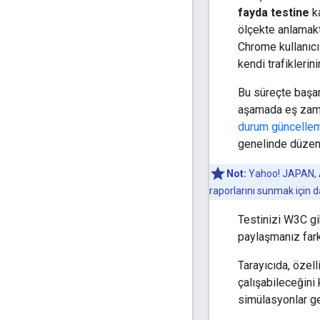
fayda testine
ka
ölçekte anlamakt
Chrome kullanıcıl
kendi trafikleri
Bu süreçte başarı
aşamada eş zaman
durum güncelle
genelinde düzenl
Not:
Yahoo! JAPAN, At
raporlarını sunmak için da
Testinizi W3C gib
paylaşmanız far
Tarayıcıda, özell
çalışabileceğini
simülasyonlar gel