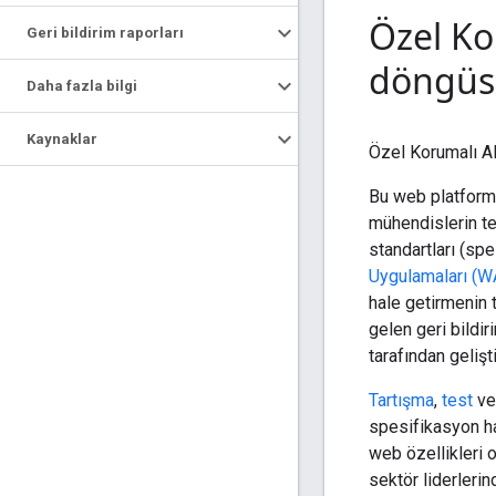
Özel Ko
Geri bildirim raporları
döngüs
Daha fazla bilgi
Kaynaklar
Özel Korumalı Ala
Bu web platformu 
mühendislerin te
standartları (spe
Uygulamaları (W
hale getirmenin t
gelen geri bildir
tarafından gelişti
Tartışma
,
test
v
spesifikasyon ha
web özellikleri 
sektör liderleri