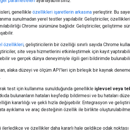
ğer parametreleri
ayarlayabilirsiniz.
leri, genellikle
özellikleri işaretlerin arkasına
yerleştirir. Bu say
lanıma sunulmadan yerel testler yapılabilir. Geliştiriciler, özellikle
anılabilirliği Chrome sürümüne bağlıdır. Geliştiriciler, geliştirme
şabilir.
 özellikleri
, geliştiricilerin bir özelliği sınırlı sayıda Chrome kull
ştiriciler, site veya hizmetlerini etkinleştirmek için kayıt yaptırabi
bilir ve gerçek dünya deneyimiyle ilgili geri bildirimde bulunabili
an, alaka düzeyi ve ölçüm API'leri için birleşik bir kaynak dene
.
larak test için kullanıma sunulduğunda genellikle
işlevsel veya te
atkıda bulunanların hataları keşfedip bildirmesi ve bu hataları düz
iğin kararlılığı ve şekli hızla değişebilir. Entegrasyon ve gelişti
ata ayıklama ve araç desteğinin özellik ile birlikte oluşturulabilm
i ilerledikçe ve özellikler daha kararlı hale geldikçe odak noktası