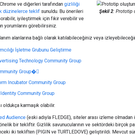
 Chrome ve diğerleri tarafından
gizliliği
 düzinelerce teklif
sunuldu. Bu önerileri
Şekil 2
: Prototip
orabilir, iyileştirmek için fikir verebilir ve
ın yorumlarını görebilirsiniz.
llanım alanlarına bağlı olarak katılabileceğiniz veya izleyebileceği
cılığı İşletme Grubunu Geliştirme
vertising Technology Community Group
ommunity Group�
orm Incubator Community Group
 Identity Community Group
 oldukça karmaşık olabilir.
ted Audience
(eski adıyla FLEDGE), siteler arası izleme olmadan il
lik bir tekliftir. Gizlilik savunucularının ve sektördeki birçok p
ceki iki tekliften (PIGIN ve TURTLEDOVE) geliştirildi. Mevcut sü