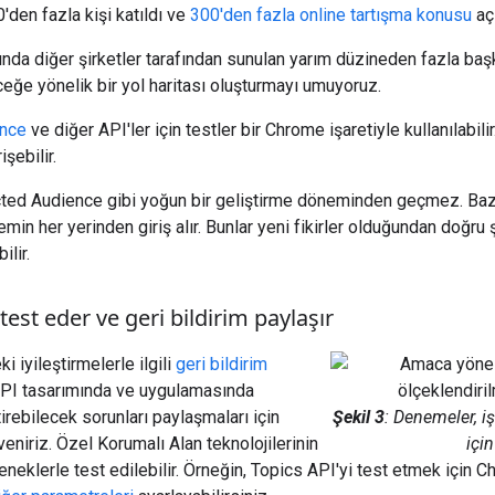
'den fazla kişi katıldı ve
300'den fazla online tartışma konusu
açı
da diğer şirketler tarafından sunulan yarım düzineden fazla başka 
eğe yönelik bir yol haritası oluşturmayı umuyoruz.
ence
ve diğer API'ler için testler bir Chrome işaretiyle kullanılabilir
şebilir.
cted Audience gibi yoğun bir geliştirme döneminden geçmez. Bazıla
min her yerinden giriş alır. Bunlar yeni fikirler olduğundan doğru
lir.
r test eder ve geri bildirim paylaşır
i iyileştirmelerle ilgili
geri bildirim
API tasarımında ve uygulamasında
irebilecek sorunları paylaşmaları için
Şekil 3
: Denemeler, iş
üveniriz. Özel Korumalı Alan teknolojilerinin
için
eneklerle test edilebilir. Örneğin, Topics API'yi test etmek için C