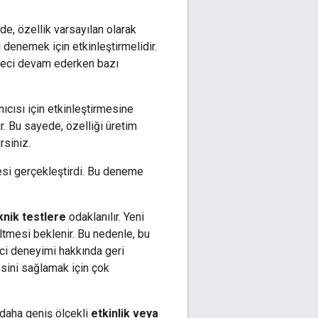
ede, özellik varsayılan olarak
ri denemek için etkinleştirmelidir.
 süreci devam ederken bazı
anıcısı için etkinleştirmesine
lir. Bu sayede, özelliği üretim
rsiniz.
mesi gerçekleştirdi. Bu deneme
knik testlere
odaklanılır. Yeni
eltmesi beklenir. Bu nedenle, bu
rici deneyimi hakkında geri
esini sağlamak için çok
 daha geniş ölçekli
etkinlik veya