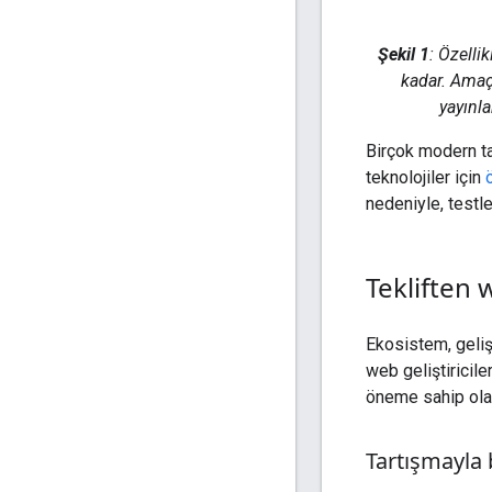
Şekil 1
: Özelli
kadar. Amaçl
yayınla
Birçok modern ta
teknolojiler için
nedeniyle, testl
Tekliften
Ekosistem, geliş
web geliştiricile
öneme sahip olan 
Tartışmayla 