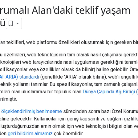
rumalı Alan'daki teklif yaşam
ü
n teklifleri, web platformu özellikleri oluşturmak için gereken bir
özellikleri, web teknolojisinin tam olarak nasıl çalışması gerektiğ
knolojileri web tarayıcılarında nasıl uygulaması gerektiğini tanım
sifikasyonlar veya özellikler olarak da bilinir) haline gelebilir. Ör
AI-ARIA) standardı
(genellikle "ARIA" olarak bilinir), web'i engelli k
eknik yollarını tanımlar. Bu spesifikasyonlar, tam zamanlı çalışanla
imleri olan uluslararası bir topluluk olan
Dünya Çapında Ağ Birliği
rilmiştir.
e
ölçeklendirilmiş benimseme
sürecinden sonra bazı Özel Korumalı 
line gelecektir. Kullanıcılar için geniş kapsamlı ve sağlam gizlil
oluşturduğumuzdan emin olmak için web teknolojisi bilgisi olan ve
nden
geri bildirim almamız
çok önemlidir.