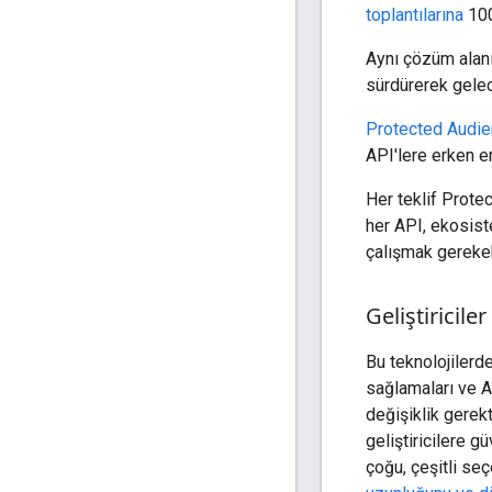
toplantılarına
100
Aynı çözüm alanın
sürdürerek gelec
Protected Audi
API'lere erken eri
Her teklif Prote
her API, ekosiste
çalışmak gerekebi
Geliştiricile
Bu teknolojilerdek
sağlamaları ve 
değişiklik gerekt
geliştiricilere g
çoğu, çeşitli seç