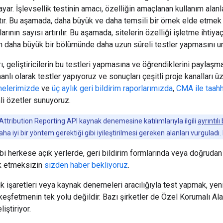
yar. İşlevsellik testinin amacı, özelliğin amaçlanan kullanım ala
ır. Bu aşamada, daha büyük ve daha temsili bir örnek elde etmek
arının sayısı artırılır. Bu aşamada, sitelerin özelliği işletme ihtiy
nin daha büyük bir bölümünde daha uzun süreli testler yapmasını 
, geliştiricilerin bu testleri yapmasına ve öğrendiklerini paylaşma
lı olarak testler yapıyoruz ve sonuçları çeşitli proje kanalları 
melerimizde
ve
üç aylık geri bildirim raporlarımızda
,
CMA ile taahh
i özetler sunuyoruz.
tribution Reporting API kaynak denemesine katılımlarıyla ilgili
ayrıntılı
ha iyi bir yöntem gerektiği gibi iyileştirilmesi gereken alanları vurguladı
i herkese açık yerlerde, geri bildirim formlarında veya doğrudan iş
k etmeksizin
sizden haber bekliyoruz
.
ik işaretleri veya kaynak denemeleri aracılığıyla test yapmak, yeni 
 keşfetmenin tek yolu değildir. Bazı şirketler de Özel Korumalı Al
iştiriyor.