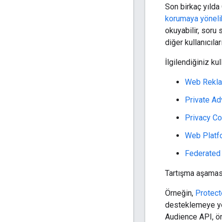
Son birkaç yılda
korumaya yönelik
okuyabilir, soru s
diğer kullanıcılar
İlgilendiğiniz ku
Web Reklam
Private Ad
Privacy C
Web Platf
Federated
Tartışma aşaması
Örneğin,
Protec
desteklemeye yöne
Audience API, ön