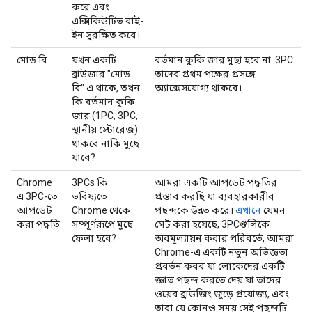
করে এবং
এক্সিকিউটিভ বাই-
ইন সুরক্ষিত করে।
মোড বি
যখন একটি
বর্তমান কুকি জার মুছা হবে না. 3PC
ব্রাউজার "মোড
তাদের প্রথম পক্ষের প্রসঙ্গে
বি" এ থাকে, তখন
অ্যাক্সেসযোগ্য থাকবে।
কি বর্তমান কুকি
জার (1PC, 3PC,
স্থানীয় স্টোরেজ)
থাকবে নাকি মুছে
যাবে?
Chrome
3PCs কি
আমরা একটি আপডেট পদ্ধতির
এ 3PC-তে
ভবিষ্যতে
প্রস্তাব করছি যা ব্যবহারকারীর
আপডেট
Chrome থেকে
পছন্দকে উন্নত করে।
এখানে
যেমন
করা পদ্ধতি
সম্পূর্ণরূপে মুছে
সেট করা হয়েছে, 3PCগুলিকে
ফেলা হবে?
অবমূল্যায়ন করার পরিবর্তে, আমরা
Chrome-এ একটি নতুন অভিজ্ঞতা
প্রবর্তন করব যা লোকেদের একটি
জ্ঞাত পছন্দ করতে দেয় যা তাদের
ওয়েব ব্রাউজিং জুড়ে প্রযোজ্য, এবং
তারা যে কোনও সময় সেই পছন্দটি