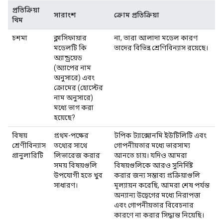
প্রতিক্রিয়া
সারাংশ
ক্রোম প্রতিক্রিয়া
থিম
চশমা
ক্লাসিফায়ার
না, তারা আলাদা মডেল কারণ
মডেলটি কি
তাদের বিভিন্ন শ্রেণিবিন্যাস রয়েছে।
অ্যান্ড্রয়েড
(অ্যাপের নাম
অনুসারে) এবং
ক্রোমের (হোস্টের
নাম অনুসারে)
মধ্যে ভাগ করা
হয়েছে?
বিষয়
প্রথম-পক্ষের
টপিক ট্যাক্সোনমি ইউটিলিটি এবং
শ্রেণীবিন্যাস
তথ্যের সাথে
গোপনীয়তার মধ্যে ভারসাম্য
গ্রানুলারিটি
লিভারেজ করার
আনতে চায়। যদিও আমরা
সময় বিষয়গুলি
বিষয়গুলিকে আরও সুনির্দিষ্ট
উপযোগী হতে খুব
করার জন্য সম্ভাব্য প্রক্রিয়াগুলি
সাধারণ।
মূল্যায়ন করেছি, আমরা শেষ পর্যন্ত
অন্যান্য উদ্বেগের মধ্যে নিরাপত্তা
এবং গোপনীয়তার বিবেচনার
কারণে না করার সিদ্ধান্ত নিয়েছি।