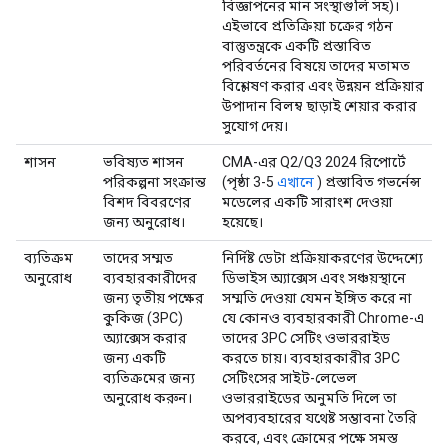
বিজ্ঞাপনের মান সংস্থাগুলি সহ)।
এইভাবে প্রতিক্রিয়া চক্রের গঠন
বাস্তুতন্ত্রকে একটি প্রস্তাবিত
পরিবর্তনের বিষয়ে তাদের মতামত
বিশ্লেষণ করার এবং উন্নয়ন প্রক্রিয়ার
উপাদান বিলম্ব ছাড়াই শেয়ার করার
সুযোগ দেয়।
শাসন
ভবিষ্যত শাসন
CMA-এর Q2/Q3 2024 রিপোর্টে
পরিকল্পনা সংক্রান্ত
(পৃষ্ঠা 3-5
এখানে
) প্রস্তাবিত গভর্নেন্স
বিশদ বিবরণের
মডেলের একটি সারাংশ দেওয়া
জন্য অনুরোধ।
হয়েছে।
ব্যতিক্রম
তাদের সম্মত
নির্দিষ্ট ডেটা প্রক্রিয়াকরণের উদ্দেশ্যে
অনুরোধ
ব্যবহারকারীদের
ডিভাইস অ্যাক্সেস এবং সঞ্চয়স্থানে
জন্য তৃতীয় পক্ষের
সম্মতি দেওয়া যেমন ইঙ্গিত করে না
কুকিজ (3PC)
যে কোনও ব্যবহারকারী Chrome-এ
অ্যাক্সেস করার
তাদের 3PC সেটিং ওভাররাইড
জন্য একটি
করতে চায়। ব্যবহারকারীর 3PC
ব্যতিক্রমের জন্য
সেটিংসের সাইট-লেভেল
অনুরোধ করুন।
ওভাররাইডের অনুমতি দিলে তা
অপব্যবহারের যথেষ্ট সম্ভাবনা তৈরি
করবে, এবং ক্রোমের পক্ষে সমস্ত