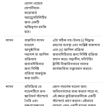
ওপেন ওয়েবে
গোপনীয়তা-
ফরোয়ার্ড
অ্যাড্রেসবিলিটির
জন্য একটি
অস্তিত্বগত হুমকি
হবে।
শাসন
প্রস্তাবিত শাসন
এটা সঠিক নয়। উভয় (i) সিদ্ধান্ত
মডেলে
গ্রহণের ব্যবস্থা এবং সংশ্লিষ্ট প্রকাশনা
আনুষ্ঠানিক
এবং (ii) আপিল প্রক্রিয়া
পরামর্শ বা আপিল
জবাবদিহিতার জন্য নির্দিষ্ট প্রক্রিয়া
প্রক্রিয়ায়
প্রদান করে। তদ্ব্যতীত, মনিটরিং
জবাবদিহিতার
ট্রাস্টি বিস্তারিতভাবে তাদের
জন্য নির্দিষ্ট
কার্যকারিতা তত্ত্বাবধান করবে।
প্রক্রিয়া অন্তর্ভুক্ত
করা হয়নি।
শাসন
প্রতিক্রিয়া যে
কোন গভর্নেন্স মডেল অন্য
মডেলটিতে ক্রস-
অভিনেতাদের বাধ্য করতে পারে না,
প্ল্যাটফর্ম স্ট্যান্ডার্ড
এই ক্ষেত্রে ব্রাউজারগুলিকে একটি
তৈরি এবং
স্ট্যান্ডার্ড গ্রহণ করতে। এইভাবে
রক্ষণাবেক্ষণের
আমরা এমন একটি মডেল প্রস্তাব