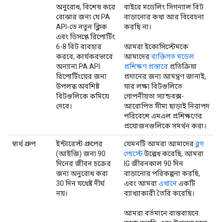
অনুরোধ, বিশেষ করে
বাইরে মডেলিং সিগন্যাল বিট
বোঝার জন্য যে PA
বাড়ানোর কথা আর বিবেচনা
API-তে নতুন ক্লিক
করছি না।
এবং ডিসপ্লে রিপোর্টিং
6-8 বিট ব্যবহার
আমরা ইকোসিস্টেমকে
করবে, কার্যকরভাবে
আমাদের
ব্যক্তিগত মডেল
অন্যান্য PA API
প্রশিক্ষণ প্রস্তাবে
প্রতিক্রিয়া
রিপোর্টিংয়ের জন্য
প্রদানের জন্য আমন্ত্রণ জানাই,
উপলব্ধ অবশিষ্ট
যার লক্ষ্য বিটগুলিতে
বিটগুলিকে কমিয়ে
গোপনীয়তা স্যান্ডবক্স-
দেবে।
আরোপিত সীমা ছাড়াই নিরাপদ
পরিবেশে এমএল প্রশিক্ষণের
প্রয়োজনগুলিকে সমর্থন করা।
স্বার্থ গ্রুপ
ইন্টারেস্ট গ্রুপের
যেমনটি আমরা আমাদের
ব্লগ
(আইজি) জন্য 90
পোস্টে
উল্লেখ করেছি, আমরা
দিনের জীবন চক্রের
IG জীবনকাল 90 দিন
জন্য অনুরোধ করা
বাড়ানোর পরিকল্পনা করছি,
30 দিন যথেষ্ট দীর্ঘ
এবং আমরা
এখানে
একটি
নয়।
ব্যাখ্যাকারী তৈরি করেছি।
আমরা বর্তমানে বাস্তবায়নে