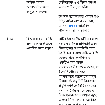
আউট করার
নেতিবাচক IG গুলিকে সমর্থন
আপডেটের জন্য
করার পরিকল্পনা করি৷
অনুরোধ করুন৷
উপলব্ধ হলে আমরা একটি লঞ্চ
টাইমলাইন ভাগ করব এবং
আমরা
এখানে
অতিরিক্ত
প্রতিক্রিয়া স্বাগত জানাই৷
বিডিং
বিড করার সময় কি
এটি বর্তমানে PA API এর সাথে
একাধিক আইজিকে
সম্ভব নয়। পিএ এপিআই এমন
একত্রিত করা সম্ভব?
ডিজাইনের উপর ভিত্তি করে
তৈরি করা হয়েছে যেটি আইজি
তথ্যের সাথে সম্পর্কিত যা
একটি একক সাইট
ব্যবহারকারী সম্পর্কে জানে, যা
ইকোসিস্টেমের সাথে
ব্যাপকভাবে আলোচনার মূল
বিষয়। এই পদ্ধতিটি বিজ্ঞাপন
প্রযুক্তিগুলিকে বিভিন্ন ধরণের
সমাধান তৈরি করতে দেয় যা
বিজ্ঞাপনদাতাদের ওয়েব জুড়ে
তাদের 1P দর্শকদের প্রসারিত
করতে সহায়তা করে৷