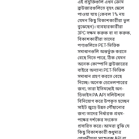
এই প্রযুক্তিগুলি এখন ক্রোম
ব্রাউজারগুলিতে বৃহৎ স্কেলে
পাওয়া যায় (কেবল 1% নয়
যেমন কিছু বিকাশকারীরা ভুল
বুঝেছেন)। ব্যবহারকারীরা
3PC সক্ষম করুক বা না করুক,
বিকাশকারীরা তাদের
পণ্যগুলিতে PET-ভিত্তিক
সমাধানগুলি অন্তর্ভুক্ত করতে
বেছে নিতে পারে, ঠিক যেমন
অনেক কোম্পানি ব্রাউজারের
বাইরে অন্যান্য PET-ভিত্তিক
সমাধান গ্রহণ করতে বেছে
নিচ্ছে। অনেক ডেভেলপারের
জন্য, তারা ইতিমধ্যেই অন-
ডিভাইস PA API সলিউশনে
বিনিয়োগ করে উপকৃত হচ্ছেন
সাইট জুড়ে উন্নত পৌঁছানোর
জন্য তাদের নির্ধারক প্রথম-
পক্ষের দর্শকের সংকেত
প্রসারিত করে। আমরা বুঝি যে
কিছু বিকাশকারী শুধুমাত্র
গোপনীয়তা স্যান্ডবক্স API বা