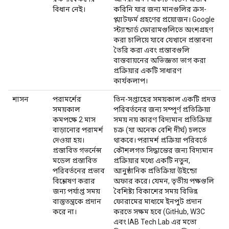
বিধান নেই।
করিনি যার জন্য মানগুলির ক্রস-
প্ল্যাটফর্ম গ্রহণের প্রয়োজন। Google
স্ট্যান্ডার্ড ফোরামগুলিতে অংশগ্রহণ
করা চালিয়ে যাবে যেখানে প্রস্তাবনা
তৈরি করা এবং প্রস্তাবগুলি
বাস্তবায়নের অভিজ্ঞতা ভাগ করা
প্রক্রিয়ার একটি সাধারণ
কার্যকলাপ।
শাসন
পরামর্শের
তিন-সপ্তাহের সময়কাল একটি প্রদত্ত
সময়কাল
পরিবর্তনের জন্য সম্পূর্ণ প্রতিক্রিয়া
কমপক্ষে 2 মাস
সময় নয় কারণ বিদ্যমান প্রতিক্রিয়া
বাড়ানোর পরামর্শ
চক্র (যা অনেক বেশি দীর্ঘ) চলতে
দেওয়া হয়।
থাকবে। পরামর্শ প্রক্রিয়া পরিবর্তে
প্রস্তাবিত গভর্নেন্স
কৌশলগত সিদ্ধান্তের জন্য বিদ্যমান
মডেল প্রস্তাবিত
প্রক্রিয়ার মধ্যে একটি নতুন,
পরিবর্তনের প্রভাব
আনুষ্ঠানিক প্রতিক্রিয়া উইন্ডো
বিশ্লেষণ করার
অফার করে। যেমন, তৃতীয় পক্ষগুলি
জন্য পর্যাপ্ত সময়
বৈশিষ্ট্য বিকাশের সময় বিভিন্ন
বাস্তুতন্ত্রকে প্রদান
ফোরামের মাধ্যমে ইনপুট প্রদান
করে না।
করতে সক্ষম হবে (GitHub, W3C
এবং IAB Tech Lab এর মতো