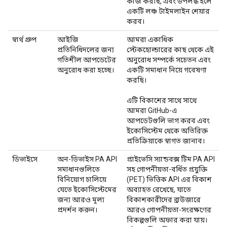
কাজ করছি, এবং উপলব্ধ হলে
একটি লঞ্চ টাইমলাইন শেয়ার
করব।
স্বার্থ গ্রুপ
আইজি
আমরা একাধিক
প্রতিনিধিদলের জন্য
স্টেকহোল্ডারের কাছ থেকে এই
গতিশীল আপডেটের
অনুরোধ সম্পর্কে সচেতন এবং
অনুরোধ করা হচ্ছে।
একটি সমাধান নিয়ে গবেষণা
করছি।
এটি বিকাশের সাথে সাথে
আমরা GitHub-এ
আপডেটগুলি ভাগ করব এবং
ইকোসিস্টেম থেকে অতিরিক্ত
প্রতিক্রিয়াকে স্বাগত জানাব।
ডিভাইসে
অন-ডিভাইস PA API
প্রাইভেসি স্যান্ডবক্স টিম PA API
সমাধানগুলিতে
সহ গোপনীয়তা-বর্ধিত প্রযুক্তি
বিনিয়োগ চালিয়ে
(PET) ভিত্তিক API এর বিকাশ
যেতে ইকোসিস্টেমের
অব্যাহত রেখেছে, যাতে
জন্য আরও মূল্য
বিকাশকারীদের ব্রাউজারে
প্রদর্শন করুন।
আরও গোপনীয়তা-সংরক্ষণের
বিকল্পগুলি অফার করা যায়।