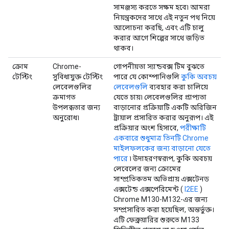
সামঞ্জস্য করতে সক্ষম হবে৷ আমরা
নিয়ন্ত্রকদের সাথে এই নতুন পথ নিয়ে
আলোচনা করছি, এবং এটি চালু
করার আগে শিল্পের সাথে জড়িত
থাকব।
ক্রোম
Chrome-
গোপনীয়তা স্যান্ডবক্স টিম বুঝতে
টেস্টিং
সুবিধাযুক্ত টেস্টিং
পারে যে কোম্পানিগুলি
কুকি অবচয়
লেবেলগুলির
লেবেলগুলি
ব্যবহার করা চালিয়ে
ক্রমাগত
যেতে চায়৷ লেবেলগুলির প্রাপ্যতা
উপলব্ধতার জন্য
বাড়ানোর প্রক্রিয়াটি একটি অরিজিন
অনুরোধ৷
ট্রায়াল প্রসারিত করার অনুরূপ। এই
প্রক্রিয়ার অংশ হিসাবে,
পরীক্ষাটি
একবারে শুধুমাত্র তিনটি Chrome
মাইলফলকের জন্য বাড়ানো যেতে
পারে
৷ উদাহরণস্বরূপ, কুকি অবচয়
লেবেলের জন্য ক্রোমের
সাম্প্রতিকতম অভিপ্রায় এক্সটেনড
এক্সটেন্ড এক্সপেরিমেন্ট (
I2EE
)
Chrome M130-M132-এর জন্য
সম্প্রসারিত করা হয়েছিল, অন্তর্ভুক্ত।
এটি ফেব্রুয়ারির শুরুতে M133