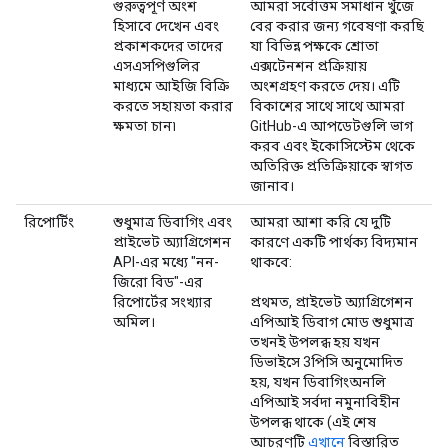
গুরুত্বপূর্ণ অংশ
আমরা সর্বোত্তম সমাধান খুঁজে
হিসাবে দেখেন এবং
বের করার জন্য গবেষণা করছি
প্রকাশকদের তাদের
যা বিভিন্ন পক্ষকে শ্রোতা
এসএসপিগুলির
এক্সটেনশন প্রক্রিয়ায়
মাধ্যমে আইজি বিক্রি
অংশগ্রহণ করতে দেয়। এটি
করতে সহায়তা করার
বিকাশের সাথে সাথে আমরা
ক্ষমতা চান৷
GitHub-এ আপডেটগুলি ভাগ
করব এবং ইকোসিস্টেম থেকে
অতিরিক্ত প্রতিক্রিয়াকে স্বাগত
জানাব।
রিপোর্টিং
শুধুমাত্র ডিবাগিং এবং
আমরা আশা করি যে দুটি
প্রাইভেট অ্যাগ্রিগেশন
কারণে একটি পার্থক্য বিদ্যমান
API-এর মধ্যে "নন-
থাকবে:
জিরো বিড"-এর
রিপোর্টের সংখ্যার
প্রথমত, প্রাইভেট অ্যাগ্রিগেশন
অমিল।
এপিআই ডিবাগ মোড শুধুমাত্র
তখনই উপলব্ধ হয় যখন
ডিভাইসে 3পিসি অনুমোদিত
হয়, যখন ডিবাগিংঅনলি
এপিআই সর্বদা নমুনাবিহীন
উপলব্ধ থাকে (এই শেষ
আচরণটি
এখানে
বিস্তারিত