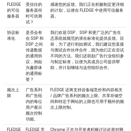
FLEDGE
受信任的
感谢您的反馈。我们正在积极制定更详细
的可信
服务器何
的计划，以便在 FLEDGE 中使用可信服务
服务器
时可供测
器。
试？
协议标
是否会有
我们欢迎 DSP、SSP 和更广泛的广告生
准化
在 SSP 和
态系统就规范的潜在标准化提供反馈。目
DSP 之间
前，为了进行初始测试，我们建议您直接
传递数据
与测试合作伙伴合作，因为他们正在尝试
的通用协
不同的方法。我们还鼓励广告行业组织参
议，例如
与制定标准，以便为其成员公司提供帮
兴趣群体
助，并计划继续与这些组织合作。
的通用标
签？
频次上
广告系列
FLEDGE 还将支持设备端竞价和内容相关
限
和广告组
/ 品牌广告系列的频次上限。共享存储空
内的每位
间和特定于网站的上限也可用于额外的频
用户展示
次上限控制。
频次控制
功能。
FLEDGE
FLEDGE 竞
Chrome 正在与开发者积极讨论此举对网