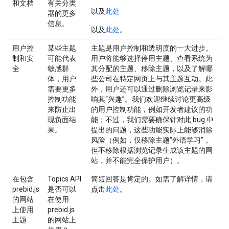
和文档
有关分类
以及
此处
器的更多
信息。
以及
此处
。
用户控
某些主题
主题是用户控制和透明度的一大进步。
制和安
可能代表
用户将能够选择停用主题、查看系统为
全
敏感群
其分配的主题、移除主题，以及了解哪
体，用户
些公司在特定网页上与其主题互动。此
需要更多
外，用户还可以通过删除浏览记录来影
控制功能
响其“兴趣”。我们欢迎继续讨论更高级
来防止出
的用户控制功能，例如开发者建议的功
现负面结
能；不过，我们需要确保针对此 bug 中
果。
提出的问题，这些功能实际上能够消除
风险（例如，仅移除主题“外语学习”，
但不移除根据浏览记录生成该主题的网
站，并不能完全保护用户）。
在包含
Topics API
简短回答是肯定的。如需了解详情，请
prebid.js
是否可以
点击
此处
。
的网站
在使用
上使用
prebid.js
主题
的网站上