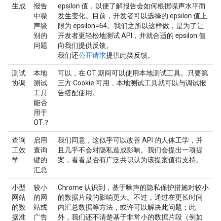
生成
报告
epsilon 值，以便了解报告会如何根据噪声水平而
中噪
发生变化。目前，开发者可以选择的 epsilon 值上
声级
限为 epsilon=64。我们之所以这样做，是为了让
别的
开发者更轻松地测试 API，并就合适的 epsilon 值
问题
向我们提供反馈。
我们还
公开请求
提供此类反馈。
测试
本地
可以，在 OT 期间可以使用本地测试工具。只要第
协调
测试
三方 Cookie 可用，本地测试工具就可以与调试报
工具
告搭配使用。
能否
用于
OT？
查询
启用
我们同意，这似乎可以改善 API 的人体工学，并
工效
查询
且几乎不会对隐私造成影响。我们会提出一项提
学
键的
案，看看是否有广泛共识认为该提案值得支持。
汇总
小型
较小
Chrome 认识到，基于噪声的隐私保护措施对较小
网站
的网
的数据片段的影响更大。不过，通过在更长时间
的数
站或
内汇总数据等方法，或许可以解决此问题；此
据准
广告
外，我们还不清楚基于非常小的数据片段（例如