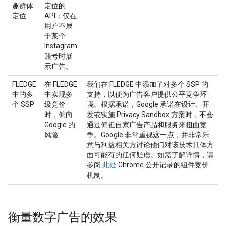
趣群体
定位的
定位
API：仅在
用户不属
于某个
Instagram
账号时展
示广告。
FLEDGE
在 FLEDGE
我们在 FLEDGE 中添加了对多个 SSP 的
中的多
中实现多
支持，以便为广告客户提供公平竞争环
个 SSP
级竞价
境。根据承诺，Google 承诺在设计、开
时，偏向
发或实施 Privacy Sandbox 方案时，不会
Google 的
通过偏袒自家广告产品和服务来扭曲竞
风险
争。Google 非常重视这一点，并非常乐
意与利益相关方讨论他们对该技术具体方
面可能有的任何疑虑。如需了解详情，请
参阅
此处
Chrome 公开记录的组件竞价
机制。
衡量数字广告的效果