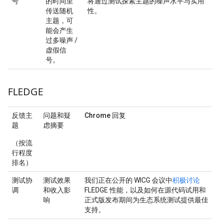
号
的时间里
将通过测试探索主题的噪声水平与实用
传送随机
性。
主题，可
能会产生
过多噪声 /
虚假信
号。
FLEDGE
反馈主
问题和疑
Chrome 回复
题
虑摘要
（按流
行程度
排名）
测试协
测试效果
我们正在公开的 WICG 会议中
积极讨论
调
和收入影
FLEDGE 性能，以及如何在源代码试用和
响
正式版发布期间为生态系统测试提供最佳
支持。