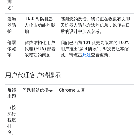
排
名）
漫游
UA-R 对防机器
感谢您的反馈。我们正在收集有关聊
器防
人攻击功能的影
天机器人防范方法的信息，以便在日
护
响
后的设计中加以参考。
部署
解决结构化用户
我们已面向 101 及更高版本的 100%
依赖
代理 (SUA) 部署
用户推出“第 4 阶段”，即次要版本缩
项
依赖项的问题
减。请点击
此处
查看更新。
用户代理客户端提示
反馈
问题和疑虑摘要
Chrome 回复
主题
（按
流行
程度
排
名）