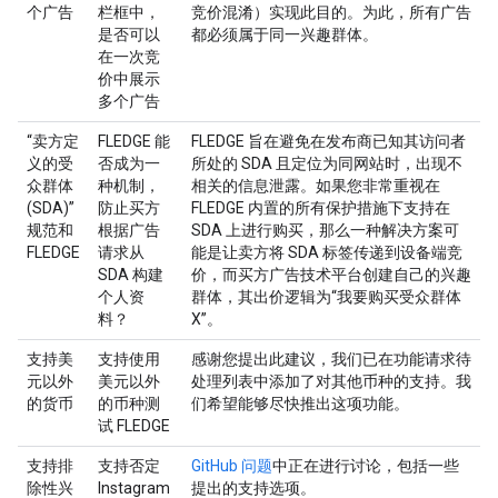
个广告
栏框中，
竞价混淆）实现此目的。为此，所有广告
是否可以
都必须属于同一兴趣群体。
在一次竞
价中展示
多个广告
“卖方定
FLEDGE 能
FLEDGE 旨在避免在发布商已知其访问者
义的受
否成为一
所处的 SDA 且定位为同网站时，出现不
众群体
种机制，
相关的信息泄露。如果您非常重视在
(SDA)”
防止买方
FLEDGE 内置的所有保护措施下支持在
规范和
根据广告
SDA 上进行购买，那么一种解决方案可
FLEDGE
请求从
能是让卖方将 SDA 标签传递到设备端竞
SDA 构建
价，而买方广告技术平台创建自己的兴趣
个人资
群体，其出价逻辑为“我要购买受众群体
料？
X”。
支持美
支持使用
感谢您提出此建议，我们已在功能请求待
元以外
美元以外
处理列表中添加了对其他币种的支持。我
的货币
的币种测
们希望能够尽快推出这项功能。
试 FLEDGE
支持排
支持否定
GitHub 问题
中正在进行讨论，包括一些
除性兴
Instagram
提出的支持选项。