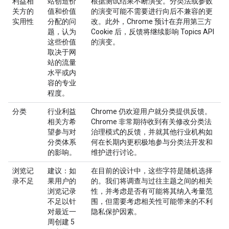
利益相
站创造价
根据测试结果不断演变。分类法或参数
关方的
值和价值
的演变可能不需要进行向后不兼容的更
实用性
分配的问
改。此外，Chrome 预计在弃用第三方
题，认为
Cookie 后，反馈将继续影响 Topics API
这些价值
的演变。
取决于网
站的流量
水平或内
容的专业
程度。
分类
行业利益
Chrome 仍欢迎用户就分类提供反馈。
相关方希
Chrome 非常期待收到有关修改分类法
望参与对
治理模式的反馈，并就其他行业机构如
分类体系
何在长期内更积极地参与分类法开发和
的影响。
维护进行讨论。
浏览记
建议：如
在目前的设计中，这些字符是随机选择
录不足
果用户的
的。我们将调查与过往主题之间的相关
浏览记录
性，并考虑是否有可能将其纳入考量范
不足以针
围，但需要考虑相关性可能带来的不利
对最近一
隐私保护因素。
周创建 5