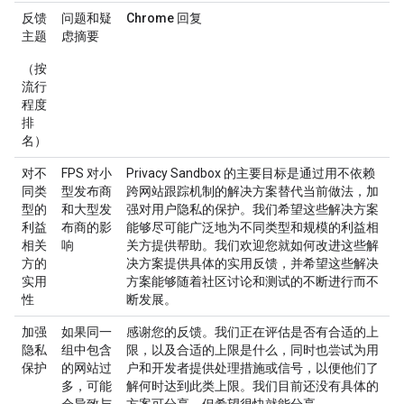
反馈
问题和疑
Chrome 回复
主题
虑摘要
（按
流行
程度
排
名）
对不
FPS 对小
Privacy Sandbox 的主要目标是通过用不依赖
同类
型发布商
跨网站跟踪机制的解决方案替代当前做法，加
型的
和大型发
强对用户隐私的保护。我们希望这些解决方案
利益
布商的影
能够尽可能广泛地为不同类型和规模的利益相
相关
响
关方提供帮助。我们欢迎您就如何改进这些解
方的
决方案提供具体的实用反馈，并希望这些解决
实用
方案能够随着社区讨论和测试的不断进行而不
性
断发展。
加强
如果同一
感谢您的反馈。我们正在评估是否有合适的上
隐私
组中包含
限，以及合适的上限是什么，同时也尝试为用
保护
的网站过
户和开发者提供处理措施或信号，以便他们了
多，可能
解何时达到此类上限。我们目前还没有具体的
会导致与
方案可分享，但希望很快就能分享。