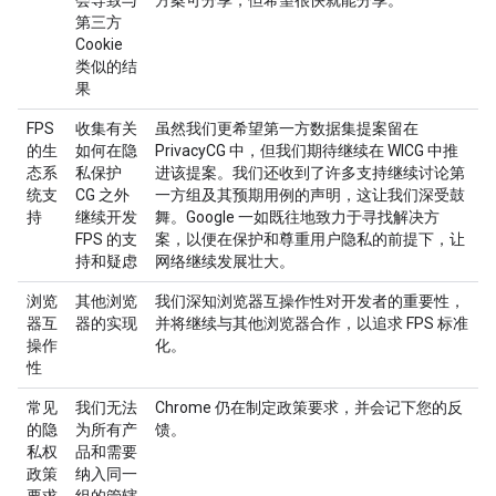
第三方
Cookie
类似的结
果
FPS
收集有关
虽然我们更希望第一方数据集提案留在
的生
如何在隐
PrivacyCG 中，但我们期待继续在 WICG 中推
态系
私保护
进该提案。我们还收到了许多支持继续讨论第
统支
CG 之外
一方组及其预期用例的声明，这让我们深受鼓
持
继续开发
舞。Google 一如既往地致力于寻找解决方
FPS 的支
案，以便在保护和尊重用户隐私的前提下，让
持和疑虑
网络继续发展壮大。
浏览
其他浏览
我们深知浏览器互操作性对开发者的重要性，
器互
器的实现
并将继续与其他浏览器合作，以追求 FPS 标准
操作
化。
性
常见
我们无法
Chrome 仍在制定政策要求，并会记下您的反
的隐
为所有产
馈。
私权
品和需要
政策
纳入同一
要求
组的管辖