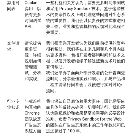
弃用时
Cookie
一些利益相关方认为，需要更多时间来测试
间表
弃用，以
和采用 Privacy Sandbox 技术。鉴于这些技
便有更多
术的复杂性以及正确处理这些问题对生态系
时间测试
统的重要性，我们会以负责任的方式推进相
API。
关工作。业界和监管机构的反馈对此流程至
关重要。
文件请
请求提供
我们很高兴开发者认为我们目前提供的资料
求
更多资
很有帮助。我们将在未来几周和几个月内提
源，详细
供更多资料，包括开发者咨询时间和技术文
说明如何
档，以便开发者继续了解这些新技术对他们
管理测
有何帮助。
试、分析
我们还举办了面向外部开发者的公开咨询交
和实现。
流时间，分享最佳实践和演示，并与产品和
工程主管举行问答会，以便进行实时讨论/
提问。
行业专
与标准机
我们深知自己肩负着重大责任，因此需要依
业知识
构互动的
靠具体的反馈来确保一切顺利进行。我们还
Chrome
认为隐私保护和效果是至关重要的必要设计
团队缺乏
准则。负责 Privacy Sandbox for the Web
广告生态
的团队在广告生态系统中的工作年数总和已
系统方面
远远超过了 100 年。