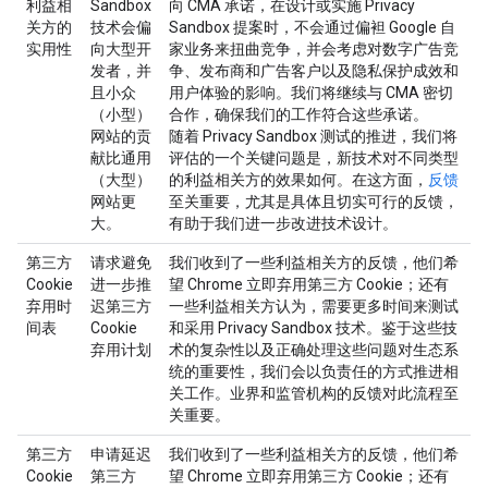
利益相
Sandbox
向 CMA 承诺，在设计或实施 Privacy
关方的
技术会偏
Sandbox 提案时，不会通过偏袒 Google 自
实用性
向大型开
家业务来扭曲竞争，并会考虑对数字广告竞
发者，并
争、发布商和广告客户以及隐私保护成效和
且小众
用户体验的影响。我们将继续与 CMA 密切
（小型）
合作，确保我们的工作符合这些承诺。
网站的贡
随着 Privacy Sandbox 测试的推进，我们将
献比通用
评估的一个关键问题是，新技术对不同类型
（大型）
的利益相关方的效果如何。在这方面，
反馈
网站更
至关重要，尤其是具体且切实可行的反馈，
大。
有助于我们进一步改进技术设计。
第三方
请求避免
我们收到了一些利益相关方的反馈，他们希
Cookie
进一步推
望 Chrome 立即弃用第三方 Cookie；还有
弃用时
迟第三方
一些利益相关方认为，需要更多时间来测试
间表
Cookie
和采用 Privacy Sandbox 技术。鉴于这些技
弃用计划
术的复杂性以及正确处理这些问题对生态系
统的重要性，我们会以负责任的方式推进相
关工作。业界和监管机构的反馈对此流程至
关重要。
第三方
申请延迟
我们收到了一些利益相关方的反馈，他们希
Cookie
第三方
望 Chrome 立即弃用第三方 Cookie；还有