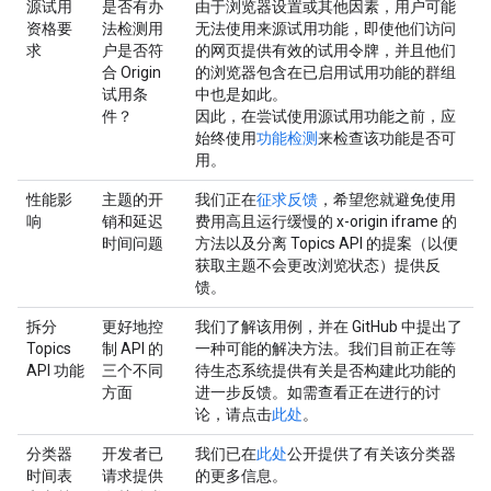
源试用
是否有办
由于浏览器设置或其他因素，用户可能
资格要
法检测用
无法使用来源试用功能，即使他们访问
求
户是否符
的网页提供有效的试用令牌，并且他们
合 Origin
的浏览器包含在已启用试用功能的群组
试用条
中也是如此。
件？
因此，在尝试使用源试用功能之前，应
始终使用
功能检测
来检查该功能是否可
用。
性能影
主题的开
我们正在
征求反馈
，希望您就避免使用
响
销和延迟
费用高且运行缓慢的 x-origin iframe 的
时间问题
方法以及分离 Topics API 的提案（以便
获取主题不会更改浏览状态）提供反
馈。
拆分
更好地控
我们了解该用例，并在 GitHub 中提出了
Topics
制 API 的
一种可能的解决方法。我们目前正在等
API 功能
三个不同
待生态系统提供有关是否构建此功能的
方面
进一步反馈。如需查看正在进行的讨
论，请点击
此处
。
分类器
开发者已
我们已在
此处
公开提供了有关该分类器
时间表
请求提供
的更多信息。