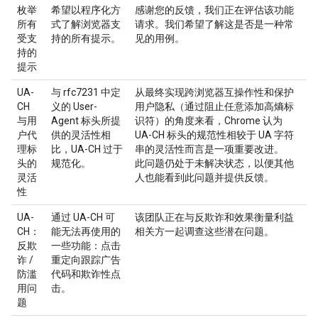
枚举
希望以程序化方
感谢您的反馈，我们正在评估该功能
所有
式了解浏览器支
请求。我们希望了解这是否是一种常
受支
持的所有提示。
见的用例。
持的
提示
UA-
与 rfc7231 中定
从最终实现跨浏览器互操作性和保护
CH
义的 User-
用户隐私（通过阻止任意添加高熵标
与用
Agent 标头所提
识符）的角度来看，Chrome 认为
户代
供的灵活性相
UA-CH 标头的规范性相较于 UA 字符
理标
比，UA-CH 过于
串的灵活性而言是一项重要改进。
头的
规范化。
此问题仍处于未解决状态，以便其他
灵活
人也能看到此问题并提供反馈。
性
UA-
通过 UA-CH 可
该团队正在与反欺诈和效果衡量利益
CH：
能无法再使用的
相关方一起调查这些潜在问题。
反欺
一些功能：点击
诈 /
重定向跟踪广告
防滥
代码和欺诈性点
用问
击。
题