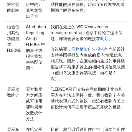
对性能
价中的计
站性能的潜在影响。Chrome 欢迎在测试
的影响
算密集型
期间了解更多信息。
出价方
结合使
Attribution
我们在最近的 WICG/conversion-
用其他
Reporting
measurement-api 通话中讨论了这个问
功能测
API 和
题，详细会议记录的链接在
此处
。
试
FLEDGE 中
会议摘要：
围栏框架广告报告
的当前设计
FLEDGE
的事件级
支持将围栏框架内生成的 ID 与情境信息
报告将如
相关联。因此，在围栏帧内生成的事件级
何搭配使
报告将可与服务器上的相同情境信息联接
用？
（使用 2 次服务器端联接，而不是 1
次）。
展示次
买方和卖
FLEDGE API 已支持在竞价期间让卖方和
数统计
方之间应
买方在方法上保持一致。我们收到了有关
或可使用
替代实现方式的建议，但没有收到有关当
哪种展示
前设计为何不适用于该生态系统的反馈。
次数统计
方法
展示多
在给定围
目前，您可以通过组件广告（请勿与组件