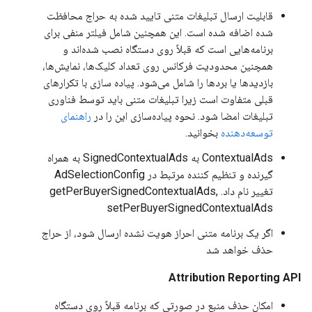
قابلیت ارسال تبلیغات متنی تایید شده به حراج محافظت
شده اضافه شده است. این همچنین شامل فیلتر منفی برای
برنامه‌هایی است که قبلاً روی دستگاه نصب شده‌اند و
همچنین محدودیت فرکانس روی تعداد کلیک‌ها، نمایش‌ها،
بازدیدها یا بردها را شامل می‌شود. پیاده سازی با تکرارهای
قبلی متفاوت است زیرا تبلیغات متنی باید توسط فناوری
تبلیغات امضا شود. نحوه پیاده‌سازی این را در
راهنمای
توسعه‌دهنده
بخوانید.
ContextualAds به SignedContextualAds به همراه
گیرنده و تنظیم کننده مرتبط در AdSelectionConfig
تغییر نام داد. getPerBuyerSignedContextualAds,
setPerBuyerSignedContextualAds
اگر یک برنامه متنی احراز هویت نشده ارسال شود، از حراج
حذف خواهد شد
Attribution Reporting API
امکان حذف منبع در صورتی که برنامه قبلاً روی دستگاه