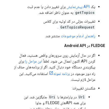
یک
API پیش‌نمایش
برای تغییر دادن یا عدم ثبت
getTopics
به عنوان ناظر اضافه شد.
تغییرات جزئی در کد اولیه برای کلاس
.
GetTopicsRequest
راهنمای ادغام موضوعات
منتشر شد.
FLEDGE در Android API
اگر در حال آزمایش روی سرورهای واقعی هستید، فعال
کردن API اکنون اعمال می شود. لطفاً
این مراحل را
برای
پیکربندی دستگاه خود دنبال کنید. اگر از برنامه‌های حذف از
راه دور موجود در
برنامه نمونه
استفاده می‌کنید، این
مراحل لازم نیست.
شکستن تغییرات:
Url
در پارامترها با
Uri
جایگزین شد. این
برای همه APIهای FLEDGE و جاوا
اسکریپت سفارشی برای منطق مناقصه و