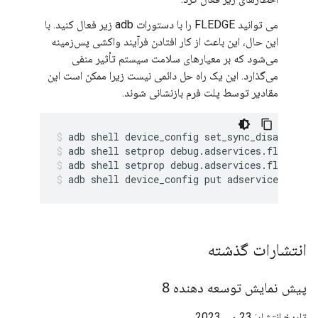
می توانید FLEDGE را با دستورات adb زیر فعال کنید. با
این حال، این باعث از کار افتادن فرآیند واکشی پس‌زمینه
می‌شود که بر معیارهای سلامت سیستم تأثیر منفی
می‌گذارد. این یک راه حل دائمی نیست زیرا ممکن است این
مقادیر توسط پلت فرم بازنشانی شوند.
adb
shell
device_config
set_sync_disabled_fo
adb
shell
setprop
debug.adservices.fledge_s
adb
shell
setprop
debug.adservices.fledge_c
adb
shell
device_config
put
adservices
fledg
انتشارات گذشته
پیش نمایش توسعه دهنده 8
تاریخ انتشار: 23 می 2023