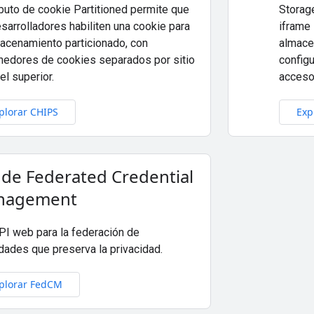
ibuto de cookie Partitioned permite que
Storag
sarrolladores habiliten una cookie para
iframe
macenamiento particionado, con
almacen
nedores de cookies separados por sitio
config
el superior.
acceso
plorar CHIPS
Exp
 de Federated Credential
nagement
PI web para la federación de
idades que preserva la privacidad.
plorar FedCM