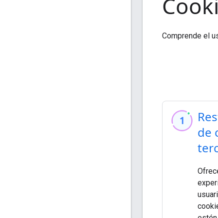
Cooki
Comprende el uso
Res
de 
ter
Ofrec
experi
usuari
cooki
estén