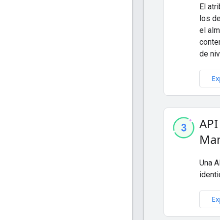
El atr
los de
el al
conte
de niv
Ex
API
Ma
Una A
ident
Ex