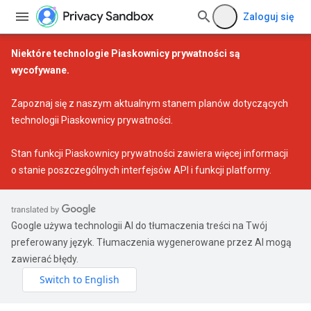
Zaloguj się
Niektóre technologie Piaskownicy prywatności są
wycofywane.
Zapoznaj się z naszym
aktualnym stanem planów dotyczących
technologii Piaskownicy prywatności
.
Stan funkcji Piaskownicy prywatności
zawiera więcej informacji
o stanie poszczególnych interfejsów API i funkcji platformy.
Google używa technologii AI do tłumaczenia treści na Twój
preferowany język. Tłumaczenia wygenerowane przez AI mogą
zawierać błędy.