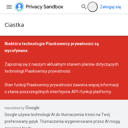
Zaloguj się
Ciastka
Niektóre technologie Piaskownicy prywatności są
wycofywane.
Zapoznaj się z naszym
aktualnym stanem planów dotyczących
technologii Piaskownicy prywatności
.
Stan funkcji Piaskownicy prywatności
zawiera więcej informacji
o stanie poszczególnych interfejsów API i funkcji platformy.
Google używa technologii AI do tłumaczenia treści na Twój
preferowany język. Tłumaczenia wygenerowane przez AI mogą