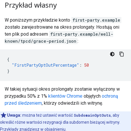
Przykład własny
W poniższym przykładzie konto
first-party.example
zostało zarejestrowane na okres prolongaty. Hostują oni
ten plik pod adresem
first-party.example/well-
known/tpcd/grace-period.json
:
{
"FirstPartyOptOutPercentage"
:
50
}
W takiej sytuacji okres prolongaty zostanie wyłączony w
przypadku 50% z 1%
klientów Chrome
objętych
ochroną
przed śledzeniem
, którzy odwiedzili ich witrynę.
Uwaga:
można też ustawić wartość
SubdomainOptOuts
, aby
określić różne wartości rezygnacji dla subdomen bieżącej witryny.
Przykłady znajdziesz w
objaśnieniu
.