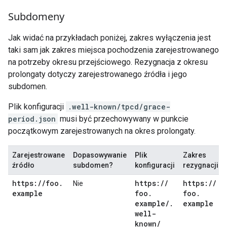
Subdomeny
Jak widać na przykładach poniżej, zakres wyłączenia jest
taki sam jak zakres miejsca pochodzenia zarejestrowanego
na potrzeby okresu przejściowego. Rezygnacja z okresu
prolongaty dotyczy zarejestrowanego źródła i jego
subdomen.
Plik konfiguracji
.well-known/tpcd/grace-
period.json
musi być przechowywany w punkcie
początkowym zarejestrowanych na okres prolongaty.
Zarejestrowane
Dopasowywanie
Plik
Zakres
źródło
subdomen?
konfiguracji
rezygnacji
https:
/
/
foo
.
https:
/
/
https:
/
/
Nie
example
foo
.
foo
.
example
/
.
example
well-
known
/