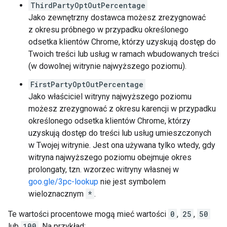
ThirdPartyOptOutPercentage
Jako zewnętrzny dostawca możesz zrezygnować
z okresu próbnego w przypadku określonego
odsetka klientów Chrome, którzy uzyskują dostęp do
Twoich treści lub usług w ramach wbudowanych treści
(w dowolnej witrynie najwyższego poziomu).
FirstPartyOptOutPercentage
Jako właściciel witryny najwyższego poziomu
możesz zrezygnować z okresu karencji w przypadku
określonego odsetka klientów Chrome, którzy
uzyskują dostęp do treści lub usług umieszczonych
w Twojej witrynie. Jest ona używana tylko wtedy, gdy
witryna najwyższego poziomu obejmuje okres
prolongaty, tzn. wzorzec witryny własnej w
goo.gle/3pc-lookup
nie jest symbolem
wieloznacznym
*
.
Te wartości procentowe mogą mieć wartości
0
,
25
,
50
lub
100
. Na przykład: