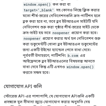
window.open()
কল করা বা
target='_blank'
সহ কোনও লিঙ্কে ক্লিক করার
মতো শীর্ষ-স্তরের নেভিগেশনগুলি ক্রস-পার্টিশন হলে
ব্লক করা হবে না, তবে ব্লব ইউআরএল সাইটটি যদি
নেভিগেশন শুরু করা পৃষ্ঠার শীর্ষ-স্তরের সাইট থেকে
ক্রস-সাইট হয় তবে
noopener
প্রয়োগ করা হবে।
noopener
প্রয়োগ করার অর্থ হল নেভিগেশন শুরু
করা ডকুমেন্টটি খোলা ব্লব ইউআরএল ডকুমেন্টের
জন্য একটি উইন্ডো হ্যান্ডেল পেতে বাধা দেবে।
পূর্ববর্তী উদাহরণে, পার্টিশনিং
b.com
এর
আইফ্রেমকে ব্লব ইউআরএলের বিষয়বস্তু আনতে
বাধা দেবে কিন্তু এটি এখনও
window.open()
করতে সক্ষম হবে।
যোগাযোগ API গুলি
স্টোরেজ API-এর পাশাপাশি, যে যোগাযোগ APIগুলি একটি
প্রসঙ্গকে মূল সীমানা জুড়ে যোগাযোগ করার অনুমতি দেয়