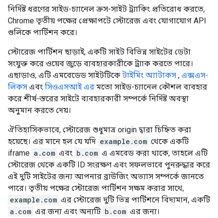
নির্দিষ্ট ধরণের সাইড-চ্যানেল ক্রস-সাইট ট্র্যাকিং প্রতিরোধ করতে,
Chrome তৃতীয় পক্ষের প্রেক্ষাপটে স্টোরেজ এবং যোগাযোগ API
গুলিকে পার্টিশন করে।
স্টোরেজ পার্টিশন ছাড়াই, একটি সাইট বিভিন্ন সাইটের ডেটা
সংযুক্ত করে ওয়েব জুড়ে ব্যবহারকারীকে ট্র্যাক করতে পারে।
এছাড়াও, এটি এমবেডেড সাইটটিকে
টাইমিং অ্যাটাকস
,
এক্সএস-
লিকস
এবং
সিওএসআই এর
মতো সাইড-চ্যানেল কৌশল ব্যবহার
করে শীর্ষ-স্তরের সাইটে ব্যবহারকারী সম্পর্কে নির্দিষ্ট অবস্থা
অনুমান করতে দেয়।
ঐতিহাসিকভাবে, স্টোরেজ শুধুমাত্র origin দ্বারা চিহ্নিত করা
হয়েছে। এর মানে হল যে যদি
example.com
থেকে একটি
iframe
a.com
এবং
b.com
এ এমবেড করা থাকে, তাহলে এটি
স্টোরেজ থেকে একটি ID সংরক্ষণ এবং সফলভাবে পুনরুদ্ধার করে
এই দুটি সাইটের জন্য আপনার ব্রাউজিং অভ্যাস সম্পর্কে জানতে
পারে। তৃতীয় পক্ষের স্টোরেজ পার্টিশন সক্ষম করার সাথে,
example.com
এর স্টোরেজ দুটি ভিন্ন পার্টিশনে বিদ্যমান, একটি
a.com
এর জন্য এবং অন্যটি
b.com
এর জন্য।