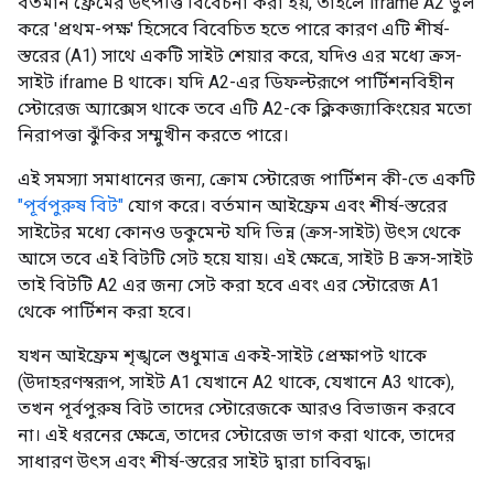
বর্তমান ফ্রেমের উৎপত্তি বিবেচনা করা হয়, তাহলে iframe A2 ভুল
করে 'প্রথম-পক্ষ' হিসেবে বিবেচিত হতে পারে কারণ এটি শীর্ষ-
স্তরের (A1) সাথে একটি সাইট শেয়ার করে, যদিও এর মধ্যে ক্রস-
সাইট iframe B থাকে। যদি A2-এর ডিফল্টরূপে পার্টিশনবিহীন
স্টোরেজ অ্যাক্সেস থাকে তবে এটি A2-কে ক্লিকজ্যাকিংয়ের মতো
নিরাপত্তা ঝুঁকির সম্মুখীন করতে পারে।
এই সমস্যা সমাধানের জন্য, ক্রোম স্টোরেজ পার্টিশন কী-তে একটি
"পূর্বপুরুষ বিট"
যোগ করে। বর্তমান আইফ্রেম এবং শীর্ষ-স্তরের
সাইটের মধ্যে কোনও ডকুমেন্ট যদি ভিন্ন (ক্রস-সাইট) উৎস থেকে
আসে তবে এই বিটটি সেট হয়ে যায়। এই ক্ষেত্রে, সাইট B ক্রস-সাইট
তাই বিটটি A2 এর জন্য সেট করা হবে এবং এর স্টোরেজ A1
থেকে পার্টিশন করা হবে।
যখন আইফ্রেম শৃঙ্খলে শুধুমাত্র একই-সাইট প্রেক্ষাপট থাকে
(উদাহরণস্বরূপ, সাইট A1 যেখানে A2 থাকে, যেখানে A3 থাকে),
তখন পূর্বপুরুষ বিট তাদের স্টোরেজকে আরও বিভাজন করবে
না। এই ধরনের ক্ষেত্রে, তাদের স্টোরেজ ভাগ করা থাকে, তাদের
সাধারণ উৎস এবং শীর্ষ-স্তরের সাইট দ্বারা চাবিবদ্ধ।