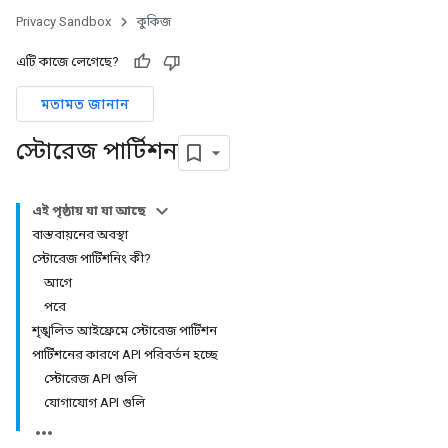
Privacy Sandbox
কুকিজ
এটি কাজে লেগেছে?
মতামত জানান
স্টোরেজ পার্টিশন
এই পৃষ্ঠায় যা যা আছে
বাস্তবায়নের অবস্থা
স্টোরেজ পার্টিশনিং কী?
আগে
পরে
শৃঙ্খলিত আইফ্রেমে স্টোরেজ পার্টিশন
পার্টিশনের কারণে API পরিবর্তন হচ্ছে
স্টোরেজ API গুলি
যোগাযোগ API গুলি