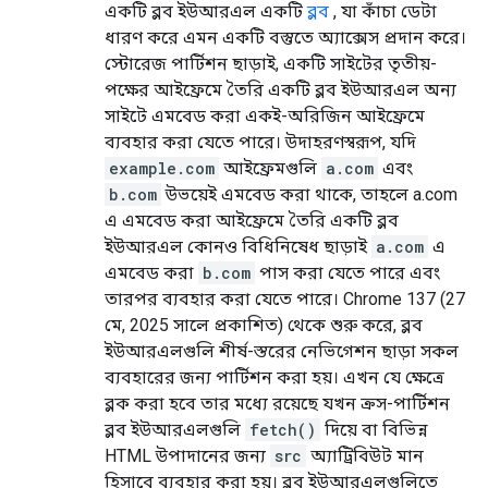
একটি ব্লব ইউআরএল একটি
ব্লব
, যা কাঁচা ডেটা
ধারণ করে এমন একটি বস্তুতে অ্যাক্সেস প্রদান করে।
স্টোরেজ পার্টিশন ছাড়াই, একটি সাইটের তৃতীয়-
পক্ষের আইফ্রেমে তৈরি একটি ব্লব ইউআরএল অন্য
সাইটে এমবেড করা একই-অরিজিন আইফ্রেমে
ব্যবহার করা যেতে পারে। উদাহরণস্বরূপ, যদি
example.com
আইফ্রেমগুলি
a.com
এবং
b.com
উভয়েই এমবেড করা থাকে, তাহলে a.com
এ এমবেড করা আইফ্রেমে তৈরি একটি ব্লব
ইউআরএল কোনও বিধিনিষেধ ছাড়াই
a.com
এ
এমবেড করা
b.com
পাস করা যেতে পারে এবং
তারপর ব্যবহার করা যেতে পারে। Chrome 137 (27
মে, 2025 সালে প্রকাশিত) থেকে শুরু করে, ব্লব
ইউআরএলগুলি শীর্ষ-স্তরের নেভিগেশন ছাড়া সকল
ব্যবহারের জন্য পার্টিশন করা হয়। এখন যে ক্ষেত্রে
ব্লক করা হবে তার মধ্যে রয়েছে যখন ক্রস-পার্টিশন
ব্লব ইউআরএলগুলি
fetch()
দিয়ে বা বিভিন্ন
HTML উপাদানের জন্য
src
অ্যাট্রিবিউট মান
হিসাবে ব্যবহার করা হয়। ব্লব ইউআরএলগুলিতে