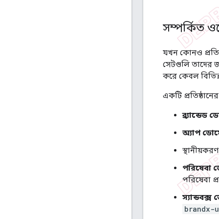
সম্পর্কিত ওয
যখন কোনও প্রতিষ্
সেটগুলি তাদের জন
করে কেবল বিভিন্ন
একটি প্রতিষ্ঠানে
ব্র্যান্ডেড
অ্যাপ ডো
স্থানীয়কর
পরিষেবা 
পরিষেবা প্
স্যান্ডবক্স
brandx-u