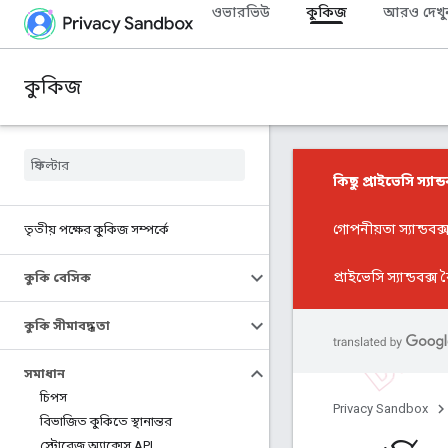
ওভারভিউ
কুকিজ
আরও দেখু
কুকিজ
কিছু প্রাইভেসি স্যান্ড
গোপনীয়তা স্যান্ডবক
তৃতীয় পক্ষের কুকিজ সম্পর্কে
প্রাইভেসি স্যান্ডবক্স ব
কুকি বেসিক
কুকি সীমাবদ্ধতা
সমাধান
চিপস
Privacy Sandbox
বিভাজিত কুকিতে স্থানান্তর
স্টোরেজ অ্যাক্সেস API