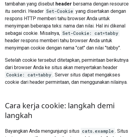
tambahan yang disebut
header
bersama dengan resource
itu sendiri. Header
Set-Cookie
yang disertakan dengan
respons HTTP memberi tahu browser Anda untuk
menyimpan beberapa teks: nama dan nilai. Hal ini dikenal
sebagai cookie. Misalnya,
Set-Cookie: cat=tabby
header respons memberi tahu browser Anda untuk
menyimpan cookie dengan nama "cat" dan nilai "tabby".
Setelah cookie tersebut ditetapkan, permintaan berikutnya
dari browser Anda ke situs akan menyertakan header
Cookie: cat=tabby
. Server situs dapat mengakses
cookie dari header permintaan, dan menggunakan nilainya.
Cara kerja cookie: langkah demi
langkah
Bayangkan Anda mengunjungi situs
cats.example
. Situs