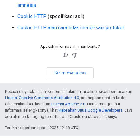
amnesia
Cookie HTTP
(spesifikasi asli)
Cookie HTTP, atau cara tidak mendesain protokol
Apakah informasi ini membantu?
Kirim masukan
Kecuali dinyatakan lain, konten di halaman ini dilisensikan berdasarkan
Lisensi Creative Commons Attribution 4.0
, sedangkan contoh kode
dilisensikan berdasarkan
Lisensi Apache 2.0
. Untuk mengetahui
informasi selengkapnya, lihat
Kebijakan Situs Google Developers
. Java
adalah merek dagang terdaftar dari Oracle dan/atau afiliasinya.
Terakhir diperbarui pada 2025-12-18 UTC.