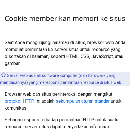
Cookie memberikan memori ke situs
Saat Anda mengunjungi halaman di situs, browser web Anda
membuat permintaan ke server situs untuk resource yang
disertakan di halaman, seperti HTML, CSS, JavaScript, atau
gambar.
Server web adalah software komputer (dan hardware yang
mendasarinya) yang merespons permintaan resource di situs web.
Browser web dan situs berinteraksi dengan mengikuti
protokol HTTP
. Ini adalah
sekumpulan aturan standar
untuk
komunikasi.
Sebagai respons terhadap permintaan HTTP untuk suatu
resource, server situs dapat menyertakan informasi