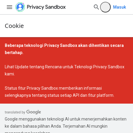
Masuk
Cookie
Beberapa teknologi Privacy Sandbox akan dihentikan secara
bertahap.
Lihat
Update tentang Rencana untuk Teknologi Privacy Sandbox
kami.
Status fitur Privacy Sandbox
memberikan informasi
selengkapnya tentang status setiap API dan fitur platform.
Google menggunakan teknologi AI untuk menerjemahkan konten
ke dalam bahasa pilihan Anda. Terjemahan AI mungkin