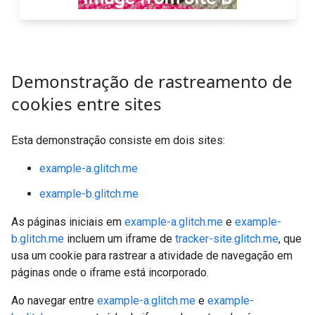
Demonstração de rastreamento de
cookies entre sites
Esta demonstração consiste em dois sites:
example-a.glitch.me
example-b.glitch.me
As páginas iniciais em
example-a.glitch.me
e
example-
b.glitch.me
incluem um iframe de
tracker-site.glitch.me
, que
usa um cookie para rastrear a atividade de navegação em
páginas onde o iframe está incorporado.
Ao navegar entre
example-a.glitch.me
e
example-