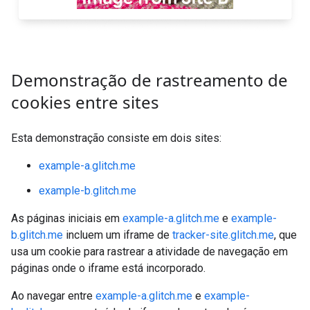
Demonstração de rastreamento de
cookies entre sites
Esta demonstração consiste em dois sites:
example-a.glitch.me
example-b.glitch.me
As páginas iniciais em
example-a.glitch.me
e
example-
b.glitch.me
incluem um iframe de
tracker-site.glitch.me
, que
usa um cookie para rastrear a atividade de navegação em
páginas onde o iframe está incorporado.
Ao navegar entre
example-a.glitch.me
e
example-