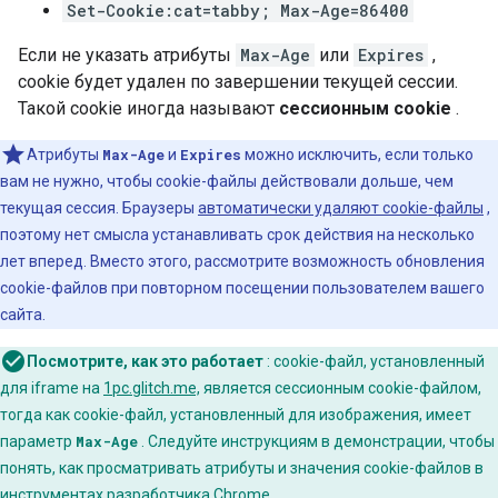
Set-Cookie:cat=tabby; Max-Age=86400
Если не указать атрибуты
Max-Age
или
Expires
,
cookie будет удален по завершении текущей сессии.
Такой cookie иногда называют
сессионным cookie
.
Атрибуты
Max-Age
и
Expires
можно исключить, если только
вам не нужно, чтобы cookie-файлы действовали дольше, чем
текущая сессия. Браузеры
автоматически удаляют cookie-файлы
,
поэтому нет смысла устанавливать срок действия на несколько
лет вперед. Вместо этого, рассмотрите возможность обновления
cookie-файлов при повторном посещении пользователем вашего
сайта.
Посмотрите, как это работает
: cookie-файл, установленный
для iframe на
1pc.glitch.me,
является сессионным cookie-файлом,
тогда как cookie-файл, установленный для изображения, имеет
параметр
Max-Age
. Следуйте инструкциям в демонстрации, чтобы
понять, как просматривать атрибуты и значения cookie-файлов в
инструментах разработчика Chrome.