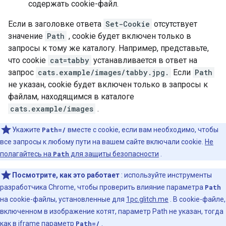
содержать cookie-файл.
Если в заголовке ответа
Set-Cookie
отсутствует
значение
Path
, cookie будет включен только в
запросы к тому же каталогу. Например, представьте,
что cookie
cat=tabby
устанавливается в ответ на
запрос
cats.example/images/tabby.jpg.
Если
Path
не указан, cookie будет включен только в запросы к
файлам, находящимся в каталоге
cats.example/images
.
Укажите
Path=/
вместе с cookie, если вам необходимо, чтобы
все запросы к любому пути на вашем сайте включали cookie.
Не
полагайтесь на
Path
для защиты безопасности
.
Посмотрите, как это работает
: используйте инструменты
разработчика Chrome, чтобы проверить влияние параметра
Path
на cookie-файлы, установленные для
1pc.glitch.me
. В cookie-файле,
включенном в изображение котят, параметр Path не указан, тогда
как в iframe параметр
Path=/
.