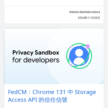
Natalia Markoborodova
2024年11月20日
FedCM：Chrome 131 中 Storage
Access API 的信任信號