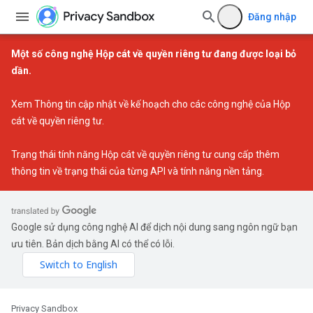
Đăng nhập
Một số công nghệ Hộp cát về quyền riêng tư đang được loại bỏ
dần.
Xem
Thông tin cập nhật về kế hoạch cho các công nghệ của Hộp
cát về quyền riêng tư
.
Trạng thái tính năng Hộp cát về quyền riêng tư
cung cấp thêm
thông tin về trạng thái của từng API và tính năng nền tảng.
Google sử dụng công nghệ AI để dịch nội dung sang ngôn ngữ bạn
ưu tiên. Bản dịch bằng AI có thể có lỗi.
Privacy Sandbox