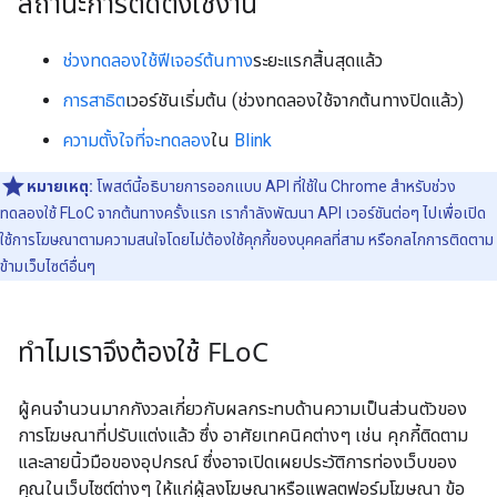
สถานะการติดตั้งใช้งาน
ช่วงทดลองใช้ฟีเจอร์ต้นทาง
ระยะแรกสิ้นสุดแล้ว
การสาธิต
เวอร์ชันเริ่มต้น (ช่วงทดลองใช้จากต้นทางปิดแล้ว)
ความตั้งใจที่จะทดลอง
ใน
Blink
หมายเหตุ:
โพสต์นี้อธิบายการออกแบบ API ที่ใช้ใน Chrome สำหรับช่วง
ทดลองใช้ FLoC จากต้นทางครั้งแรก เรากำลังพัฒนา API เวอร์ชันต่อๆ ไปเพื่อเปิด
ใช้การโฆษณาตามความสนใจโดยไม่ต้องใช้คุกกี้ของบุคคลที่สาม หรือกลไกการติดตาม
ข้ามเว็บไซต์อื่นๆ
ทำไมเราจึงต้องใช้ FLo
C
ผู้คนจำนวนมากกังวลเกี่ยวกับผลกระทบด้านความเป็นส่วนตัวของ
การโฆษณาที่ปรับแต่งแล้ว ซึ่ง อาศัยเทคนิคต่างๆ เช่น คุกกี้ติดตาม
และลายนิ้วมือของอุปกรณ์ ซึ่งอาจเปิดเผยประวัติการท่องเว็บของ
คุณในเว็บไซต์ต่างๆ ให้แก่ผู้ลงโฆษณาหรือแพลตฟอร์มโฆษณา ข้อ