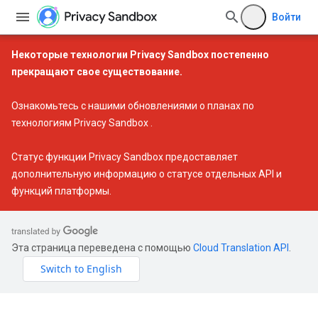
Войти
Некоторые технологии Privacy Sandbox постепенно
прекращают свое существование.
Ознакомьтесь с нашими
обновлениями о планах по
технологиям Privacy Sandbox
.
Статус функции Privacy Sandbox
предоставляет
дополнительную информацию о статусе отдельных API и
функций платформы.
Эта страница переведена с помощью
Cloud Translation API
.