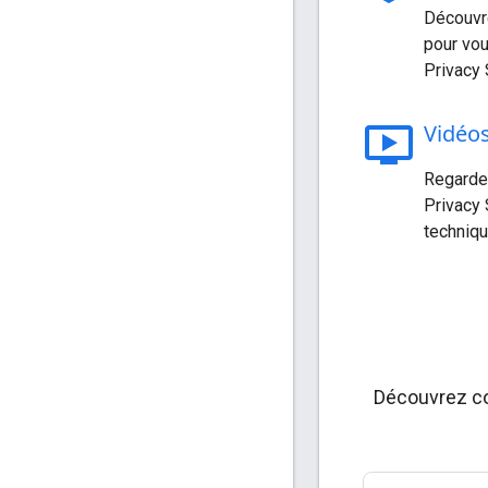
Découvr
pour vo
Privacy
ondemand_video
Vidéo
Regarde
Privacy 
techniq
Découvrez co