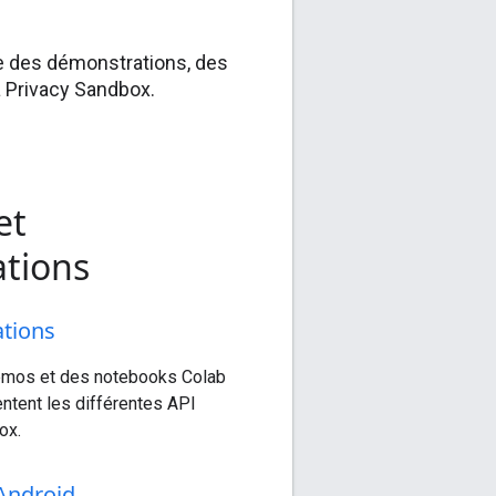
ue des démonstrations, des
a Privacy Sandbox.
et
ations
tions
émos et des notebooks Colab
ntent les différentes API
ox.
Android