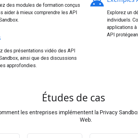
android
ez des modules de formation conçus
us aider à mieux comprendre les API
Explorez un dé
 Sandbox.
individuels. 
applications à
API protégeant
s
z des présentations vidéo des API
Sandbox, ainsi que des discussions
ues approfondies.
Études de cas
mment les entreprises implémentent la Privacy Sandbox 
Web.