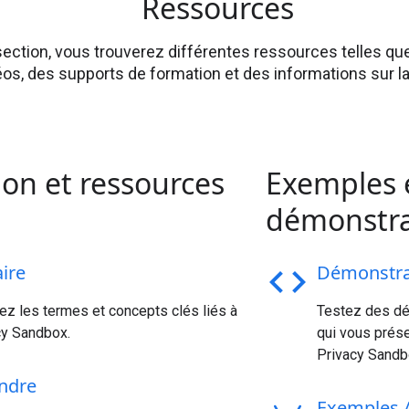
Ressources
section, vous trouverez différentes ressources telles q
éos, des supports de formation et des informations sur l
on et ressources
Exemples 
démonstr
ire
code
Démonstra
z les termes et concepts clés liés à
Testez des d
cy Sandbox.
qui vous prése
Privacy Sandb
ndre
Exemples 