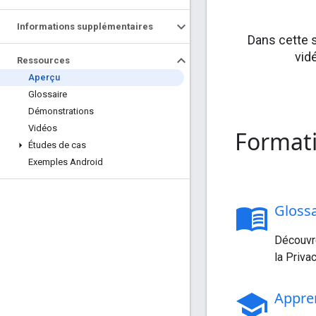
Informations supplémentaires
Dans cette 
vid
Ressources
Aperçu
Glossaire
Démonstrations
Vidéos
Formati
Études de cas
Exemples Android
menu_book
Glossa
Découvre
la Priva
school
Appre