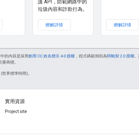
護 API，防範網路中的
垃圾內容和詐欺行為。
瞭解詳情
瞭解詳情
面中的內容是採用
創用 CC 姓名標示 4.0 授權
，程式碼範例則為
阿帕契 2.0 授權
。
的註冊商標。
4 (世界標準時間)。
實用資源
Project site