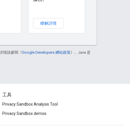
瞭解詳情
詳情請參閱《
Google Developers 網站政策
》。Java 是
工具
Privacy Sandbox Analysis Tool
Privacy Sandbox demos