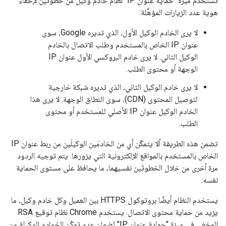
تستخدم ميزة "حماية عنوان IP" نظام خادم وكيل من خطوتين لإخفاء
هوية عدد الزيارات المؤهَّلة:
لا يرى الخادم الوكيل الأول، الذي تديره Google، سوى
عنوان IP الخاص بالمستخدم وطلب الاتصال بالخادم
الوكيل الثاني. لا يرى خادم البروكسي الأول عنوان IP
الوجهة أو محتوى الطلب.
لا يرى خادم الوكيل الثاني، الذي تديره شبكة خارجية
لتوصيل المحتوى (CDN)، سوى النطاق الوجهة. لا يرى هذا
الخادم الوكيل عنوان IP الأصلي للمستخدم أو محتوى
الطلب.
تضمن هذه الطريقة ألا يتمكّن أي من الخادمَين الوكيلَين من ربط عنوان IP
الخاص بالمستخدم بالمواقع الإلكترونية التي يزورها. يتم توجيه الردود
مرة أخرى من خلال الخطوتَين نفسيهما، ما يحافظ على مستوى الحماية
نفسه.
يستخدم النظام أيضًا بروتوكول HTTPS بين العميل وكل خادم وكيل، ما
يزيد من حماية محتوى الاتصال. يستخدم Chrome نظام توقيع RSA
المخفي في ميزة "حماية عنوان IP" لضمان عدم تمكّن الخوادم الوكيلة من