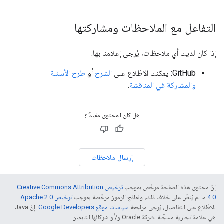
التفاعل مع الملاحظات ومشاركتها
إذا كان لديك أي ملاحظات، يُرجى إعلامنا بها.
‫GitHub: يمكنك الاطّلاع على
الشرح
أو
طرح الأسئلة
والمشاركة في المناقشة
.
هل كان المحتوى مفيدًا؟
إرسال ملاحظات
إنّ محتوى هذه الصفحة مرخّص بموجب
ترخيص Creative Commons Attribution
4.0‏
ما لم يُنصّ على خلاف ذلك، ونماذج الرموز مرخّصة بموجب
ترخيص Apache 2.0‏
.
للاطّلاع على التفاصيل، يُرجى مراجعة
سياسات موقع Google Developers‏
. إنّ Java
هي علامة تجارية مسجَّلة لشركة Oracle و/أو شركائها التابعين.