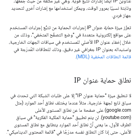
عناوين IP أيضًا إشارات تتبُّع قوية. وهي غير مكلفة من حيث جمعها،
وثابتة نسبيًا بمرور الوقت، ويمكن استخدامها مع إشارات أخرى لتحديد
جهاز فردي.
تعزّز ميزة
حماية عنوان IP
إجراءات الحماية من تتبُّع إجراءات المستخدم
على مواقع إلكترونية متعددة في "وضع التصفّح المتخفي"، وذلك من
خلال إخفاء عنوان IP الأصلي للمستخدم في سياقات الجهات الخارجية،
واستبداله بعنوان IP جغرافي غير دقيق، وذلك للنطاقات المُدرَجة في
قائمة النطاقات المخفية (MDL)
.
نطاق حماية عنوان IP
لا تنطبق ميزة "حماية عنوان IP" إلا على طلبات الشبكة التي تحدث في
سياق تابع لجهة خارجية، مثلاً عندما يختلف نطاق أحد الموارد (مثل
google.com) على صفحة ما عن نطاق المستوى الأعلى
(youtube.com). لن يتم تطبيق "حماية الملكية الفكرية" في سياق
الطرف الأول، ما يعني أنّ نطاق أحد الموارد يتطابق مع نطاق المستوى
الأعلى، حتى إذا كان النطاق نفسه مدرَجًا في "قائمة المحتوى الديناميكي".