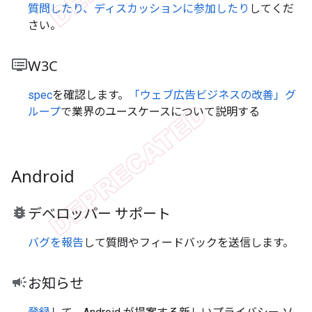
質問したり、ディスカッションに参加したり
してくだ
さい。
dvr
W3C
spec
を確認します。
「ウェブ広告ビジネスの改善」グ
ループ
で業界のユースケースについて説明する
Android
bug_report
デベロッパー サポート
バグを報告
して質問やフィードバックを送信します。
campaign
お知らせ