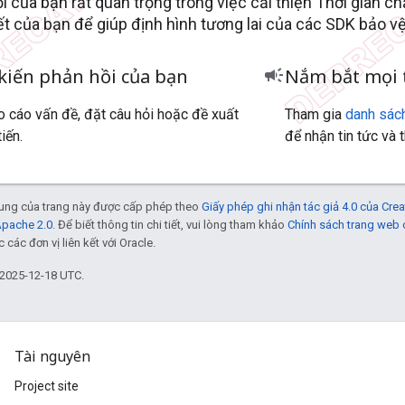
i của bạn rất quan trọng trong việc cải thiện Thời gian ch
iết của bạn để giúp định hình tương lai của các SDK bảo vệ
 kiến phản hồi của bạn
campaign
Nắm bắt mọi 
 cáo vấn đề, đặt câu hỏi hoặc đề xuất
Tham gia
danh sách
iến.
để nhận tin tức và 
 dung của trang này được cấp phép theo
Giấy phép ghi nhận tác giả 4.0 của Cr
Apache 2.0
. Để biết thông tin chi tiết, vui lòng tham khảo
Chính sách trang web
các đơn vị liên kết với Oracle.
 2025-12-18 UTC.
Tài nguyên
Project site