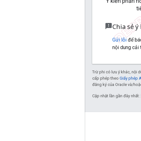
Ý kiến phản hồ
t
feedback
Chia sẻ ý
Gửi lỗi
để báo
nội dung cải t
Trừ phi có lưu ý khác, nội
cấp phép theo
Giấy phép 
đăng ký của Oracle và/hoặc 
Cập nhật lần gần đây nhất:
Updates
Developer blog