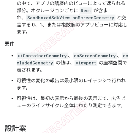
の中で、アプリの階層内のビューによって遮られる
部分。オクルージョンごとに
Rect
が含ま
れ、
SandboxedSdkView onScreenGeometry
と交
差する 0、1、または複数個のアプリビューに対応し
ます。
要件
uiContainerGeometry
、
onScreenGeometry
、
oc
cludedGeometry
の値は、
viewport
の座標空間で
表されます。
可視性の変化の報告は最小限のレイテンシで行われ
ます。
可視性は、最初の表示から最後の表示まで、広告ビ
ューのライフサイクル全体にわたり測定できます。
設計案