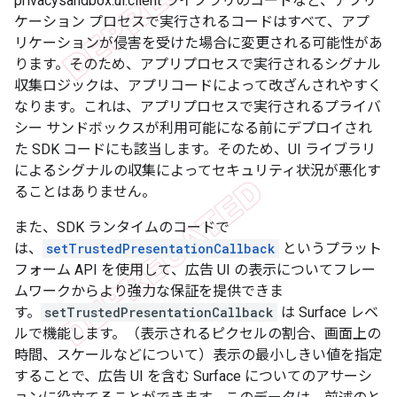
privacysandbox.ui.client ライブラリのコードなど、アプリ
ケーション プロセスで実行されるコードはすべて、アプ
リケーションが侵害を受けた場合に変更される可能性があ
ります。そのため、アプリプロセスで実行されるシグナル
収集ロジックは、アプリコードによって改ざんされやすく
なります。これは、アプリプロセスで実行されるプライバ
シー サンドボックスが利用可能になる前にデプロイされ
た SDK コードにも該当します。そのため、UI ライブラリ
によるシグナルの収集によってセキュリティ状況が悪化す
ることはありません。
また、SDK ランタイムのコードで
は、
setTrustedPresentationCallback
というプラット
フォーム API を使用して、広告 UI の表示についてフレー
ムワークからより強力な保証を提供できま
す。
setTrustedPresentationCallback
は Surface レベ
ルで機能します。（表示されるピクセルの割合、画面上の
時間、スケールなどについて）表示の最小しきい値を指定
することで、広告 UI を含む Surface についてのアサーシ