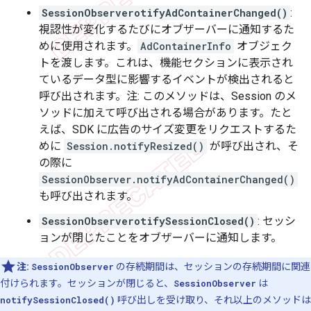
SessionObserverotifyAdContainerChanged()
:
視認性が変化するたびにオブザーバーに通知するた
めに使用されます。
AdContainerInfo
オブジェク
トを渡します。これは、機能セクションに表示され
ているデータ型に影響するイベントが検出されると
呼び出されます。注: このメソッドは、Session のメ
ソッドに加えて呼び出される場合があります。たと
えば、SDK に広告のサイズ変更をリクエストするた
めに
Session.notifyResized()
が呼び出され、そ
の際に
SessionObserver.notifyAdContainerChanged()
も呼び出されます。
SessionObserverotifySessionClosed()
: セッシ
ョンが閉じたことをオブザーバーに通知します。
注:
SessionObserver
の存続期間は、セッションの存続期間に関連
付けられます。セッションが閉じると、
SessionObserver
は
notifySessionClosed()
呼び出しを受け取り、それ以上のメソッドは