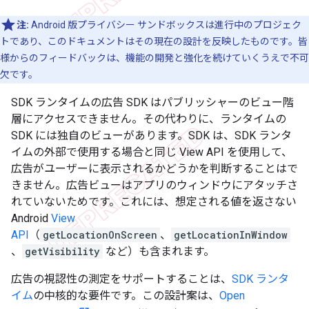
注:
Android 版プライバシー サンドボックスは進行中のプロジェク
トであり、このドキュメントはその現在の設計を反映したものです。皆
様からのフィードバックは、機能の開発と強化を続けていくうえで不可
欠です。
SDK ランタイムの広告 SDK はパブリッシャーのビュー階
層にアクセスできません。その代わりに、ランタイムの
SDK には独自のビューがあります。SDK は、SDK ランタ
イムの外部で使用する場合と同じ View API を使用して、
広告がユーザーに表示されるかどうかを判断することはで
きません。広告ビューはアプリのウィンドウにアタッチさ
れていないためです。これには、想定される値を返さない
Android
View
API
（
getLocationOnScreen
、
getLocationInWindow
、
getVisibility
など）も含まれます。
広告の視認性の測定をサポートすることは、
SDK ランタ
イム
の中核的な要件です。この設計案は、
Open