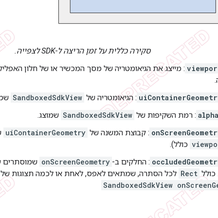
סקירה כללית על זמן הריצה ל-SDK לצפייה.
viewpor
: מייצג את הגיאומטריה של מסך המכשיר או של חלון האפליק
uiContainerGeometr
: הגיאומטריה של
SandboxedSdkView
שמו
alph
: רמת השקיפות של
SandboxedSdkView
שמוצג.
onScreenGeometr
: קבוצת המשנה של
uiContainerGeometry
ש
viewpo
כולל).
occludedGeometr
: החלקים ב-
onScreenGeometry
שמוסתרים על
 כולל
Rect
לכל הסתרה, שמתאים לאפס, לאחת או לכמה תצוגות של 
SandboxedSdkView onScreenG