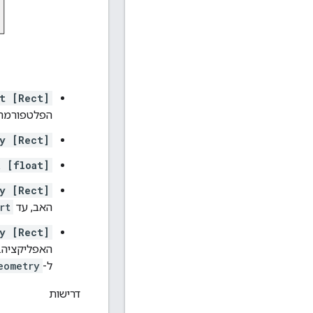
t [Rect]
הפלטפורמה.
y [Rect]
a [float]
y [Rect]
האב, עד
rt
y [Rect]
האפליקציה.
ל-
eometry
דרישות