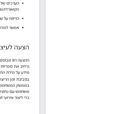
הערכים של
הקואורדינט
הדיווח על ש
אפשר למדוד 
הצעה לעיצו
ההצעה הזו מבוסס
מידע על מידת החש
בסביבת זמן הריצה של SDK (הט
בממשק המשתמש, כד
משתמש עם נתונים 
כדי ליצור אירועי JavaScript של נראות.