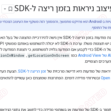
וב ניראות בזמן ריצה ל-SDK
ארגז החול לפרטיות ב-Android הוא פרויקט מתמשך, והמסמך הזה משקף את העיצוב
ת של התוסף.
מחוץ לזמן הריצה של ה-SDK כדי לקבוע אם המודעה גלויה למשתמש, כי תצוגת 
כמו
getLocationOnScreen
,‏
tionInWindow
ערכים הצפויים.
ראות של מודעות היא דרישה מרכזית של
זמן הריצה ל-SDK
. הצעת העיצ
Open
ובשירותי מדידה דומים. הפתרונות שמוצגים כאן עשויים להתאים 
העיצוב הזה נועד לתמוך ב-SDK של מודעות או בשותפי מדידה כדי לחשב את נתו