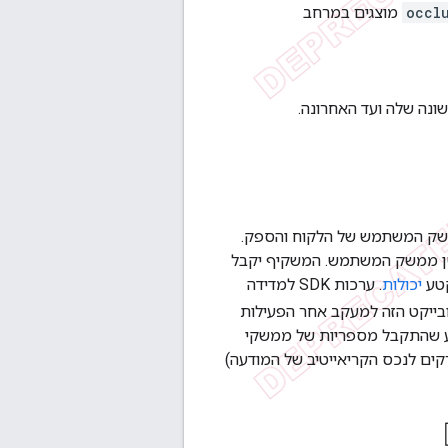
occl
מוצגים במרחב
ונה שלה ועד האחרונה.
ק המשתמש של הלקוח והספק.
 צופה אחד או יותר של סשן ממשק המשתמש. המשקיף יקבל
קטע
יכולות
. ערכות SDK למדידה
ובייקט הזה למעקב אחר הפעילות
דע שהתקבל מספריות של ממשקי
ים לנכס הקריאייטיב של המודעה)