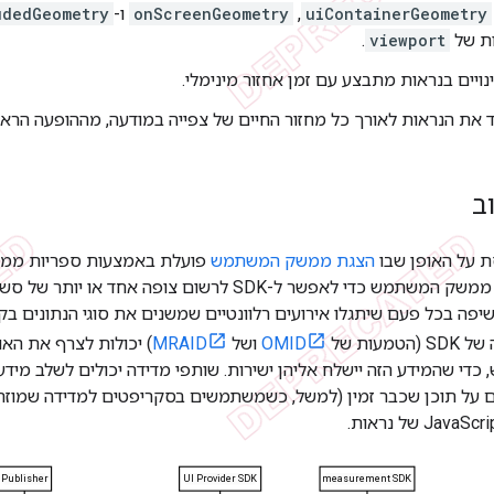
uiContainerGeometry
,‏
onScreenGeometry
ו-
udedGeometry
ות של
viewport
.
ינויים בנראות מתבצע עם זמן אחזור מינימלי.
את הנראות לאורך כל מחזור החיים של צפייה במודעה, מההופעה הראש
ב
ת על האופן שבו
הצגת ממשק המשתמש
פועלת באמצעות ספריות ממש
נרחיב את ספריות ממשק המשתמש כדי לאפשר ל-SDK לרשום
יפה בכל פעם שיתגלו אירועים רלוונטיים שמשנים את סוגי הנתונים ב
מעות של
OMID
ושל
MRAID
) יכולות לצרף את הא
י שהמידע הזה יישלח אליהן ישירות. שותפי מדידה יכולים לשלב מי
על תוכן שכבר זמין (למשל, כשמשתמשים בסקריפטים למדידה שמוזרק