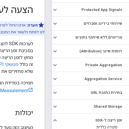
הצעה לעיצ
Protected App Signals
שירותי בידינג ומכרזים
הערה:
לנו לפתח ולשפר את התכונו
פריימים ללא שיתוף נתונים
דוחות שיוך (Attribution)
זה כולל
ממשקי API של Android View
Private Aggregation
שלא מחזירים את ה
Aggregation Service
תמיכה במדידת הני
 Measurement
בחירת כתובת URL
Shared Storage
יכולות
זמן ריצה ל-SDK
סקירה כללית