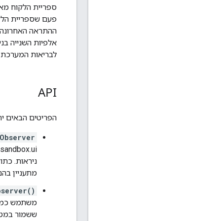
ספריית הלקוח מאז
פעם שספריית הלק
אלפיות השנייה בניי
לבריאות המערכת מאשר הסקר
API
הפריטים הבאים יתווספו לספרייה
nObserver
ניראות. כת
מתעניין בהם
bserver()
משתמש כמשק
ששמור במטמו