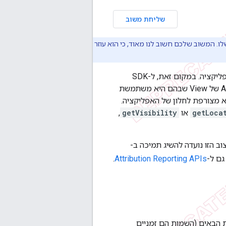
שליחת משוב
 הנוכחי שלו. המשוב שלכם חשוב לנו מאוד, כי הוא עוזר
לערכות SDK להצגת מודעות בזמן הריצה ל-SDK אין גישה להיררכיית התצוגה של בעל האפליקציה. במקום זאת, ל-SDK
בסביבת זמן הריצה יש תצוגות משלו. ערכת ה-SDK לא יכולה להשתמש באותם ממשקי API של View שבהם היא משתמשת
המודעה לא מצורפת לחלון של האפליקציה.
getLoca
או
getVisibility
,
וב הזו נועדה להשיג תמיכה ב-
גם ל-
Attribution Reporting APIs
.
ני הניראות הבאים (השמות הם זמניים