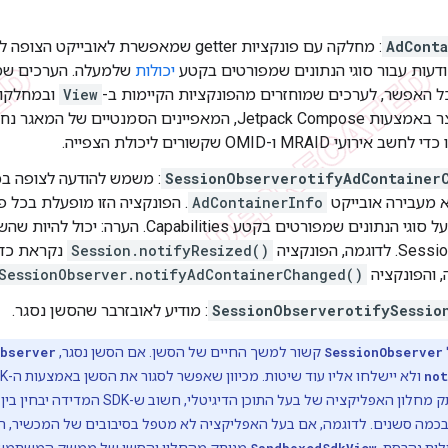
AdCont
: מחלקה עם פונקציות getter שמאפשרת לאוב
ודעות עבור סוגי הנתונים שמפורטים בקטע
יכולות
שלמעלה. הערכים שמו
ככל האפשר, לערכים שמוחזרים מהפונקציות הקיימות ב-
View
ובמחלקות
המודעות נוצר באמצעות Jetpack Compose, המאפיינים הסמנט
י MRAID ו-OMID שקשורים ליכולת הצפייה.
SessionObserverotifyAdContainer
: משמש להודעה לצופה ב
א מעבירה אובייקט
AdContainerInfo
. הפונקציה הזו מופעלת בכל פ
שמשפיעים על סוגי הנתונים שמפורטים בקטע abilities
Session.notifyResized()
, והפונקציה
SessionObserver.notifyAdContainerChanged()
SessionObserverotifySessio
: מודיע לאובזרבר שהסשן נסגר.
SessionObserver
קשור למשך החיים של הסשן. אם הסשן נסגר,
Observer
not
ולא יישלחו אליו עוד שיטות. מכיוון שאפשר לסגור את הסשן באמצעות ה-SDK של ספק ממשק המשתמש, או כשהחלון
מנותק מחלון האפליקציה של בעל התו
 בכמה סשנים. לדוגמה, אם בעל האפליקציה לא מטפל בסיבובים של המכשיר, 