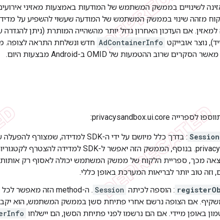
ינה לשינויים בממשק המשתמש של המודעות באמצעות מאזיני אירועים
וח מזהה שינוי בממשק המשתמש של המודעה שעשוי להשפיע על מדידת
ד), נוצר אובייקט
AdContainerInfo
חדש ונשלחת התראה לצופה. מוד
ים שרוב ההטמעות של OMID ב-Android מבצעות היום.
 privacysandbox.ui.core:
Sessio
privacysandbox.ui. בנוסף, הממשק הזה יאפשר ל-SDK ל
וצאה מכך, ספריית הלקוח של ממשק המשתמש יכולה לאסוף רק אותו
, וזה טוב יותר לבריאות המערכת באופן כללי.
registerO
: הוספה לכיתה
Session
. ה-method הזה מאפשר
יף. אם הצופה נרשם אחרי פתיחת סשן בממשק המשתמש, הוא יקב
ן באופן מיידי. אם הם נרשמו לפני פתיחת הסשן, הם יישלחו
erInfo