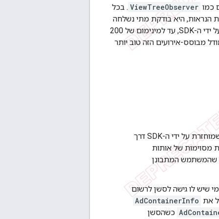
 כמו
ViewTreeObserver
. בכל
 הנראות, היא בודקת מתי נשלחה
ההתראה האחרונה למאזין. אם העדכון האחרון גדול יותר מהשהייה המותרת (ניתן להגדרה על ידי ה-SDK, עד למינימום של 200
ל מבוסס-אירועים הזה טוב יותר
: בדרך כלל מיושם על ידי ה-SDK למדידה, שמצורף להפעלה שמוחזרת על ידי ה-SDK דרך
מדידה להצטרף לקטגוריות מסוימות של אותות
ת שהמשתמש המתבונן
 לכל מי שיש לו גישה לסשן לרשום
ל את
AdContainerInfo
AdContain
כשהסשן