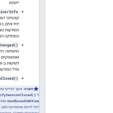
ייפתח.
ainerInfo
קונטיינר המ
יהיו זהים, 
במחלקה הזו כדי לחשב אירוע
Changed()
החשיפה. הי
לשיטות ב-Session. לדוגמה, הפונקציה
גודל המודעה
nClosed()
הערה:
משך החיים של
ל-
ifySessionClosed()
SandboxedSdkView
יכול להיות שהמודעה תוצג