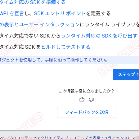
タイム対応の SDK を準備する
 API を宣言
し、
SDK エントリ ポイント
を定義する
の表示とユーザー インタラクション
にランタイム ライブラリ
タイム対応でない SDK から
ランタイム対応の SDK を呼び出す
タイム対応 SDK を
ビルドしてテストする
ロジェクト
を使用して、手順に沿って操作してください。
ステップ 1
この情報は役に立ちましたか？
フィードバックを送信
のページのコンテンツは
クリエイティブ・コモンズの表示 4.0 ライセンス
によ