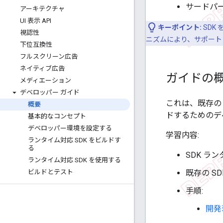
サードパー
アーキテクチャ
UI 表示 API
キーポイント:
SDK
視認性
ニズムにより、サポート
下位互換性
フルスクリーン広告
ネイティブ広告
ガイドの
メディエーション
デベロッパー ガイド
これは、既存の
概要
ドするためのデ
基本的なコンセプト
デベロッパー環境を設定する
学習内容:
ランタイム対応 SDK をビルドす
る
SDK ラ
ランタイム対応 SDK を使用する
ビルドとテスト
既存の SD
手順:
開発