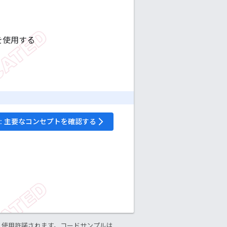
を使用する
: 主要なコンセプトを確認する
arrow_forward_ios
り使用許諾されます。コードサンプルは