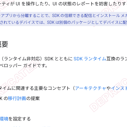
ティが UI を操作したり、UI の状態のレポートを妨害したり
 をアプリから分離することで、SDK の信頼できる配信とインストール 
されているデバイスでは、SDK は別個のパッケージとしてデバイスに
概要
（ランタイム非対応）SDK とともに
SDK ランタイム
互換のラン
ベロッパー ガイドです。
ンタイムに関連する主要なコンセプト（
アーキテクチャ
や
インス
K の
移行計画
の提案
環境
を設定する