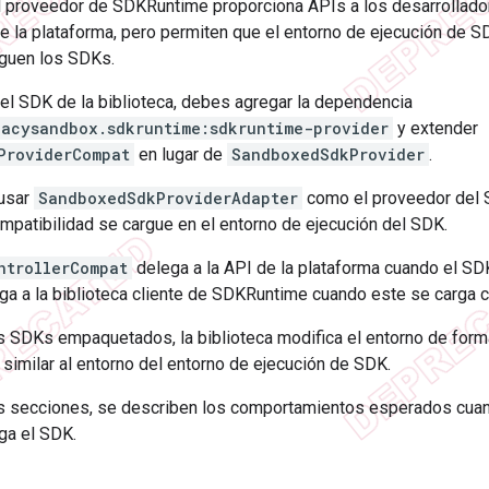
el proveedor de SDKRuntime proporciona APIs a los desarrollad
de la plataforma, pero permiten que el entorno de ejecución de SD
guen los SDKs.
el SDK de la biblioteca, debes agregar la dependencia
vacysandbox.sdkruntime:sdkruntime-provider
y extender
ProviderCompat
en lugar de
SandboxedSdkProvider
.
usar
SandboxedSdkProviderAdapter
como el proveedor del S
mpatibilidad se cargue en el entorno de ejecución del SDK.
ntrollerCompat
delega a la API de la plataforma cuando el SD
ega a la biblioteca cliente de SDKRuntime cuando este se carg
os SDKs empaquetados, la biblioteca modifica el entorno de for
imilar al entorno del entorno de ejecución de SDK.
es secciones, se describen los comportamientos esperados cuand
ga el SDK.