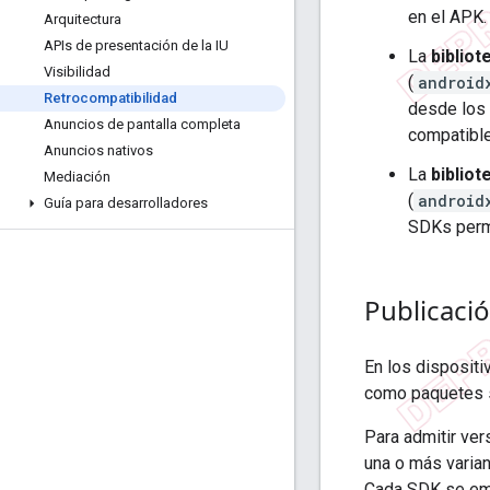
en el APK.
Arquitectura
APIs de presentación de la IU
La
bibliot
Visibilidad
(
android
Retrocompatibilidad
desde los 
Anuncios de pantalla completa
compatible
Anuncios nativos
La
biblio
Mediación
(
android
Guía para desarrolladores
SDKs permi
Publicaci
En los dispositi
como paquetes 
Para admitir ve
una o más varia
Cada SDK se emp