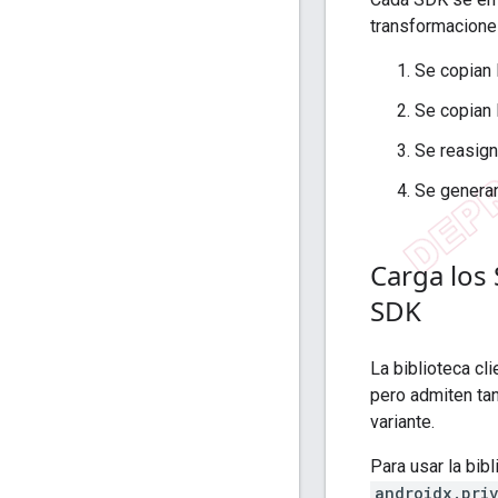
transformacione
Se copian 
Se copian 
Se reasign
Se generan
Carga los 
SDK
La biblioteca cl
pero admiten tan
variante.
Para usar la bib
androidx.pri