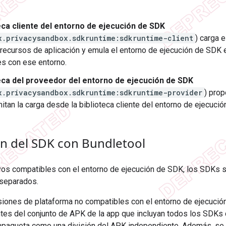
eca cliente del entorno de ejecución de SDK
x.privacysandbox.sdkruntime:sdkruntime-client
) carga 
recursos de aplicación y emula el entorno de ejecución de SDK 
s con ese entorno.
teca del proveedor del entorno de ejecución de SDK
x.privacysandbox.sdkruntime:sdkruntime-provider
) prop
tan la carga desde la biblioteca cliente del entorno de ejecuci
ón del SDK con Bundletool
vos compatibles con el entorno de ejecución de SDK, los SDKs s
separados.
rsiones de plataforma no compatibles con el entorno de ejecució
ntes del conjunto de APK de la app que incluyan todos los SDKs 
aqueta como una división del APK independiente. Además, se r