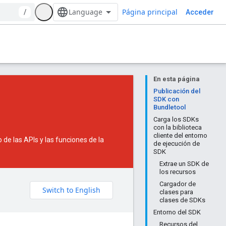
Página principal
/
Acceder
En esta página
Publicación del
SDK con
Bundletool
Carga los SDKs
con la biblioteca
cliente del entorno
de las APIs y las funciones de la
de ejecución de
SDK
Extrae un SDK de
los recursos
Cargador de
clases para
clases de SDKs
Entorno del SDK
Recursos del