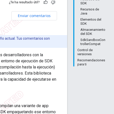
¿Te ha resultado útil?
SDK
Recursos de
Java
Enviar comentarios
Elementos del
SDK
Almacenamiento
del SDK
eño actual. Tus comentarios son
SdkSandboxCon
trollerCompat
Control de
versiones
s desarrolladores con la
Recomendaciones
l entorno de ejecución de SDK
para ti
compilación hasta la ejecución)
arrolladores. Esta biblioteca
ya la capacidad de ejecutarse en
mpilan una variante de app
e SDK empaquetando ese entorno