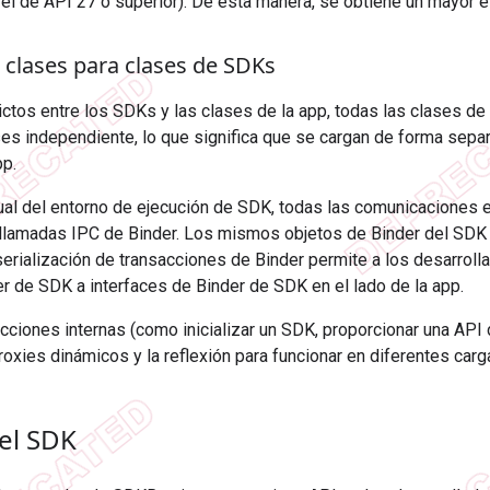
vel de API 27 o superior). De esta manera, se obtiene un mayor 
 clases para clases de SDKs
lictos entre los SDKs y las clases de la app, todas las clases d
es independiente, lo que significa que se cargan de forma sepa
pp.
ual del entorno de ejecución de SDK, todas las comunicaciones 
s llamadas IPC de Binder. Los mismos objetos de Binder del SDK
serialización de transacciones de Binder permite a los desarroll
r de SDK a interfaces de Binder de SDK en el lado de la app.
acciones internas (como inicializar un SDK, proporcionar una API d
roxies dinámicos y la reflexión para funcionar en diferentes car
el SDK