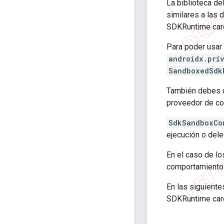
La biblioteca d
similares a las 
SDKRuntime car
Para poder usar 
androidx.pri
SandboxedSdk
También debes 
proveedor de co
SdkSandboxCo
ejecución o del
En el caso de l
comportamiento s
En las siguient
SDKRuntime car