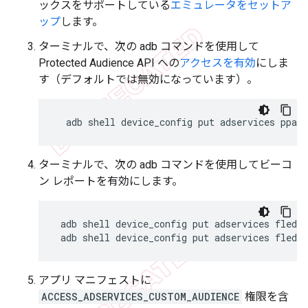
ックスをサポートしている
エミュレータをセットア
ップ
します。
ターミナルで、次の adb コマンドを使用して
Protected Audience API への
アクセスを有効
にしま
す（デフォルトでは無効になっています）。
adb
shell
device_config
put
adservices
ppapi
ターミナルで、次の adb コマンドを使用してビーコ
ン レポートを有効にします。
adb
shell
device_config
put
adservices
fledg
adb
shell
device_config
put
adservices
fledge
アプリ マニフェストに
ACCESS_ADSERVICES_CUSTOM_AUDIENCE
権限を含