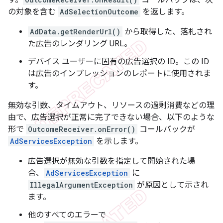
の対象を含む
AdSelectionOutcome
を返します。
AdData.getRenderUrl()
から取得した、落札され
た広告のレンダリング URL。
デバイス ユーザーに固有の広告選択の ID。この ID
は広告のインプレッションのレポートに使用されま
す。
無効な引数、タイムアウト、リソースの過剰消費などの理
由で、広告選択が正常に完了できない場合、以下のような
形で
OutcomeReceiver.onError()
コールバックが
AdServicesException
を示します。
広告選択が無効な引数を指定して開始された場
合、
AdServicesException
に
IllegalArgumentException
が原因として示され
ます。
他のすべてのエラーで