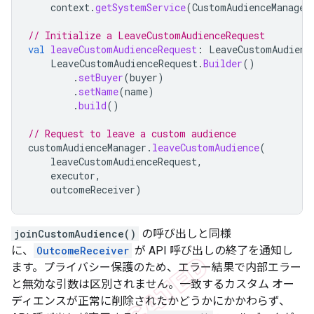
context
.
getSystemService
(
CustomAudienceManager
// Initialize a LeaveCustomAudienceRequest
val
leaveCustomAudienceRequest
:
LeaveCustomAudienc
LeaveCustomAudienceRequest
.
Builder
()
.
setBuyer
(
buyer
)
.
setName
(
name
)
.
build
()
// Request to leave a custom audience
customAudienceManager
.
leaveCustomAudience
(
leaveCustomAudienceRequest
,
executor
,
outcomeReceiver
)
joinCustomAudience()
の呼び出しと同様
に、
OutcomeReceiver
が API 呼び出しの終了を通知し
ます。プライバシー保護のため、エラー結果で内部エラー
と無効な引数は区別されません。一致するカスタム オー
ディエンスが正常に削除されたかどうかにかかわらず、