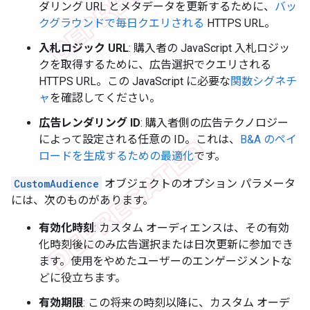
ダリング URL とメタデータを更新するために、
バッ
クグラウンドで毎日クエリされる
HTTPS URL。
入札ロジック URL
: 購入者の JavaScript 入札ロジッ
クを取得するために、広告選択でクエリされる
HTTPS URL。この JavaScript に必要な
関数シグネチ
ャ
を確認してください。
広告レンダリング ID
: 購入者側の広告テクノロジー
によって設定される任意の ID。これは、
B&A のペイ
ロードを生成するための最適化
です。
CustomAudience
オブジェクトのオプション パラメータ
には、次のものがあります。
有効化時刻
: カスタム オーディエンスは、その有効
化時刻後にのみ広告選択または日次更新に参加でき
ます。使用をやめたユーザーのエンゲージメントな
どに役立ちます。
有効期限
: この将来の時刻以降に、カスタム オーデ