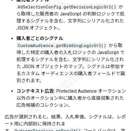
AdSelectionConfig.getDecisionLogicUrl()
か
ら取得した販売者の JavaScript の判断ロジックで処
理するシグナルを含む、文字列にシリアル化された
JSON オブジェクト。
購入者ごとのシグナル
:
CustomAudience.getBiddingLogicUrl()
から取
得した特定の購入者の入札ロジックの JavaScript で
処理するシグナルを含む、文字列にシリアル化され
た JSON オブジェクトのマップ。シグナルは参加す
るカスタム オーディエンスの購入者フィールドで識
別されます。
コンテキスト広告:
Protected Audience オークション
以外のオークション中に購入者から直接収集された
広告候補のコレクション。
広告が選択されると、結果、入札単価、シグナルは、レポ
ート用に内部的に保持されま
す。
OutcomeReceiver.onResult()
コールバックは、次