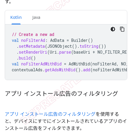
す。
Kotlin
Java
// Create a new ad
val
noFilterAd
:
AdData
=
Builder
()
.
setMetadata
(
JSONObject
().
toString
())
.
setRenderUri
(
Uri
.
parse
(
baseUri
+
NO_FILTER_REND
.
build
()
val
noFilterAdWithBid
=
AdWithBid
(
noFilterAd
,
NO_F
contextualAds
.
getAdsWithBid
().
add
(
noFilterAdWithBi
アプリ インストール広告のフィルタリング
アプリ インストール広告のフィルタリング
を使用する
と、デバイスにすでにインストールされているアプリのイ
ンストール広告をフィルタできます。