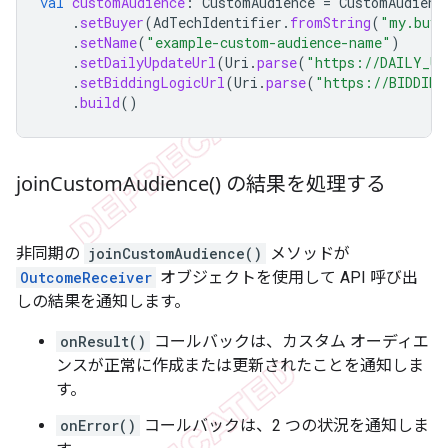
val
customAudience
:
CustomAudience
=
CustomAudienc
.
setBuyer
(
AdTechIdentifier
.
fromString
(
"my.buye
.
setName
(
"example-custom-audience-name"
)
.
setDailyUpdateUrl
(
Uri
.
parse
(
"https://DAILY_UP
.
setBiddingLogicUrl
(
Uri
.
parse
(
"https://BIDDING
.
build
()
join
Custom
Audience(
) の結果を処理する
非同期の
joinCustomAudience()
メソッドが
OutcomeReceiver
オブジェクトを使用して API 呼び出
しの結果を通知します。
onResult()
コールバックは、カスタム オーディエ
ンスが正常に作成または更新されたことを通知しま
す。
onError()
コールバックは、2 つの状況を通知しま