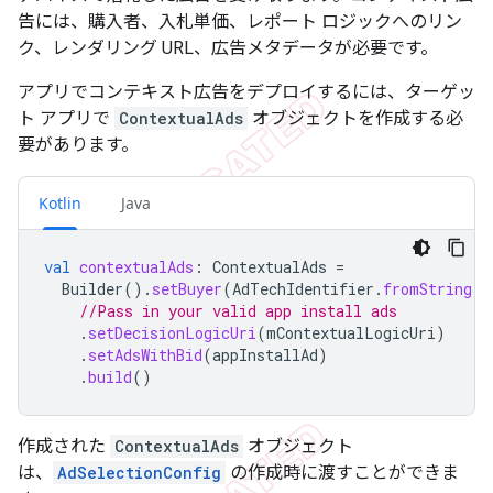
告には、購入者、入札単価、レポート ロジックへのリン
ク、レンダリング URL、広告メタデータが必要です。
アプリでコンテキスト広告をデプロイするには、ターゲッ
ト アプリで
ContextualAds
オブジェクトを作成する必
要があります。
Kotlin
Java
val
contextualAds
:
ContextualAds
=
Builder
().
setBuyer
(
AdTechIdentifier
.
fromString
(
m
//Pass in your valid app install ads
.
setDecisionLogicUri
(
mContextualLogicUri
)
.
setAdsWithBid
(
appInstallAd
)
.
build
()
作成された
ContextualAds
オブジェクト
は、
AdSelectionConfig
の作成時に渡すことができま