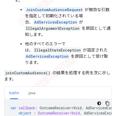
す。
JoinCustomAudienceRequest
が無効な引数
を指定して初期化されている場
合、
AdServicesException
が
IllegalArgumentException
を原因として通
知します。
他のすべてのエラーで
は、
IllegalStateException
が設定された
AdServicesException
を原因として受け取
ります。
joinCustomAudience()
の結果を処理する例を次に示し
ます。
Kotlin
Java
var
callback
:
OutcomeReceiver<Void
,
AdServicesExce
object
:
OutcomeReceiver<Void
,
AdServicesExcep