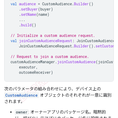
val
audience
=
CustomAudience
.
Builder
()
.
setBuyer
(
buyer
)
.
setName
(
name
)
...
.
build
()
// Initialize a custom audience request.
val
joinCustomAudienceRequest
:
JoinCustomAudienceR
JoinCustomAudienceRequest
.
Builder
().
setCustomA
// Request to join a custom audience.
customAudienceManager
.
joinCustomAudience
(
joinCusto
executor
,
outcomeReceiver
)
次のパラメータの組み合わせにより、デバイス上の
CustomAudience
オブジェクトのそれぞれが一意に識別
されます。
owner
: オーナーアプリのパッケージ名。暗黙的