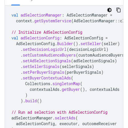
val
adSelectionManager
:
AdSelectionManager
=
context
.
getSystemService
(
AdSelectionManager
::
cla
// Initialize AdSelectionConfig
val
adSelectionConfig
:
AdSelectionConfig
=
AdSelectionConfig
.
Builder
().
setSeller
(
seller
)
.
setDecisionLogicUrl
(
decisionLogicUrl
)
.
setCustomAudienceBuyers
(
customAudienceBuyers
)
.
setAdSelectionSignals
(
adSelectionSignals
)
.
setSellerSignals
(
sellerSignals
)
.
setPerBuyerSignals
(
perBuyerSignals
)
.
setBuyerContextualAds
(
Collections
.
singletonMap
(
contextualAds
.
getBuyer
(),
contextualAds
)
).
build
()
// Run ad selection with AdSelectionConfig
adSelectionManager
.
selectAds
(
adSelectionConfig
,
executor
,
outcomeReceiver