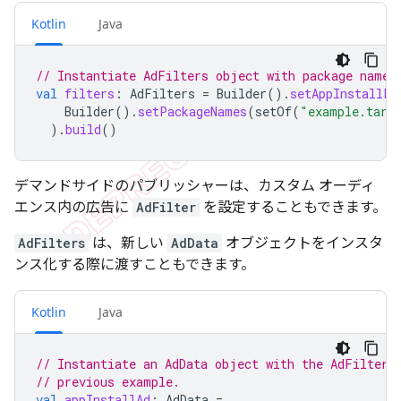
Kotlin
Java
// Instantiate AdFilters object with package names
val
filters
:
AdFilters
=
Builder
().
setAppInstallFi
Builder
().
setPackageNames
(
setOf
(
"example.targ
).
build
()
デマンドサイドのパブリッシャーは、カスタム オーディ
エンス内の広告に
AdFilter
を設定することもできます。
AdFilters
は、新しい
AdData
オブジェクトをインスタ
ンス化する際に渡すこともできます。
Kotlin
Java
// Instantiate an AdData object with the AdFilters
// previous example.
val
appInstallAd
:
AdData
=