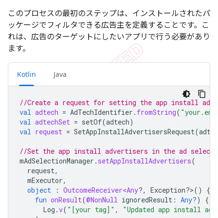
このプロセスの最初のステップは、インストールされたパ
ッケージでフィルタできる広告主を定義することです。こ
れは、広告のターゲットにしたいアプリで行う必要があり
ます。
Kotlin
Java
//Create a request for setting the app install adve
val
adtech
=
AdTechIdentifier
.
fromString
(
"your.enr
val
adtechSet
=
setOf
(
adtech
)
val
request
=
SetAppInstallAdvertisersRequest
(
adte
//Set the app install advertisers in the ad select
mAdSelectionManager
.
setAppInstallAdvertisers
(
request
,
mExecutor
,
object
:
OutcomeReceiver<Any
?
,
Exception?>(
)
{
fun
onResult
(
@NonNull
ignoredResult
:
Any?
)
{
Log
.
v
(
"[your tag]"
,
"Updated app install adv