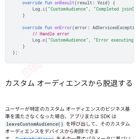
override
fun
onResult
(
result
:
Void
)
{
Log
.
i
(
"CustomAudience"
,
"Completed joinCus
}
override
fun
onError
(
error
:
AdServicesExceptio
// Handle error
Log
.
e
(
"CustomAudience"
,
"Error executing j
}
};
カスタム オーディエンスから脱退する
ユーザーが特定のカスタム オーディエンスのビジネス基
準を満たさなくなった場合、アプリまたは SDK は
leaveCustomAudience()
を呼び出して、そのカスタム
オーディエンスをデバイスから削除できま
す。
CustomAudience
をその一意のパラメータに基づい