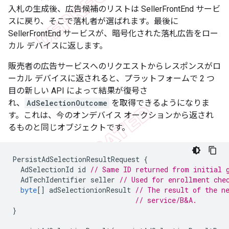
入札の生成後、広告候補のリストは SellerFrontEnd サービ
スに戻り、そこで落札者が選ばれます。最後に
SellerFrontEnd サービスが、暗号化された落札広告をロー
カル デバイスに返します。
販売者の広告サービスへのリクエストからレスポンスがロ
ーカル デバイスに返されると、プラットフォームで 2 つ
目の新しい API によって結果が復号さ
れ、
AdSelectionOutcome
を取得できるようになりま
す。これは、今のオンデバイス オークションから返され
るものと同じオブジェクトです。
PersistAdSelectionResultRequest
{
AdSelectionId
id
// Same ID returned from initial 
AdTechIdentifier
seller
// Used for enrollment che
byte
[]
adSelectionionResult
// The result of the n
// service/B&A.
}