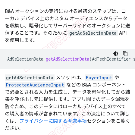
B&A オークションの実行における最初のステップは、ロ
ーカル デバイス上のカスタム オーディエンスからデータ
を収集し、暗号化してサーバーサイドのオークションに送
信することです。そのために
getAdSelectionData
API
を使用します。
AdSelectionData
getAdSelectionData
(
AdTechIdentifier
getAdSelectionData
メソッドは、
BuyerInput
や
ProtectedAudienceInput
などの B&A コンポーネント
で必要とされる入力を生成し、データを暗号化してから結
果を呼び出し元に提供します。アプリ間でのデータ漏洩を
防ぐため、このデータにはローカル デバイス上のすべて
の購入者の情報が含まれています。この決定について詳し
くは、
プライバシーに関する考慮事項
セクションをご覧く
ださい。