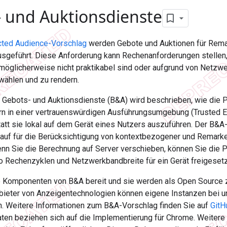
 und Auktionsdienste
cted Audience-Vorschlag
werden Gebote und Auktionen für Rema
usgeführt. Diese Anforderung kann Rechenanforderungen stellen,
möglicherweise nicht praktikabel sind oder aufgrund von Netzwe
ählen und zu rendern.
r Gebots- und Auktionsdienste (B&A) wird beschrieben, wie die
rn in einer vertrauenswürdigen Ausführungsumgebung (Trusted E
tatt sie lokal auf dem Gerät eines Nutzers auszuführen. Der B&A-
blauf für die Berücksichtigung von kontextbezogener und Remar
enn Sie die Berechnung auf Server verschieben, können Sie die 
so Rechenzyklen und Netzwerkbandbreite für ein Gerät freigeset
ie Komponenten von B&A bereit und sie werden als Open Source z
bieter von Anzeigentechnologien können eigene Instanzen bei un
n. Weitere Informationen zum B&A-Vorschlag finden Sie auf
GitH
en beziehen sich auf die Implementierung für Chrome. Weitere I