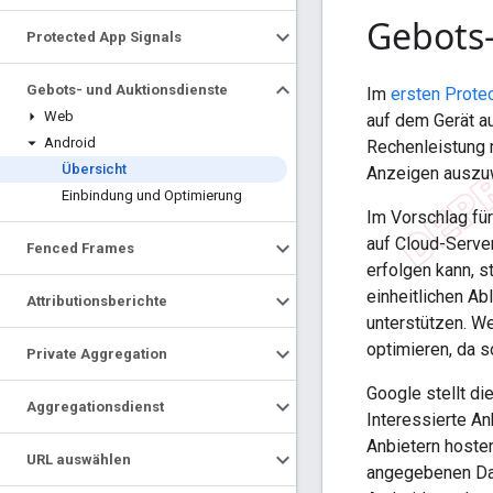
Gebots-
Protected App Signals
Gebots- und Auktionsdienste
Im
ersten Prote
Web
auf dem Gerät a
Android
Rechenleistung 
Übersicht
Anzeigen auszuw
Einbindung und Optimierung
Im Vorschlag fü
auf Cloud-Serve
Fenced Frames
erfolgen kann, s
einheitlichen A
Attributionsberichte
unterstützen. W
optimieren, da 
Private Aggregation
Google stellt d
Aggregationsdienst
Interessierte An
Anbietern hoste
URL auswählen
angegebenen Dat