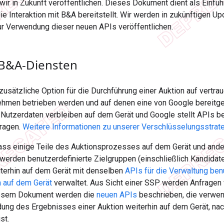
ir in Zukunft veröffentlichen. Dieses Dokument dient als Einfü
die Interaktion mit B&A bereitstellt. Wir werden in zukünftigen U
ur Verwendung dieser neuen APIs veröffentlichen.
 B&A-Diensten
zusätzliche Option für die Durchführung einer Auktion auf vertr
hmen betrieben werden und auf denen eine von Google bereitge
 Nutzerdaten verbleiben auf dem Gerät und Google stellt APIs be
tragen.
Weitere Informationen zu unserer Verschlüsselungsstrat
ass einige Teile des Auktionsprozesses auf dem Gerät und andere
 werden benutzerdefinierte Zielgruppen (einschließlich Kandida
erhin auf dem Gerät mit denselben
APIs für die Verwaltung ben
n auf dem Gerät
verwaltet. Aus Sicht einer SSP werden Anfragen 
diesem Dokument werden die
neuen APIs
beschrieben, die verwend
dung des Ergebnisses einer Auktion weiterhin auf dem Gerät, n
st.