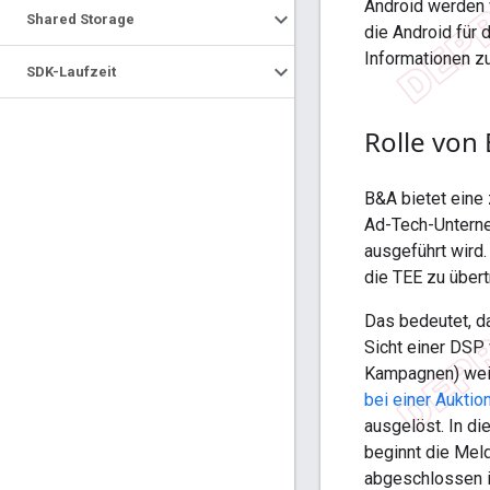
Android werden w
Shared Storage
die Android für 
Informationen z
SDK-Laufzeit
Rolle von
B&A bietet eine 
Ad-Tech-Unterne
ausgeführt wird.
die TEE zu über
Das bedeutet, d
Sicht einer DSP
Kampagnen) weit
bei einer Auktio
ausgelöst. In 
beginnt die Mel
abgeschlossen i