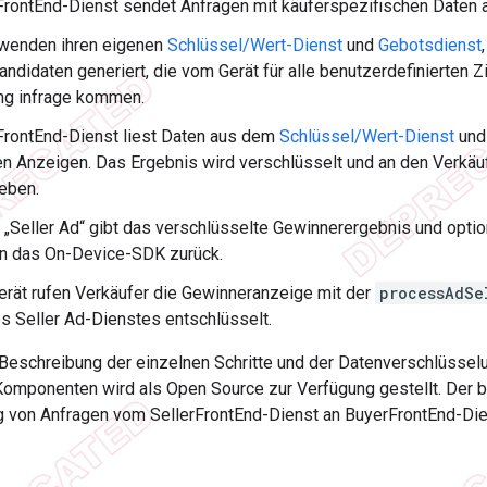
FrontEnd-Dienst sendet Anfragen mit käuferspezifischen Daten
rwenden ihren eigenen
Schlüssel/Wert-Dienst
und
Gebotsdienst
ndidaten generiert, die vom Gerät für alle benutzerdefinierten 
ng infrage kommen.
FrontEnd-Dienst liest Daten aus dem
Schlüssel/Wert-Dienst
und 
 Anzeigen. Das Ergebnis wird verschlüsselt und an den Verkäu
eben.
 „Seller Ad“ gibt das verschlüsselte Gewinnerergebnis und opti
an das On-Device-SDK zurück.
rät rufen Verkäufer die Gewinneranzeige mit der
processAdSe
s Seller Ad-Dienstes entschlüsselt.
e Beschreibung der einzelnen Schritte und der Datenverschlüssel
Komponenten wird als Open Source zur Verfügung gestellt. Der be
ng von Anfragen vom SellerFrontEnd-Dienst an BuyerFrontEnd-Die