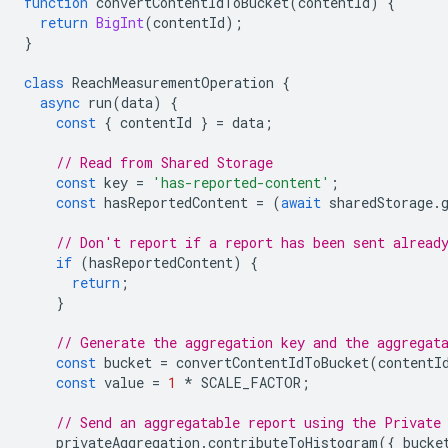
function
convertContentIdToBucket
(
contentId
)
{
return
BigInt
(
contentId
);
}
class
ReachMeasurementOperation
{
async
run
(
data
)
{
const
{
contentId
}
=
data
;
// Read from Shared Storage
const
key
=
'has-reported-content'
;
const
hasReportedContent
=
(
await
sharedStorage
.
// Don't report if a report has been sent alread
if
(
hasReportedContent
)
{
return
;
}
// Generate the aggregation key and the aggregat
const
bucket
=
convertContentIdToBucket
(
contentI
const
value
=
1
*
SCALE_FACTOR
;
// Send an aggregatable report using the Private
privateAggregation
.
contributeToHistogram
({
bucke