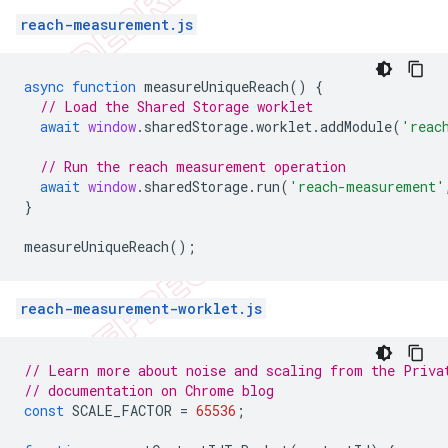
reach-measurement.js
async
function
measureUniqueReach
()
{
// Load the Shared Storage worklet
await
window
.
sharedStorage
.
worklet
.
addModule
(
'reac
// Run the reach measurement operation
await
window
.
sharedStorage
.
run
(
'reach-measurement'
}
measureUniqueReach
();
reach-measurement-worklet.js
// Learn more about noise and scaling from the Priva
// documentation on Chrome blog
const
SCALE_FACTOR
=
65536
;