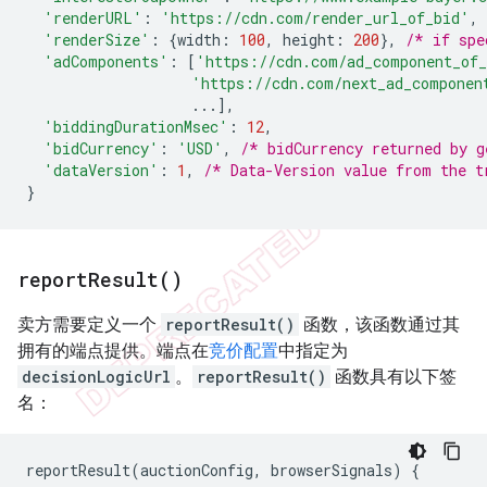
'renderURL'
:
'https://cdn.com/render_url_of_bid'
,
'renderSize'
:
{
width
:
100
,
height
:
200
},
/* if spe
'adComponents'
:
[
'https://cdn.com/ad_component_of
'https://cdn.com/next_ad_componen
...],
'biddingDurationMsec'
:
12
,
'bidCurrency'
:
'USD'
,
/* bidCurrency returned by 
'dataVersion'
:
1
,
/* Data-Version value from the t
}
report
Result(
)
卖方需要定义一个
reportResult()
函数，该函数通过其
拥有的端点提供。端点在
竞价配置
中指定为
decisionLogicUrl
。
reportResult()
函数具有以下签
名：
reportResult
(
auctionConfig
,
browserSignals
)
{