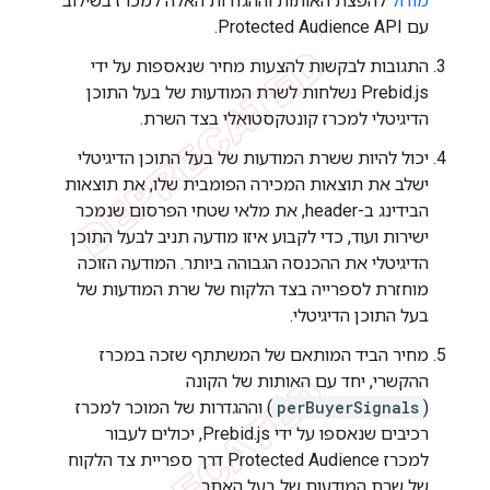
מודול
להפצת האותות וההגדרות האלה למכרז בשילוב
עם Protected Audience API.
התגובות לבקשות להצעות מחיר שנאספות על ידי
Prebid.js נשלחות לשרת המודעות של בעל התוכן
הדיגיטלי למכרז קונטקסטואלי בצד השרת.
יכול להיות ששרת המודעות של בעל התוכן הדיגיטלי
ישלב את תוצאות המכירה הפומבית שלו, את תוצאות
הבידינג ב-header, את מלאי שטחי הפרסום שנמכר
ישירות ועוד, כדי לקבוע איזו מודעה תניב לבעל התוכן
הדיגיטלי את ההכנסה הגבוהה ביותר. המודעה הזוכה
מוחזרת לספרייה בצד הלקוח של שרת המודעות של
בעל התוכן הדיגיטלי.
מחיר הביד המותאם של המשתתף שזכה במכרז
ההקשרי, יחד עם האותות של הקונה
(
perBuyerSignals
) וההגדרות של המוכר למכרז
רכיבים שנאספו על ידי Prebid.js, יכולים לעבור
למכרז Protected Audience דרך ספריית צד הלקוח
של שרת המודעות של בעל האתר.