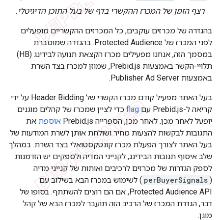
רצף הזמן של המכרז ההקשרי בדף של בעל התוכן הדיגיטלי.
בהגדרה של מכרזים עוקבים, כל המכרזים ההקשריים מופעלים
לפני המכרז של Protected Audience. בהגדרה שמוסברת
במסמך הזה, אנחנו מפעילים מכרז הקצאת תנועה לבידינג (HB)
תלויי-הקשר באמצעות Prebid.js, שמוזן למכרז בצד השרת
באמצעות Publisher Ad Server.
בעל האתר מפעיל קודם מכרז הקשרי של Header Bidding על ידי
קריאה ל-Prebid.js עם
flag
כדי לציין שמכרז של קהלים מוגנים
יופעל לאחר מכן. לאחר מכן, הספרייה Prebid.js
אוספת
את
התגובות לבקשות להצעות מחיר ושולחת אותן לשרת המודעות של
בעל האתר לצורך הפעלת מכרז קונטקסטואלי בצד השרת. במהלך
שלב איסוף תגובות הבידינג, לקנייני המדיה ולספקים יש הזדמנות
לספק הגדרות של מכרזים לרכיבים ואותות של קנייני מדיה
(
perBuyerSignals
) לשימוש במכרז הבא בשילוב עם
Protected Audience API, אם הם רוצים להשתתף. בסופו של
דבר, הגדרת המכרז של הרכיב הזה תועבר למכרז הבא של קהל
מוגן.