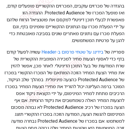
בהגדרה של מכרזים עוקבים, המכרזים ההקשריים מופעלים קודם,
ואז מופעל המכרז של Protected Audience. ההגדרה הזו
מאפשרת לבעלי תוכן דיגיטלי למקסם את פוטנציאל הרווח שלהם
על ידי הפעלת מכרז עם הנתונים ההקשריים שזמינים בדף, וגם
הפעלת מכרז עם נתונים מאתרים שונים בסביבה מאובטחת כדי
להגן על פרטיות המשתמשים.
ספרייה של
בידינג על שטחי פרסום ב-Header
עשויה לפעול קודם
בדף כדי לאסוף הצעות מחיר למכירה הפומבית ההקשרית של
שרת המודעות של בעל התוכן הדיגיטלי. לאחר מכן, אפשר להזין
את מחיר הצעת המחיר הזוכה המותאם של המכרז ההקשרי במכרז
של Protected Audience כהצעה מינימלית. במהלך שלב הניקוד,
המוכר ברמה העליונה יכול להוריד את מחירי הצעות המחיר במכרז
הרכיבים מתחת למחיר המינימום, על ידי הקצאת ניקוד אפס
להצעות המחיר האלה כשמחשבים את ניקוד הרצויות. אם אף
הצעה במכרז של רכיב Protected Audience לא גבוהה מסכום
המינימום להגשת הצעה, המודעה הזוכה במכרז ההקשרי תוצג
למשתמש. אם במכרז של Protected Audience נבחרה מודעה
זוכה, המשמעות היא שהצעת המחיר שלה גבוהה מסף הצעת