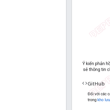
Ý kiến phản hồ
sẻ thông tin c
code
Git
Hub
Đối với các 
trong
kho lưu