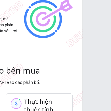
g, mà
cáo phân
áo với lượt
ho bên mua
 API Báo cáo phân bổ.
Thực hiện
thuộc tính