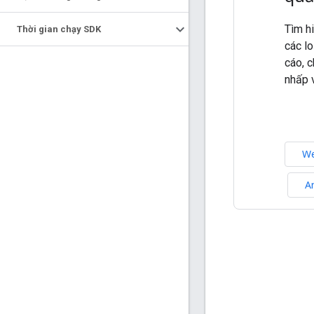
Tìm h
Thời gian chạy SDK
các l
cáo, 
nhấp 
W
A