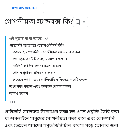
মতামত জানান
গোপনীয়তা স্যান্ডবক্স কি?
এই পৃষ্ঠায় যা যা আছে
প্রাইভেসি স্যান্ডবক্স প্রস্তাবগুলি কী কী?
ক্রস-সাইট গোপনীয়তার সীমানা জোরদার করুন
প্রাসঙ্গিক কন্টেন্ট এবং বিজ্ঞাপন দেখান
ডিজিটাল বিজ্ঞাপন পরিমাপ করুন
গোপন ট্র্যাকিং প্রতিরোধ করুন
ওয়েবে স্প্যাম এবং জালিয়াতির বিরুদ্ধে লড়াই করুন
অংশগ্রহণ করুন এবং মতামত শেয়ার করুন
আরও জানুন
প্রাইভেসি স্যান্ডবক্স উদ্যোগের লক্ষ্য হল এমন প্রযুক্তি তৈরি করা
যা অনলাইনে মানুষের গোপনীয়তা রক্ষা করে এবং কোম্পানি
এবং ডেভেলপারদের সমৃদ্ধ ডিজিটাল ব্যবসা গড়ে তোলার জন্য