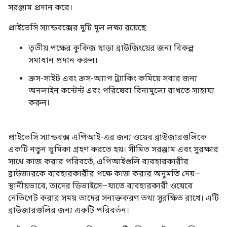
সরঞ্জাম প্রদান করে।
প্রাইভেসি স্যান্ডবক্সের দুটি মূল লক্ষ্য রয়েছে:
তৃতীয় পক্ষের কুকিজ ছাড়া ব্রাউজিংয়ের জন্য বিকল্প
সমাধান প্রদান করুন।
ক্রস-সাইট এবং ক্রস-অ্যাপ ট্র্যাকিং কমিয়ে সবার জন্য
অনলাইন কন্টেন্ট এবং পরিষেবা বিনামূল্যে রাখতে সাহায্য
করুন।
প্রাইভেসি স্যান্ডবক্স এপিআই-এর জন্য ওয়েব ব্রাউজারগুলিকে
একটি নতুন ভূমিকা গ্রহণ করতে হয়। সীমিত সরঞ্জাম এবং সুরক্ষার
সাথে কাজ করার পরিবর্তে, এপিআইগুলি ব্যবহারকারীর
ব্রাউজারকে ব্যবহারকারীর পক্ষে কাজ করার অনুমতি দেয়—
স্থানীয়ভাবে, তাদের ডিভাইসে—যাতে ব্যবহারকারী ওয়েবে
নেভিগেট করার সময় তাদের সনাক্তকরণ তথ্য সুরক্ষিত রাখে। এটি
ব্রাউজারগুলির জন্য একটি পরিবর্তন।