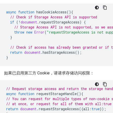
async
function
hasCookieAccess
(){
// Check if Storage Access API is supported
if
(
!
document
.
requestStorageAccess
)
{
// Storage Access API is not supported, so we as
throw
new
Error
(
"requestStorageAccess is not sup
}
// Check if access has already been granted or if t
return
document
.
hasStorageAccess
();
}
如果已启用第三方 Cookie，请请求存储访问权限：
// Request storage access and return the storage hand
async
function
requestStorageHandle
(){
// You can request for multiple types of non-cookie 
// at once, or request for all of them with all:true
return
document
.
requestStorageAccess
({
all
:
true
});