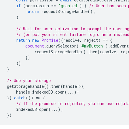
if
(
permission
==
'granted'
)
{
// User has seen 
return
requestStorageHandle
();
}
// Wait for user activation to prompt the user a
// (or put your silent failure logic here instea
return
new
Promise
((
resolve
,
reject
)
=
>
{
document
.
querySelector
(
'#myButton'
).
addEvent
requestStorageHandle
().
then
(
resolve
,
rej
})
})
}
// Use your storage
getStorageHandle
().
then
(
handle
=
>
{
handle
.
indexedDB
.
open
(...);
}).
catch
(()
=
>
{
// If the promise is rejected, you can use regul
indexedDB
.
open
(...);
})