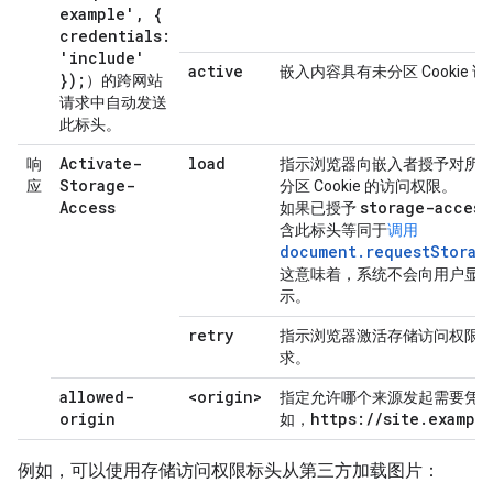
example'
,
{
credentials:
'include'
active
嵌入内容具有未分区 Cookie 
});
）的跨网站
请求中自动发送
此标头。
Activate-
load
响
指示浏览器向嵌入者授予对所
Storage-
应
分区 Cookie 的访问权限。
Access
storage-access
如果已授予
含此标头等同于
调用
document.requestStorag
这意味着，系统不会向用户显
示。
retry
指示浏览器激活存储访问权限
求。
allowed-
<origin>
指定允许哪个来源发起需要凭
origin
https:
/
/
site
.
exampl
如，
例如，可以使用存储访问权限标头从第三方加载图片：