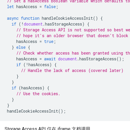
// Set a hasAccess boolean variable which defaults to
let
hasAccess
=
false
;
async
function
handleCookieAccessInit
()
{
if
(
!
document
.
hasStorageAccess
)
{
// Storage Access API is not supported so best w
// hope it's an older browser that doesn't block
hasAccess
=
true
;
}
else
{
// Check whether access has been granted using t
hasAccess
=
await
document
.
hasStorageAccess
();
if
(
!
hasAccess
)
{
// Handle the lack of access (covered later)
}
}
if
(
hasAccess
)
{
// Use the cookies.
}
}
handleCookieAccessInit
();
Storage Access API 仅在 iframe 文档调用