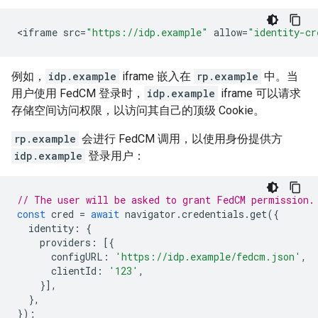
<
iframe
src
=
"https://idp.example"
allow
=
"identity-cr
例如，
idp.example
iframe 嵌入在
rp.example
中。当
用户使用 FedCM 登录时，
idp.example
iframe 可以请求
存储空间访问权限，以访问其自己的顶级 Cookie。
rp.example
会进行 FedCM 调用，以使用身份提供方
idp.example
登录用户：
// The user will be asked to grant FedCM permission.
const
cred
=
await
navigator
.
credentials
.
get
({
identity
:
{
providers
:
[{
configURL
:
'https://idp.example/fedcm.json'
,
clientId
:
'123'
,
}],
},
});