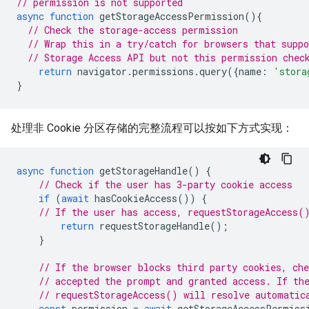
// permission is not supported
async
function
getStorageAccessPermission
(){
// Check the storage-access permission
// Wrap this in a try/catch for browsers that suppo
// Storage Access API but not this permission chec
return
navigator
.
permissions
.
query
({
name
:
'stora
}
处理非 Cookie 分区存储的完整流程可以按如下方式实现：
async
function
getStorageHandle
()
{
// Check if the user has 3-party cookie access
if
(
await
hasCookieAccess
())
{
// If the user has access, requestStorageAccess(
return
requestStorageHandle
();
}
// If the browser blocks third party cookies, che
// accepted the prompt and granted access. If th
// requestStorageAccess() will resolve automatic
const
permission
=
await
getStorageAccessPermiss