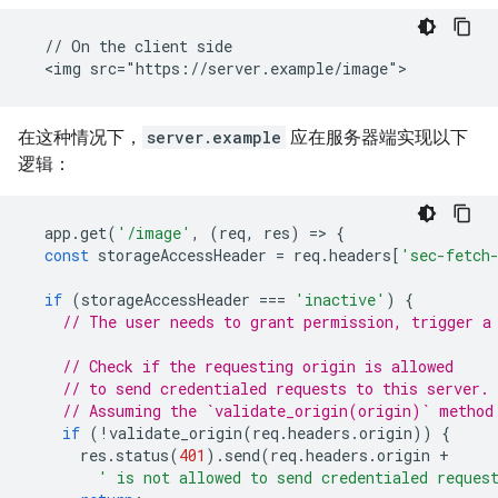
  // On the client side

在这种情况下，
server.example
应在服务器端实现以下
逻辑：
app
.
get
(
'/image'
,
(
req
,
res
)
=
>
{
const
storageAccessHeader
=
req
.
headers
[
'sec-fetch
if
(
storageAccessHeader
===
'inactive'
)
{
// The user needs to grant permission, trigger a
// Check if the requesting origin is allowed
// to send credentialed requests to this server.
// Assuming the `validate_origin(origin)` method
if
(
!
validate_origin
(
req
.
headers
.
origin
))
{
res
.
status
(
401
).
send
(
req
.
headers
.
origin
+
' is not allowed to send credentialed reques