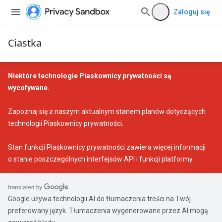
Zaloguj się
Ciastka
Niektóre technologie Piaskownicy prywatności są
wycofywane.
Zapoznaj się z naszym
aktualnym stanem planów dotyczących
technologii Piaskownicy prywatności
.
Stan funkcji Piaskownicy prywatności
zawiera więcej informacji
o stanie poszczególnych interfejsów API i funkcji platformy.
Google używa technologii AI do tłumaczenia treści na Twój
preferowany język. Tłumaczenia wygenerowane przez AI mogą