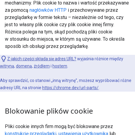
mechanizmy. Plik cookie to nazwa i wartość przekazywane
za pomocą
nagłówków HTTP
i przechowywane przez
przeglądarkę w formie tekstu – niezależnie od tego, czy
jest to własny plik cookie czy plik cookie innej firmy.
Różnica polega na tym, skąd pochodzą pliki cookie
w stosunku do miejsca, w którym są używane. To określa
sposób ich obsługi przez przeglądarkę.
Z jakich części składa się adres URL?
wyjaśnia różnice między
witryną
,
domeną
,
źródłem
i
hostem
.
Aby sprawdzić, co stanowi „inną witrynę”, możesz wypróbować różne
adresy URL na stronie
https://chrome.dev/url-parts/
.
Blokowanie plików cookie
Pliki cookie innych firm mogą być blokowane przez
konstrukcję przeglądarki
,
ustawienia użytkownika
lub