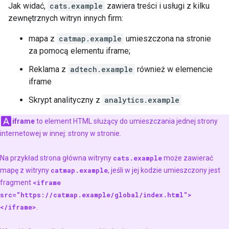
Jak widać,
cats.example
zawiera treści i usługi z kilku
zewnętrznych witryn innych firm:
mapa z
catmap.example
umieszczona na stronie
za pomocą elementu iframe;
Reklama z
adtech.example
również w elemencie
iframe
Skrypt analityczny z
analytics.example
iframe
to element HTML służący do umieszczania jednej strony
internetowej w innej: strony w stronie.
Na przykład strona główna witryny
cats.example
może zawierać
mapę z witryny
catmap.example
, jeśli w jej kodzie umieszczony jest
fragment
<iframe
src="https://catmap.example/global/index.html">
</iframe>
.